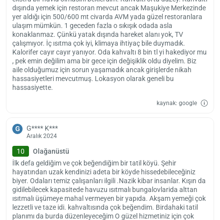
dışında yemek için restoran mevcut ancak Maşukiye Merkezinde
yer aldığı için 500/600 mt civarda AVM yada güzel restoranlara
ulaşım mümkün. 1 geceden fazla o sıkışık odada asla
konaklanmaz. Çünkü yatak dışında hareket alanı yok, TV
çalışmıyor. İç ısıtma çok iyi, klimaya ihtiyaç bile duymadık.
Kalorifer cayır cayır yanıyor. Oda kahvaltı 8 bin tl yi hakediyor mu
, pek emin değilim ama bir gece için değişiklik oldu diyelim. Biz
aile olduğumuz için sorun yaşamadık ancak girişlerde nikah
hassasiyetleri mevcutmuş. Lokasyon olarak geneli bu
hassasiyette.
kaynak: google
G**** K***
G
Aralık 2024
10
Olağanüstü
İlk defa geldiğim ve çok beğendiğim bir tatil köyü. Şehir
hayatından uzak kendinizi adeta bir köyde hissedebileceğiniz
biyer. Odaları temiz çalışanları ilgili .Nazik kibar insanlar. Kışın da
gidilebilecek kapasitede havuzu ısıtmalı bungalovlarida alttan
ısıtmalı üşümeye mahal vermeyen bir yapıda. Akşam yemeği çok
lezzetli ve taze idi. kahvaltısında çok beğendim. Birdahaki tatil
planımı da burda düzenleyeceğim O güzel hizmetiniz için çok