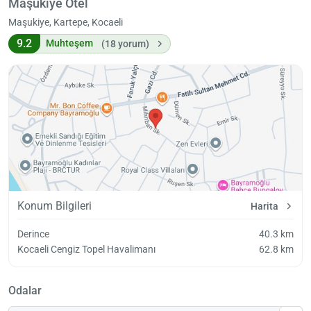
Maşukiye Otel
Maşukiye, Kartepe, Kocaeli
9.2
Muhteşem
(18 yorum)
Konum Bilgileri
Harita
Derince
40.3 km
Kocaeli Cengiz Topel Havalimanı
62.8 km
Odalar