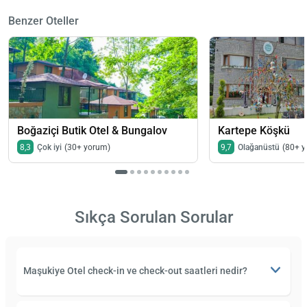
Benzer Oteller
Boğaziçi Butik Otel & Bungalov
Kartepe Köşkü
8,3
Çok iyi
(30+ yorum)
9,7
Olağanüstü
(80+ 
Sıkça Sorulan Sorular
Maşukiye Otel check-in ve check-out saatleri nedir?