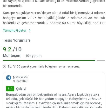
de kayak, ATV, teleferik, cam teras gibi aktivitelerle zaman geçirilecek
bir konumda.
Kartepe Maşukiye Merkez'de yer alan 8 odalı bir işletmeyiz, 4 odamız
bahçeye açılan 20-25 m² büyüklüğünde, 2 odamız 30-35 m² suit
balkonlu ve şehir manzaralı, 2 odamız 50-60 m² büyüklüğünde 1+1
teraslı ve mutfaklı aileler için tercih sebebi olmaktadır.
Tümünü Göster
Kartepe Maşukiye Merkez'de yer almaktadır. Sapanca Gölü, Kartepe,
cam teras vs. misafirlerimizin gezebilecekleri merkezi yerlere yakındır.
Tesis Yorumları
Evcil hayvan kabul edilmemektedir.Tesise 14:00 – 22:00 saatleri
9.2
/10
arasında giriş yapılabilir. Bu saatler dışında giriş kapısı kapalıdır.
Muhteşem
10+ yorum
Sizi %100 gerçek yorumlarla buluşturmayı amaçlıyoruz.
Yükle
N*** M***
N
lüt
Şubat 2026
bekl
8.0
Çok iyi
Bungalovdan pek bir beklentiniz olmasın. Aşırı sıkışık bir yataklı
tek oda, çok küçük bir banyodan oluşuyor. Bahçe kısmı ve havuz
sıcaklığı muhteşem. Havuzdan çıkınca kullanmak için bir bornoz ,
ekstra bir havlu olmasını beklerdim. Kahvaltı orta düzey. Kahvaltı