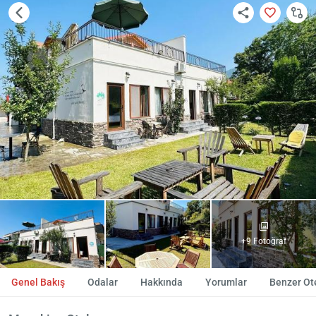
+9 Fotoğraf
Genel Bakış
Odalar
Hakkında
Yorumlar
Benzer Ote