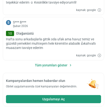
teşekkür ederim ☺️ Kesinlikle tavsiye ediyorum🌸
kaynak: google
S*** B***
S
Şubat 2026
10
Olağanüstü
Hafta sonu arkadaşlarla gittik oda ufak ama havuz temiz ve
güzeldi yemekleri muhteşem hele kiremitte alabalık 👍kahvaltı
muaazam tavsiye ederim
kaynak: google
Tüm yorumları göster
Kampanyalardan hemen haberdar olun
Obilet uygulamasında özel kampanyaları değerlendirin.
Uygulamayı Aç