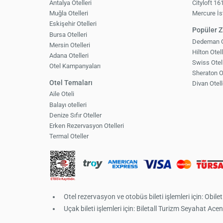
Antalya Otelleri
Cityloft 16
Muğla Otelleri
Mercure İs
Eskişehir Otelleri
Popüler Zi
Bursa Otelleri
Dedeman Ot
Mersin Otelleri
Hilton Otell
Adana Otelleri
Swiss Otell
Otel Kampanyaları
Sheraton Ot
Otel Temaları
Divan Otell
Aile Oteli
Balayı otelleri
Denize Sıfır Oteller
Erken Rezervasyon Otelleri
Termal Oteller
Otel rezervasyon ve otobüs bileti işlemleri için: O
Uçak bileti işlemleri için: Biletall Turizm Seyahat A