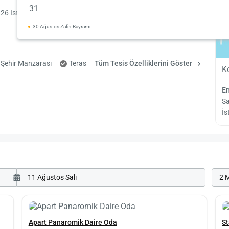
31
6 Istanbul - Yenikapı, Fatih, Istanbul
30 Ağustos Zafer Bayramı
Şehir Manzarası
Teras
Tüm Tesis Özelliklerini Göster
K
E
S
İs
2 M
Apart Panaromik Daire Oda
S