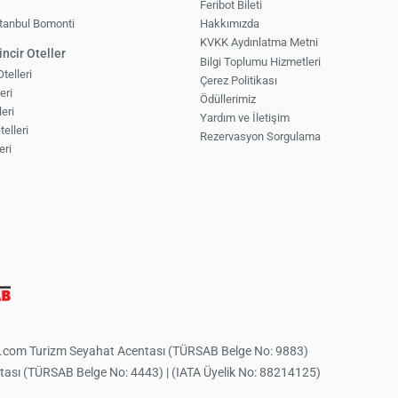
1
Feribot Bileti
tanbul Bomonti
Hakkımızda
KVKK Aydınlatma Metni
ncir Oteller
Bilgi Toplumu Hizmetleri
elleri
Çerez Politikası
eri
Ödüllerimiz
eri
Yardım ve İletişim
elleri
Rezervasyon Sorgulama
eri
bilet.com Turizm Seyahat Acentası (TÜRSAB Belge No: 9883)
centası (TÜRSAB Belge No: 4443) | (IATA Üyelik No: 88214125)