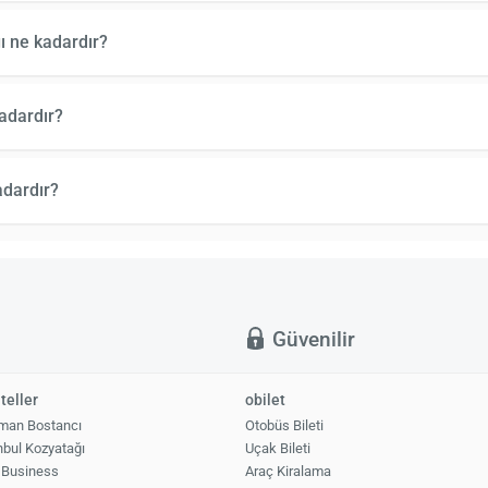
ı ne kadardır?
adardır?
adardır?
ı
Güvenilir
teller
obilet
man Bostancı
Otobüs Bileti
nbul Kozyatağı
Uçak Bileti
 Business
Araç Kiralama