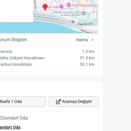
onum Bilgileri
Harita
minönü
1.3 km
abiha Gökçen Havalimanı
31.3 km
tanbul Havalimanı
36.1 km
Aramayı Değiştir
isafir 1 Oda
tandart Oda