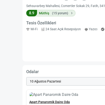
Sehsuvarbey Mahallesi, Comertler Sokak 29, Fatih, 3412
8.9
Müthiş
(15 yorum)
Tesis Özellikleri
Wi-Fi
24 Saat Açık Resepsiyon
Yazıcı
Odalar
Apart Panaromik Daire Oda