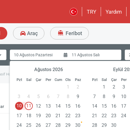
TRY
Yardım
l
Araç
Feribot
Ağustos 2026
Eylül 2
sif House
Pzt
Sal
Çar
Per
Cum
Cts
Paz
Pzt
Sal
Çar
Per
1
2
1
2
3
3
4
5
6
7
8
9
7
8
9
10
10
11
12
13
14
15
16
14
15
16
17
ar
Benzer Oteller
17
18
19
20
21
22
23
21
22
23
24
24
25
26
27
28
29
30
28
29
30