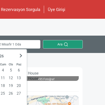
Rezervasyon Sorgula
Üye Girişi
Ara
2 Misafir 1 Oda
026
Cum
Cts
Paz
4
5
6
11
12
13
+95 Fotoğraf
18
19
20
25
26
27