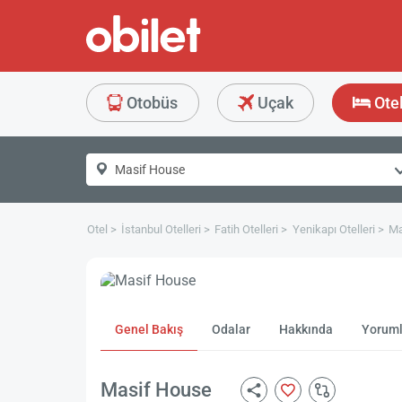
Otobüs
Uçak
Ote
Otel
İstanbul Otelleri
Fatih Otelleri
Yenikapı Otelleri
Ma
Genel Bakış
Odalar
Hakkında
Yoruml
Masif House