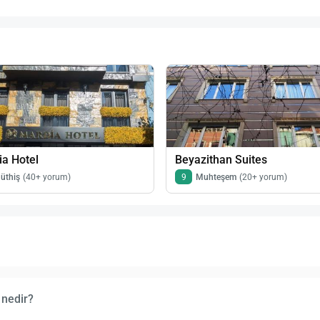
a Hotel
Beyazithan Suites
üthiş
(40+ yorum)
9
Muhteşem
(20+ yorum)
 nedir?