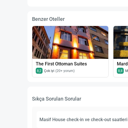
Benzer Oteller
The First Ottoman Suites
Mardi
8,2
Çok iyi
(20+ yorum)
8,8
M
Sıkça Sorulan Sorular
Masif House check-in ve check-out saatleri