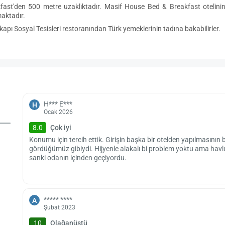
st'den 500 metre uzaklıktadır. Masif House Bed & Breakfast otelinin
maktadır.
kapı Sosyal Tesisleri restoranından Türk yemeklerinin tadına bakabilirler.
H*** E***
H
Ocak 2026
8.0
Çok iyi
Konumu için tercih ettik. Girişin başka bir otelden yapılmasının
gördüğümüz gibiydi. Hijyenle alakalı bi problem yoktu ama havlud
sanki odanın içinden geçiyordu.
***** ****
A
Şubat 2023
10
Olağanüstü