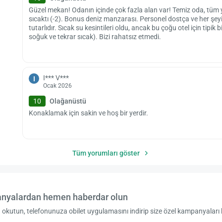
Güzel mekan! Odanın içinde çok fazla alan var! Temiz oda, tüm
sıcaktı (-2). Bonus deniz manzarası. Personel dostça ve her şe
tutarlıdır. Sıcak su kesintileri oldu, ancak bu çoğu otel için tipik
soğuk ve tekrar sıcak). Bizi rahatsız etmedi.
I*** V***
I
Ocak 2026
10
Olağanüstü
Konaklamak için sakin ve hoş bir yerdir.
Tüm yorumları göster
nyalardan hemen haberdar olun
okutun, telefonunuza obilet uygulamasını indirip size özel kampanyaları 