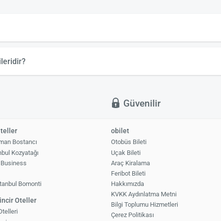
leridir?
el
Şeh
el
ı
Güvenilir
teller
obilet
man Bostancı
Otobüs Bileti
nbul Kozyatağı
Uçak Bileti
 Business
Araç Kiralama
1
Feribot Bileti
tanbul Bomonti
Hakkımızda
KVKK Aydınlatma Metni
ncir Oteller
Bilgi Toplumu Hizmetleri
elleri
Çerez Politikası