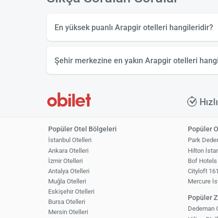
En yüksek puanlı Arapgir otelleri hangileridir?
Otel
Şehir merkezine en yakın Arapgir otelleri hangi
The Yücedağ Hot
Otel
The Yücedağ Hot
Hızl
Popüler Otel Bölgeleri
Popüler O
İstanbul Otelleri
Park Dede
Ankara Otelleri
Hilton İsta
İzmir Otelleri
Bof Hotels
Antalya Otelleri
Cityloft 16
Muğla Otelleri
Mercure İs
Eskişehir Otelleri
Popüler Zi
Bursa Otelleri
Dedeman Ot
Mersin Otelleri