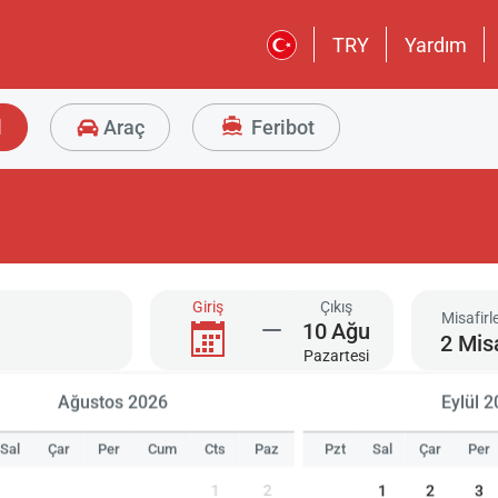
TRY
Yardım
l
Araç
Feribot
Giriş
Çıkış
Misafirl
10
Ağu
2 Mis
Pazartesi
Ağustos 2026
Eylül 
Sal
Çar
Per
Cum
Cts
Paz
Pzt
Sal
Çar
Per
1
2
1
2
3