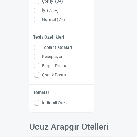
Çok iyi (8+)
İyi (7.5+)
Normal (7+)
Tesis Özellikleri
Toplantı Odaları
Resepsiyon
Engelli Dostu
Çocuk Dostu
Temalar
İndirimli Oteller
Ucuz Arapgir Otelleri