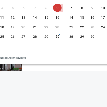
4
5
6
7
8
9
7
8
9
10
11
12
13
14
15
16
14
15
16
17
at (Düşükten yükseğe)
Fiyat (Yüksekten düşüğe)
Misafir Puanı
18
19
20
21
22
23
21
22
23
24
The Yücedağ Hotel
25
26
27
28
29
30
28
29
30
Arapgir, Malatya
Haritada Göster
Toplantı Odaları
Resepsiyon
ustos Zafer Bayramı
Engelli Dostu
Çocuk Dostu