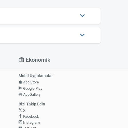
Puan
8,7
ir Merkezine Uzaklık
1,0 KM
Ekonomik
Mobil Uygulamalar
App Store
Google Play
AppGallery
Bizi Takip Edin
X
Facebook
Instagram