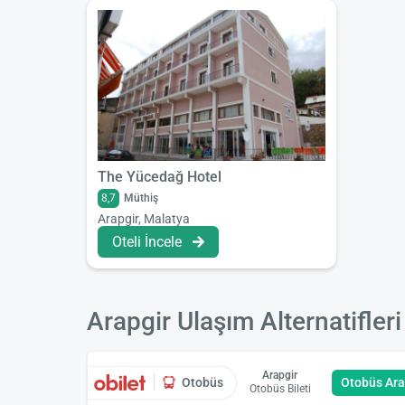
The Yücedağ Hotel
8,7
Müthiş
Arapgir, Malatya
Oteli İncele
Arapgir Ulaşım Alternatifleri
Arapgir
Otobüs
Otobüs Ar
Otobüs Bileti