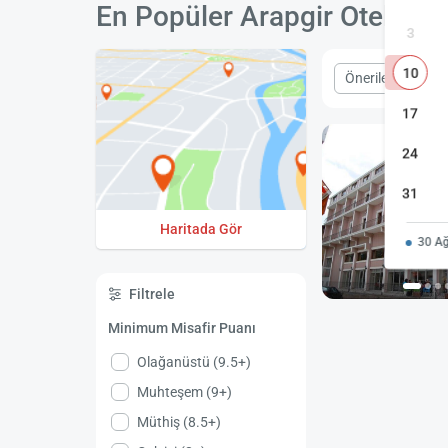
En Popüler Arapgir Otelleri
3
10
Önerilen
Fiy
17
24
31
Haritada Gör
30 Ağ
Filtrele
Minimum Misafir Puanı
Olağanüstü (9.5+)
Muhteşem (9+)
Müthiş (8.5+)