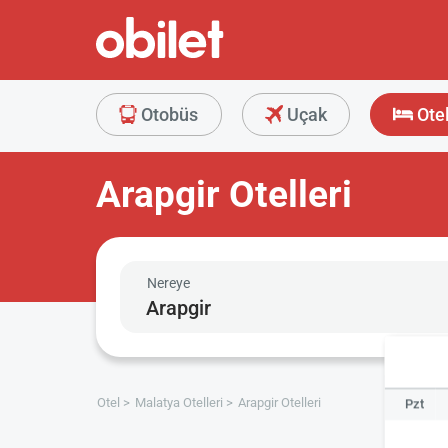
Otobüs
Uçak
Ote
Arapgir Otelleri
Nereye
Otel
Malatya Otelleri
Arapgir Otelleri
Pzt