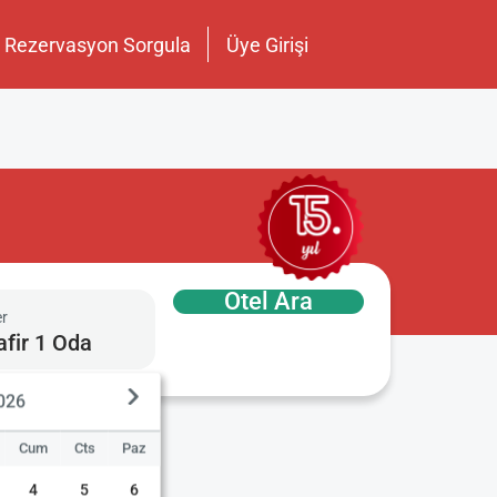
Rezervasyon Sorgula
Üye Girişi
Otel Ara
er
afir 1 Oda
2026
Cum
Cts
Paz
4
5
6