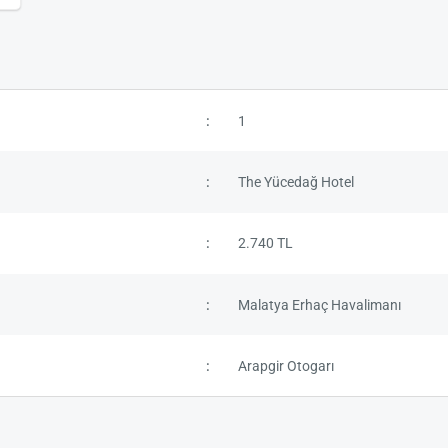
1
The Yücedağ Hotel
2.740 TL
Malatya Erhaç Havalimanı
Arapgir Otogarı