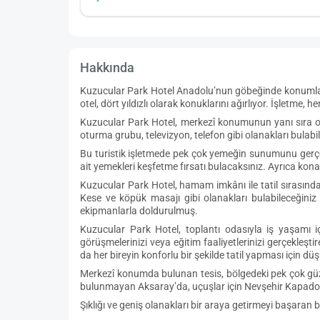
Hakkında
Kuzucular Park Hotel Anadolu’nun göbeğinde konumlana
otel, dört yıldızlı olarak konuklarını ağırlıyor. İşletme, 
Kuzucular Park Hotel, merkezî konumunun yanı sıra oda
oturma grubu, televizyon, telefon gibi olanakları bulabil
Bu turistik işletmede pek çok yemeğin sunumunu gerçek
ait yemekleri keşfetme fırsatı bulacaksınız. Ayrıca kon
Kuzucular Park Hotel, hamam imkânı ile tatil sırasınd
Kese ve köpük masajı gibi olanakları bulabileceğini
ekipmanlarla doldurulmuş.
Kuzucular Park Hotel, toplantı odasıyla iş yaşamı i
görüşmelerinizi veya eğitim faaliyetlerinizi gerçekleşt
da her bireyin konforlu bir şekilde tatil yapması için 
Merkezî konumda bulunan tesis, bölgedeki pek çok güze
bulunmayan Aksaray’da, uçuşlar için Nevşehir Kapadoky
Şıklığı ve geniş olanakları bir araya getirmeyi başaran