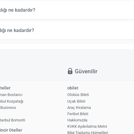
lığı ne kadardır?
ığı ne kadardır?
ı
Güvenilir
teller
obilet
man Bostancı
Otobüs Bileti
nbul Kozyatağı
Uçak Bileti
 Business
Araç Kiralama
1
Feribot Bileti
tanbul Bomonti
Hakkımızda
KVKK Aydınlatma Metni
ncir Oteller
Bilgi Toplumu Hizmetleri