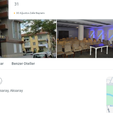
31
30 Ağustos Zafer Bayramı
ar
Benzer Oteller
ksaray, Aksaray