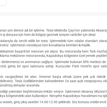
n son derece şık bir işletme. Tesis Melendiz Çayı’nın yakınında Aksara
hem iş dünyası için hem de bölgeyi gezmek isteyen tatilciler için ideal.
larıyla da tercih edilir bir tesis. İşletmedeki tüm odalar standart olar
irsiniz. İşletmenin neredeyse tüm konaklama birimleri iki kişilik.
leştiren başarılı bir restoran yer alıyor. Bu restoranda hem Türk mutfağ
aklama mekânının restoranında, Kapadokya bölgesine özel yemek çeşitleri d
a dinlenmenizi ve arınmanızı sağlıyor. İşletmede bulunan SPA merkezi de 
z otel, geniş bir spor salonuna sahip. Kuzucular Park Hotel’in spor sa
çin vazgeçilmez bir alan. İnternet başta olmak üzere pek çok teknik al
irebilirsiniz. Tesis özelliklerinden bahsederken 24 saat açık resepsiyonu o
düşünülmüş detaylar arasında.
lliği yakından keşfetmenize imkân veriyor. İşletmenin Aksaray Müzesi’n
a bölgesindeki alan kullanılıyor. Nevşehir Kapadokya Havalimanı’na işl
 bu tesisin, giriş çıkış saatleri 14.00-12.00 şeklinde. Söz konusu otelde e