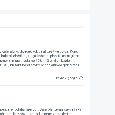
, Kahvaltı vs diyecek yok çeşit çeşit ve bolca, Konum
bakimli olabilirdi, Duşa kabinin, plastik kısmı çıkmış
eğişmez olmustu, oda no 128, Ütü eski ve kablo dip
ozuktu, bu tarz basit şeyler bence anında giderilmeli,
kaynak: google
pencereli odalar mevcut. Banyolar temiz sayılır fakat
 görünebilir. Kahvaltı güzel, akşam yemekleri de