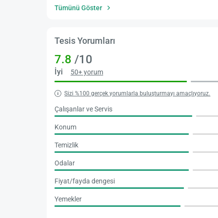
Tümünü Göster
Tesis Yorumları
7.8
/10
İyi
50+ yorum
Sizi %100 gerçek yorumlarla buluşturmayı amaçlıyoruz.
Çalışanlar ve Servis
Konum
Temizlik
Odalar
Fiyat/fayda dengesi
Yemekler