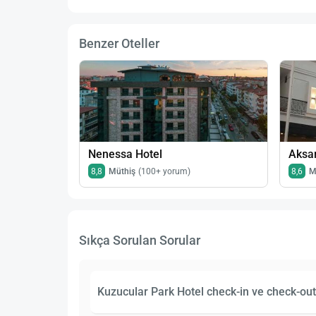
Benzer Oteller
Nenessa Hotel
Aksar
8,8
Müthiş
(100+ yorum)
8,6
M
Sıkça Sorulan Sorular
Kuzucular Park Hotel check-in ve check-out 