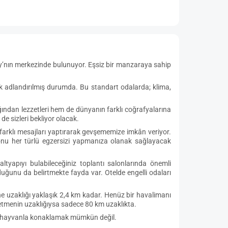
y’nın merkezinde bulunuyor. Eşsiz bir manzaraya sahip
ak adlandırılmış durumda. Bu standart odalarda; klima,
ından lezzetleri hem de dünyanın farklı coğrafyalarına
e sizleri bekliyor olacak.
farklı mesajları yaptırarak gevşememize imkân veriyor.
lonu her türlü egzersizi yapmanıza olanak sağlayacak
tyapıyı bulabileceğiniz toplantı salonlarında önemli
lduğunu da belirtmekte fayda var. Otelde engelli odaları
e uzaklığı yaklaşık 2,4 km kadar. Henüz bir havalimanı
etmenin uzaklığıysa sadece 80 km uzaklıkta.
vcil hayvanla konaklamak mümkün değil.