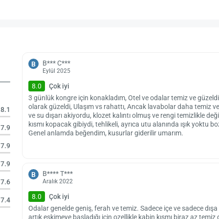
B*** C***
B
Eylül 2025
8.0
Çok iyi
3 günlük kongre için konakladım, Otel ve odalar temiz ve güzeldi
olarak güzeldi, Ulaşım vs rahattı, Ancak lavabolar daha temiz ve 
8.1
ve su dışarı akiyordu, klozet kalıntı olmuş ve rengi temizlikle d
kısmı kopacak gibiydi, tehlikeli, ayrıca utu alanında ışık yoktu b
7.9
Genel anlamda beğendim, kusurlar giderilir umarım.
7.9
7.9
B**** T***
B
Aralık 2022
7.6
8.0
Çok iyi
7.4
Odalar genelde geniş, ferah ve temiz. Sadece içe ve sadece dışa 
artık eskimeye başladığı için ozellikle kabin kısmı biraz az temiz