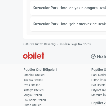
Kuzucular Park Hotel en yakın otogara uzak
Kuzucular Park Hotel şehir merkezine uzakl
Kültür ve Turizm Bakanlığı - Tesis İzin Belge No: 15619
Hızl
Popüler Otel Bölgeleri
Popüler O
İstanbul Otelleri
Park Dede
Ankara Otelleri
Hilton İsta
İzmir Otelleri
Bof Hotels
Antalya Otelleri
Cityloft 16
Muğla Otelleri
Mercure İs
Eskişehir Otelleri
Popüler Zi
Bursa Otelleri