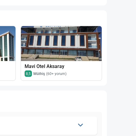
Mavi Otel Aksaray
Grandhan H
8,5
Müthiş
(60+ yorum)
8,4
Çok iyi
(7