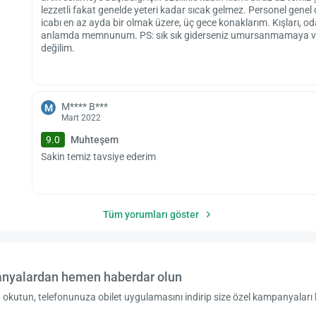
lezzetli fakat genelde yeteri kadar sıcak gelmez. Personel genel 
icabı en az ayda bir olmak üzere, üç gece konaklarım. Kışları, od
anlamda memnunum. PS: sık sık giderseniz umursanmamaya ve 
değilim.
M**** B***
M
Mart 2022
9.0
Muhteşem
Sakin temiz tavsiye ederim
Tüm yorumları göster
nyalardan hemen haberdar olun
okutun, telefonunuza obilet uygulamasını indirip size özel kampanyaları 