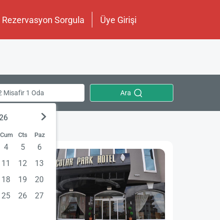
Rezervasyon Sorgula
Üye Girişi
Ara
2 Misafir 1 Oda
026
Cum
Cts
Paz
4
5
6
11
12
13
18
19
20
25
26
27