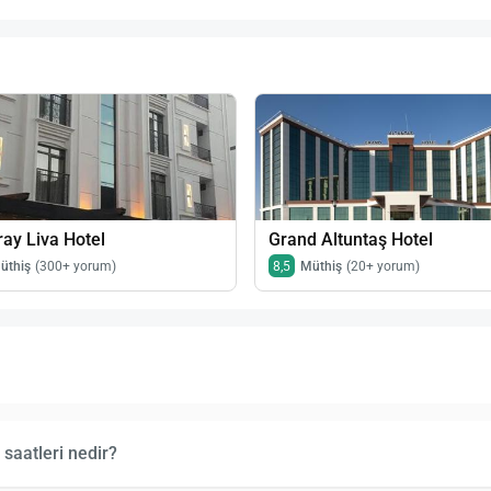
ay Liva Hotel
Grand Altuntaş Hotel
üthiş
(300+ yorum)
8,5
Müthiş
(20+ yorum)
saatleri nedir?