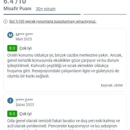
6.4
/10
Misafir Puanı
30+ yorum
Sizi %100 gerçek yorumlarla buluşturmayı amaçlıyoruz.
M*** S***
M
Mart 2025
8.0
Çok iyi
Otelin konumu oldukça iyi, birçok cazibe merkezine yakın. Ancak,
genel temizlik konusunda eksiklikler göze çarpıyor ve bu durum
iyileştirilmeli. Kahvaltı çeşitliliği ve sıcak ekmekler oldukça
hoşuma gitti. Resepsiyondaki çalışanların ilgisi ve güleryüzü de
olumlu bir katkı sağladı.
kaynak: obilet
I**** O***
I
Şubat 2023
Yükle
lüt
8.0
Çok iyi
bekl
Oda genel olarak temizdi fakat lavabo ve duş yeri eski kalmış ve
acil olarak yenilenmeli. Pencereler kapanmıyor ve bu sebepten