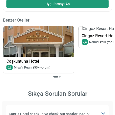
Uygulamayı Aç
Benzer Oteller
Cingoz Resort Hot
7,4
Normal
(20+ yoru
Coşkuntuna Hotel
6,9
Misafir Puanı
(50+ yorum)
Sıkça Sorulan Sorular
Kapris Hotel check-in ve check-out saatleri nedir?