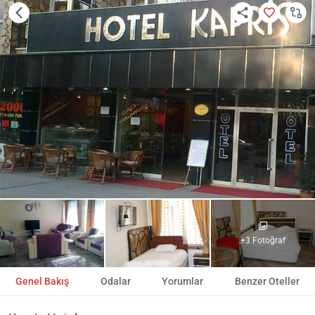
+3 Fotoğraf
Genel Bakış
Odalar
Yorumlar
Benzer Oteller