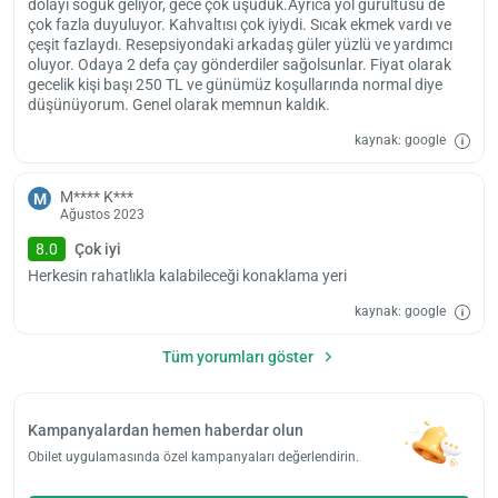
dolayı soğuk geliyor, gece çok üşüdük.Ayrıca yol gürültüsü de
çok fazla duyuluyor. Kahvaltısı çok iyiydi. Sıcak ekmek vardı ve
çeşit fazlaydı. Resepsiyondaki arkadaş güler yüzlü ve yardımcı
oluyor. Odaya 2 defa çay gönderdiler sağolsunlar. Fiyat olarak
gecelik kişi başı 250 TL ve günümüz koşullarında normal diye
düşünüyorum. Genel olarak memnun kaldık.
kaynak: google
M**** K***
M
Ağustos 2023
8.0
Çok iyi
Herkesin rahatlıkla kalabileceği konaklama yeri
kaynak: google
Tüm yorumları göster
Kampanyalardan hemen haberdar olun
Obilet uygulamasında özel kampanyaları değerlendirin.