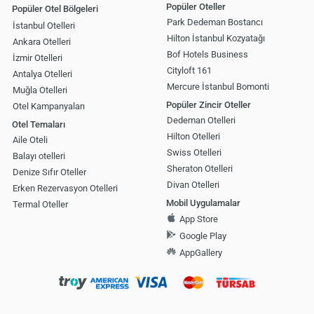
Popüler Oteller
Popüler Otel Bölgeleri
Park Dedeman Bostancı
İstanbul Otelleri
Hilton İstanbul Kozyatağı
Ankara Otelleri
Bof Hotels Business
İzmir Otelleri
Cityloft 161
Antalya Otelleri
Mercure İstanbul Bomonti
Muğla Otelleri
Popüler Zincir Oteller
Otel Kampanyaları
Dedeman Otelleri
Otel Temaları
Hilton Otelleri
Aile Oteli
Swiss Otelleri
Balayı otelleri
Sheraton Otelleri
Denize Sıfır Oteller
Divan Otelleri
Erken Rezervasyon Otelleri
Mobil Uygulamalar
Termal Oteller
App Store
Google Play
AppGallery