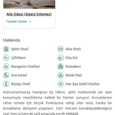
Aile Odası (Sigara İçilemez)
Fiyatları Göster
Hakkında
Şehir Oteli
Aile Oteli
Çiftlikevi
Köy Evi
Bungalov Otelleri
Konukevi
Eco Hotel
Butik Otel
Balayı Oteli
Her Şey Dahil Oteller
Kahramanmaraş Hampton by Hilton, şehir merkezinde yer alan
konumuyla misafirlerine kaliteli bir hizmet sunuyor. Konuklarının
rahat etmesi için birçok fonksiyona sahip olan tesis, harika bir
konaklama deneyimi yaşatıyor. Dört mevsim konaklayabileceğiniz
otel, hem iş hem de tatil amacıyla tercih edilebilir.