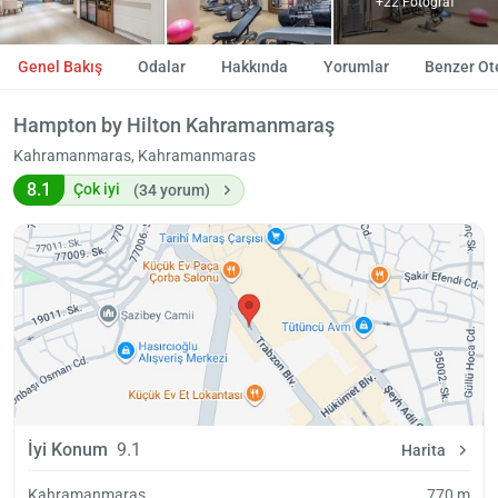
+22 Fotoğraf
Genel Bakış
Odalar
Hakkında
Yorumlar
Benzer Ote
Hampton by Hilton Kahramanmaraş
Kahramanmaras, Kahramanmaras
8.1
Çok iyi
(34 yorum)
İyi Konum
9.1
Harita
Kahramanmaraş
770 m