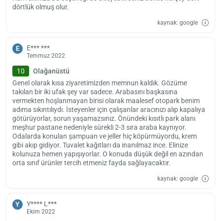
dörtlük olmuş olur.
Kahramanmaraş Hampton by Hilton, şehir merkezine yalnızca 1 km
kaynak: google
uzaklıkta bulunuyor. Uçakla ulaşım sağlamak isteyenler için ise
Kahramanmaraş Havaalanı sadece 7.5 km mesafede yer alıyor. Otel,
misafirlerine belli bir ücret karşılığında havaalanına servis hizmeti
E*** ***
E
sunuyor.
Temmuz 2022
Tesise saat 14.00 ve sonrasında giriş yapabilirsiniz. Otelden çıkarken
10
Olağanüstü
de en geç saat 12.00'de ayrılmanız gerekiyor. Otelde evcil hayvanların
Genel olarak kısa ziyaretimizden memnun kaldık. Gözüme
barınmasına izin verilmiyor.
takılan bir iki ufak şey var sadece. Arabasını başkasına
vermekten hoşlanmayan birisi olarak maalesef otopark benim
adıma sıkıntılıydı. İsteyenler için çalışanlar aracınızı alıp kapalıya
götürüyorlar, sorun yaşamazsınız. Önündeki kısıtlı park alanı
meşhur pastane nedeniyle sürekli 2-3 sıra araba kaynıyor.
Odalarda konulan şampuan ve jeller hiç köpürmüyordu, krem
gibi akıp gidiyor. Tuvalet kağıtları da inanılmaz ince. Elinize
kolunuza hemen yapışıyorlar. O konuda düşük değil en azından
orta sınıf ürünler tercih etmeniz fayda sağlayacaktır.
kaynak: google
Y**** L***
Y
Ekim 2022