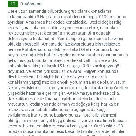
10
Olağanüstü
Otele uzun zamandır biliyordum grup olarak konaklama
imkanımız oldu 3 Haziran'da misafirlerimin hepsi %100 memnun
ayrıldılar. Amasrada her otelde konakladık. -Otel el değiştirdiği
için çalışma imkanımız oldu ve yeniden inşa etmişler odaları
revize etmişler yatak çarşafları ndan tutun tüm odadaki
dekorasyona kadar sıfırdı. Yeni sahipleri gerçekten de turizmci
oldukları besbelli. -Amasra denize kıyısı olduğu için tesislerde
nem ve Rutubet sorunu olabiliyor fakat Otel'in konumu biraz
bayırda olduğu için hafif rüzgarlar nem ve rutubet oluşumuna en
gel olmuş bu konuda harikaydı. -oda-kahvaltı hizmete aldık
kahvaltıda yaklaşık olarak 15 farklı çeşit ürün vardı gayet göz
doyurucu ve lezzetliydi sıcakları da vardı. -hijyen konusunda
diyebilecek en ufak hiçbir kötü bir söz yok grup olarak
konaklama yaptığımız için önceki yorumları Ben de okumuştum
fakat yeni işletmeciler tüm yorumları eleştiri olarak görüp Oteli en
iyi şekilde hazır hale getirmişler. -Otel Amasya merkeze çok 2
dakikalık mesafe ile limana erişilebilir -otelin kendi otoparkı
mevcuttur. -otelin yanında orman ve doğaya karşı harika bir
manzarası var sabah balkonunuzu açtığımızda kuşçu
cıvıltılarında harika güne başlıyorsunuz. -Otel aile işletmesi
olduğu için memnuniyet kaygısı ile çalışıyor ve misafirleri hassas
ve en iyi hizmet odaklı profesyonel çalışıyorlar. Otel 3 yıldızlı 33
odadan oluşan harika bir tesis bakanlıktan ilaçlama denetimleri