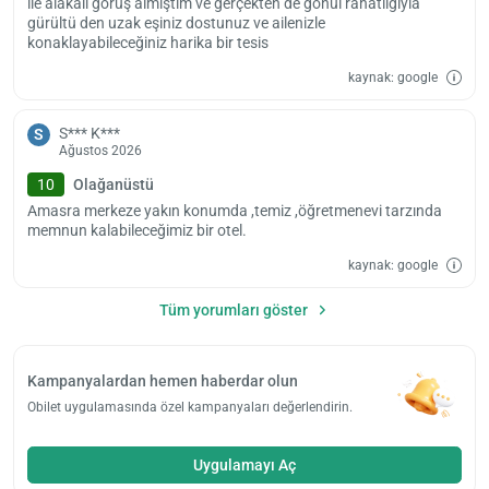
ile alakalı görüş almıştım ve gerçekten de gönül rahatlığıyla
gürültü den uzak eşiniz dostunuz ve ailenizle
konaklayabileceğiniz harika bir tesis
kaynak: google
S*** K***
S
Ağustos 2026
10
Olağanüstü
Amasra merkeze yakın konumda ,temiz ,öğretmenevi tarzında
memnun kalabileceğimiz bir otel.
kaynak: google
Tüm yorumları göster
Kampanyalardan hemen haberdar olun
Obilet uygulamasında özel kampanyaları değerlendirin.
Uygulamayı Aç