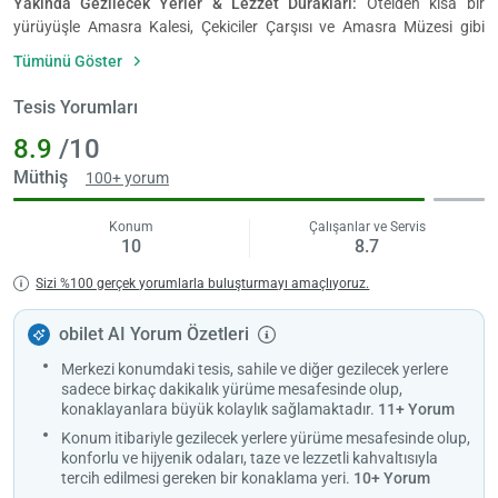
Yakında Gezilecek Yerler & Lezzet Durakları:
Otelden kısa bir
yürüyüşle Amasra Kalesi, Çekiciler Çarşısı ve Amasra Müzesi gibi
popüler noktalara ulaşabilirsin. Sahil boyunca sıralanan balık
Tümünü Göster
restoranları ve Karadeniz mutfağı sunan mekanlar da çevrede keyifli
lezzet durakları oluşturuyor.
Tesis Yorumları
Konforlu Odalar:
Otelde konforlu şekilde düzenlenmiş odalar
8.9
/10
bulunuyor. Odalarda klima, minibar, çalışma masası, ücretsiz Wi-Fi ve
özel banyo gibi temel konforlar sunuluyor. Bazı oda seçeneklerinde
Müthiş
100+ yorum
şehir veya doğa manzarası gibi farklı alternatifler de yer alabiliyor.
Konum
Çalışanlar ve Servis
Avantajlı Olanaklar:
Tesiste 24 saat resepsiyon, ücretsiz Wi-Fi ve
10
8.7
kahvaltı servisi gibi hizmetler bulunuyor. Ayrıca ortak dinlenme
alanları ve günlük temizlik gibi imkanlarla konaklama daha konforlu
Sizi %100 gerçek yorumlarla buluşturmayı amaçlıyoruz.
hale geliyor. Giriş saati genellikle 14:00, çıkış saati 12:00 olarak
uygulanıyor.
obilet AI Yorum Özetleri
Merkezi konumdaki tesis, sahile ve diğer gezilecek yerlere
sadece birkaç dakikalık yürüme mesafesinde olup,
konaklayanlara büyük kolaylık sağlamaktadır.
11+ Yorum
Konum itibariyle gezilecek yerlere yürüme mesafesinde olup,
konforlu ve hijyenik odaları, taze ve lezzetli kahvaltısıyla
tercih edilmesi gereken bir konaklama yeri.
10+ Yorum