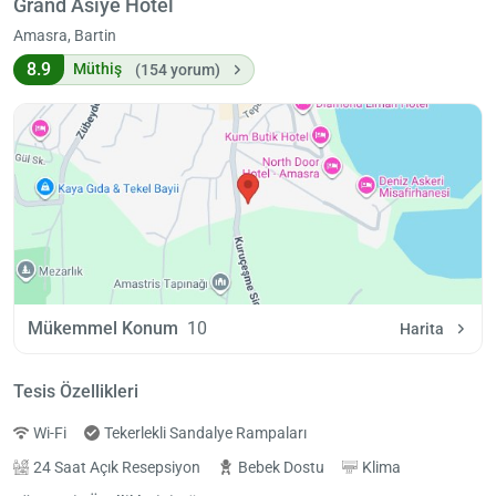
Grand Asiye Hotel
Amasra, Bartin
8.9
Müthiş
(154 yorum)
Mükemmel Konum
10
Harita
Tesis Özellikleri
Wi-Fi
Tekerlekli Sandalye Rampaları
24 Saat Açık Resepsiyon
Bebek Dostu
Klima