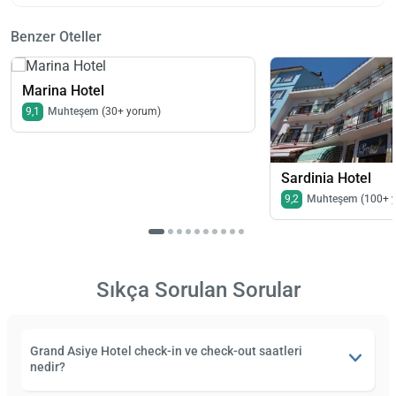
Benzer Oteller
Marina Hotel
9,1
Muhteşem
(30+ yorum)
Sardinia Hotel
9,2
Muhteşem
(100+ 
Sıkça Sorulan Sorular
Grand Asiye Hotel check-in ve check-out saatleri
nedir?