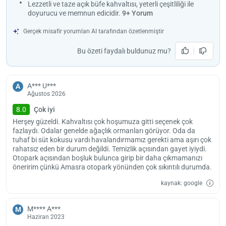
Lezzetli ve taze açık büfe kahvaltısı, yeterli çeşitliliği ile
doyurucu ve memnun edicidir.
9+ Yorum
Gerçek misafir yorumları AI tarafından özetlenmiştir
Bu özeti faydalı buldunuz mu?
Yükle
lüt
bekl
A*** U***
A
Ağustos 2026
8.0
Çok iyi
Herşey güzeldi. Kahvaltısı çok hoşumuza gitti seçenek çok
fazlaydı. Odalar genelde ağaçlık ormanları görüyor. Oda da
tuhaf bi süt kokusu vardı havalandırmamız gerekti ama aşırı çok
rahatsız eden bir durum değildi. Temizlik açısından gayet iyiydi.
Otopark açısından boşluk bulunca girip bir daha çıkmamanızı
öneririm çünkü Amasra otopark yönünden çok sıkıntılı durumda.
kaynak: google
M**** A***
M
Haziran 2023