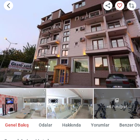
+6 Fotoğraf
Genel Bakış
Odalar
Hakkında
Yorumlar
Benzer Ote