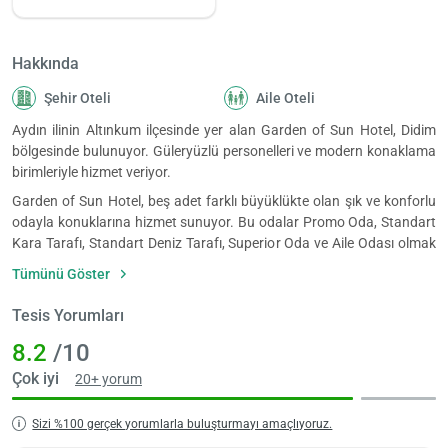
Hakkında
Şehir Oteli
Aile Oteli
Aydın ilinin Altınkum ilçesinde yer alan Garden of Sun Hotel, Didim
bölgesinde bulunuyor. Güleryüzlü personelleri ve modern konaklama
birimleriyle hizmet veriyor.
Garden of Sun Hotel, beş adet farklı büyüklükte olan şık ve konforlu
odayla konuklarına hizmet sunuyor. Bu odalar Promo Oda, Standart
Kara Tarafı, Standart Deniz Tarafı, Superior Oda ve Aile Odası olmak
üzere beş farklı konseptte sunuluyor. Otelin tüm odalarında
Tümünü Göster
televizyon, kablosuz internet, gardırop, makyaj masası ve klima yer
alıyor. Ayrıca odaların tümünde özel bir banyo ve ücretsiz banyo
Tesis Yorumları
malzemeleri bulunuyor.
8.2
/10
Garden of Sun Hotel, konuklarına 24 saat hizmet sağlayan açık
büfelerin hepsi ücretsiz. Bar bölümleri ise 10.00-18.00 saatleri
Çok iyi
20+ yorum
arasında ücretli olarak türlü imkanlar sunuyor.
Sizi %100 gerçek yorumlarla buluşturmayı amaçlıyoruz.
Ege Denizine 400 m konumda yer alan Garden of Sun Hotel, 12