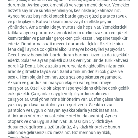
durumda. Ayrica çocuk menüsü ve vegan menü de var. Yemekler
lezzetli sayılır ve sürekli yenileniyor, kesinlikle aç kalmazsınız.
Ayrıca havuz başındaki snack barda gayet güzel patates tavuk
ve pide çıkıyor. Kahvaltı kısmı biraz zayıf özellikle peynir
yönünden. Ama omleti de yumurtası da hepsi var. Yemeklerdeki
tatlilara ayrıca parantez açmak isterim otelin uzak ara en güzel
kısmı tatlılar ve pastalar gerçekten çok lezzetli.hepsine teşekkür
ederiz. Dondurma saati mevcut durumda. İçkiler özellikle bira
fena değil ayrıca çok güzel alkollü meyve kokteylleri yapıyorlar.
Gece havuz başındaki barda duran barmen kızımıza da teşekkür
ederiz. Sular ve ayran paketli olarak veriliyor. Bir de Türk kahvesi
paralı 😀 Deniz, biraz uzakta yururseniz de gidebilirsiniz ancak
arac ile gitmekte fayda var. Sahil altinkum denizi çok güzel ve
sıcak. Hem plajda hem havuzda şezlong sıkıntısı yaşamadık.
Akşam ve gündüz animasyon ekipleri var eğlendirmeye
çalışıyorlar. Özellikle bir akşam İspanyol dans ekibine denk geldik
çok güzeldi. Çalışanlar saygılı ve ilgili yardımcı olmaya
çalışıyorlar. Otel yönetimine bir önerim var. Lütfen çalışanlara
yaza uygun kısa pantolon ya da şort verin. Sıcakta uzun
pantolon ve uygun olmayan ayakkabılarla yazık insanlara.
Altinkuma yürüme mesafesinde otel bu da avantaj. Ayrıca
otopark ve ona uygun alanı var. Burası için 5 yıldızlı diye
dusunerek gelirseniz üzülürsünüz, 4 yıldızlı bir otel ve bunun
bilincinde gelirseniz üzülmezsiniz. Biz memnun ayrıldık,
Teşekkürler