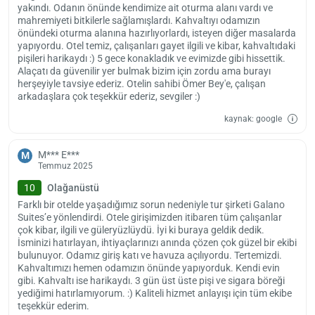
yakındı. Odanın önünde kendimize ait oturma alanı vardı ve
dakikada ulaşılabilecek mesafede. Alaçatı ve Ilıca merkeze yürüyerek
mahremiyeti bitkilerle sağlamışlardı. Kahvaltıyı odamızın
ulaşım sağlayabilirsiniz. İzmir Adnan Menderes Havalimanı ile tesis
önündeki oturma alanına hazırlıyorlardı, isteyen diğer masalarda
arasında 85 km mesafe var. Konuklar otelin sunduğu havaalanı
yapıyordu. Otel temiz, çalışanları gayet ilgili ve kibar, kahvaltıdaki
pişileri harikaydı :) 5 gece konakladık ve evimizde gibi hissettik.
transfer hizmetinden yararlanabilir.
Alaçatı da güvenilir yer bulmak bizim için zordu ama burayı
Otele girişler 14.00’ten itibaren yapılabiliyor. Misafirlerin en geç
herşeyiyle tavsiye ederiz. Otelin sahibi Ömer Bey'e, çalışan
12.00’ye kadar tesisten çıkış yapması gerekiyor. Alaçatı Galano
arkadaşlara çok teşekkür ederiz, sevgiler :)
Suites, evcil hayvan kabul etmiyor.
kaynak: google
M*** E***
M
Temmuz 2025
10
Olağanüstü
Farklı bir otelde yaşadığımız sorun nedeniyle tur şirketi Galano
Suites’e yönlendirdi. Otele girişimizden itibaren tüm çalışanlar
çok kibar, ilgili ve güleryüzlüydü. İyi ki buraya geldik dedik.
İsminizi hatırlayan, ihtiyaçlarınızı anında çözen çok güzel bir ekibi
bulunuyor. Odamız giriş katı ve havuza açılıyordu. Tertemizdi.
Kahvaltımızı hemen odamızın önünde yapıyorduk. Kendi evin
gibi. Kahvaltı ise harikaydı. 3 gün üst üste pişi ve sigara böreği
yediğimi hatırlamıyorum. :) Kaliteli hizmet anlayışı için tüm ekibe
teşekkür ederim.