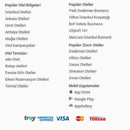
Popüler Oteller
Popüler Otel Bölgeleri
Park Dedeman Bostancı
İstanbul Otelleri
Hilton İstanbul Kozyatağı
Ankara Otelleri
Bof Hotels Business
İzmir Otelleri
Cityloft 161
Antalya Otelleri
Mercure İstanbul Bomonti
Muğla Otelleri
Popüler Zincir Oteller
Otel Kampanyaları
Dedeman Otelleri
Otel Temaları
Hilton Otelleri
Aile Oteli
Swiss Otelleri
Balayı otelleri
Sheraton Otelleri
Denize Sıfır Oteller
Divan Otelleri
Erken Rezervasyon Otelleri
Mobil Uygulamalar
Termal Oteller
App Store
Google Play
AppGallery