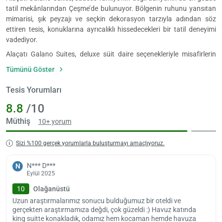
tatil mekânlarından Çeşme’de bulunuyor. Bölgenin ruhunu yansıtan
mimarisi, şık peyzajı ve seçkin dekorasyon tarzıyla adından söz
ettiren tesis, konuklarına ayrıcalıklı hissedecekleri bir tatil deneyimi
vadediyor.
Alaçatı Galano Suites, deluxe süit daire seçenekleriyle misafirlerin
hayalini kurdukları huzurlu ve konforlu konaklama deneyimini
Tümünü Göster
Yükle
gerçeğe dönüştürüyor. King süit daire seçeneği de mevcut. Havuz
lüt
manzaralı odalar, jakuzi, klima, televizyon ve buklet malzemeleri ile
Tesis Yorumları
bekl
donatılmış.
8.8
/10
Otelde nefis bir sabah kahvaltısıyla güne pozitif bir başlangıç yapma
fırsatı bulabilirsiniz. Tesiste hafif atıştırmalıkların sunulduğu bir büfe
Müthiş
10+ yorum
yer alıyor. Alaçatı Galano Suites, havuz barından leziz içecekler servis
ediliyor. Havuz barında lezzetli içeceğinizi yudumlayarak sakin ve
Sizi %100 gerçek yorumlarla buluşturmayı amaçlıyoruz.
huzurlu atmosferin tadını çıkarabilirsiniz.
N*** D***
Tesiste resepsiyon hizmeti gün boyu kesintisiz olarak veriliyor. Alaçatı
N
Eylül 2025
Galano Suites, günlük temizlik hizmeti sunarak misafirlerine hijyenik
bir ortamda konaklama imkânı sunuyor. Tatile aracıyla gelen
10
Olağanüstü
konuklar tesis bünyesindeki otoparktan ücretsiz olarak
Uzun araştırmalarımız sonucu bulduğumuz bir oteldi ve
yararlanabilir.
gerçekten araştırmamıza değdi, çok güzeldi :) Havuz katında
king suitte konakladık, odamız hem kocaman hemde havuza
Bölgenin popüler mekânlarından Aqua Toy City, araçla birkaç