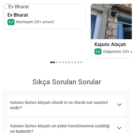
Ev Bharat
9,4
Muhteşem
(20+ yorum)
Kajavic Alaçatı
9,6
Olağanüstü
(30+ 
Sıkça Sorulan Sorular
Galano Suites Alaçatı check-in ve check-out saatleri
nedir?
Galano Suites Alaçatı en yakın havalimanına uzaklığı
ne kadardır?