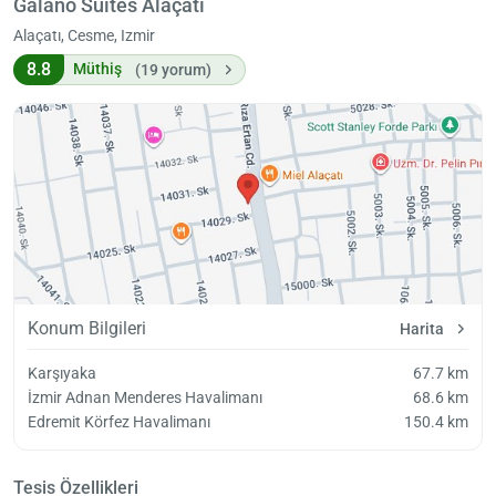
Galano Suites Alaçatı
Alaçatı, Cesme, Izmir
8.8
Müthiş
(19 yorum)
Konum Bilgileri
Harita
Karşıyaka
67.7 km
İzmir Adnan Menderes Havalimanı
68.6 km
Edremit Körfez Havalimanı
150.4 km
Tesis Özellikleri