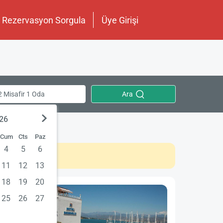
Rezervasyon Sorgula
Üye Girişi
Ara
2 Misafir 1 Oda
026
Cum
Cts
Paz
4
5
6
11
12
13
18
19
20
25
26
27