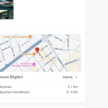
onum Bilgileri
Harita
dıyaman
5.1 km
dıyaman Havalimanı
21.5 km