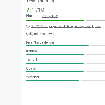
Tesis Yorumları
7.1
/10
Normal
30+ yorum
Sizi %100 gerçek yorumlarla buluşturmayı amaçlıyoruz.
Çalışanlar ve Servis
Fiyat/fayda dengesi
Konum
Temizlik
Odalar
Yemekler