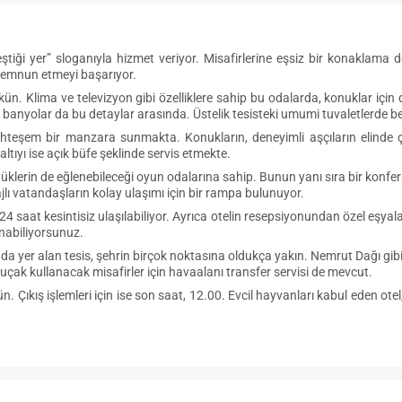
ştiği yer” sloganıyla hizmet veriyor. Misafirlerine eşsiz bir konaklama
i memnun etmeyi başarıyor.
n. Klima ve televizyon gibi özelliklere sahip bu odalarda, konuklar için d
nyolar da bu detaylar arasında. Üstelik tesisteki umumi tuvaletlerde b
muhteşem bir manzara sunmakta. Konukların, deneyimli aşçıların elinde
ıyı ise açık büfe şeklinde servis etmekte.
üklerin de eğlenebileceği oyun odalarına sahip. Bunun yanı sıra bir konfer
lı vatandaşların kolay ulaşımı için bir rampa bulunuyor.
aat kesintisiz ulaşılabiliyor. Ayrıca otelin resepsiyonundan özel eşyalar
anabiliyorsunuz.
a yer alan tesis, şehrin birçok noktasına oldukça yakın. Nemrut Dağı gibi t
çak kullanacak misafirler için havaalanı transfer servisi de mevcut.
 Çıkış işlemleri için ise son saat, 12.00. Evcil hayvanları kabul eden ote