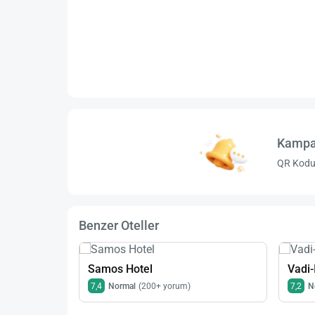
Kampa
QR Kodu 
Benzer Oteller
Samos Hotel
Vadi-
7,4
Normal
(200+ yorum)
7,2
N