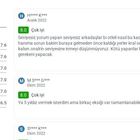
H**** K***
H
Aralık 2022
8.0
Çok iyi
Seviyesiz yorum yapan seviyesiz arkadaşlar bı otleli nasıl bu k
hanıma sorun bakim buraya gelmeden önce kaldığı yerler kral o
7.6
kalsın.onalrin seviyesine inmeyi düşünmüyoruz. Kötü yapanlar 
gerekeni yapacak.
7.6
7.0
7.0
M S*** G***
M
Ekim 2022
7.0
8.0
Çok iyi
Ya 5 yıldız vermek isterdim ama birkaç eksiği var tamamlanabil
6.5
S**** K***
S
Ekim 2022