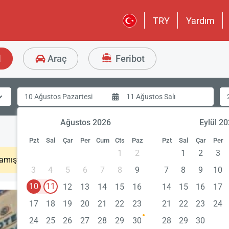
TRY
Yardım
l
Araç
Feribot
Ağustos 2026
Eylül 2
Pzt
Sal
Çar
Per
Cum
Cts
Paz
Pzt
Sal
Çar
Per
1
2
1
2
3
amıştır. Lütfen daha sonra tekrar deneyiniz.
3
4
5
6
7
8
9
7
8
9
10
10
11
12
13
14
15
16
14
15
16
17
17
18
19
20
21
22
23
21
22
23
24
24
25
26
27
28
29
30
28
29
30