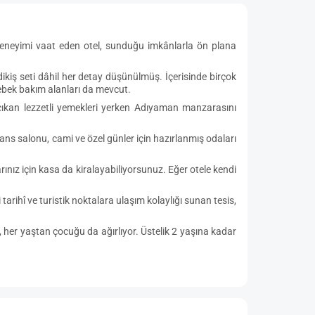
 deneyimi vaat eden otel, sunduğu imkânlarla ön plana
ikiş seti dâhil her detay düşünülmüş. İçerisinde birçok
ebek bakım alanları da mevcut.
 çıkan lezzetli yemekleri yerken Adıyaman manzarasını
ans salonu, cami ve özel günler için hazırlanmış odaları
ınız için kasa da kiralayabiliyorsunuz. Eğer otele kendi
arihî ve turistik noktalara ulaşım kolaylığı sunan tesis,
l, her yaştan çocuğu da ağırlıyor. Üstelik 2 yaşına kadar