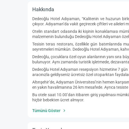
Hakkında
Dedeoğlu Hotel Adıyaman, “Kalitenin ve huzurun birle
çıkıyor. Adıyaman’da vakit geçirecek çiftleri ve aileler
Otelin standart odasında iki kişinin konaklaması mümkü
malzemenin bulunduğu Dedeoğlu Hotel Adıyaman özel ba
Tesisin teras restoranı, özellikle gün batımlarında 
seyretmeleri mümkün. Dedeoğlu Hotel Adıyaman, kahvalt
Dedeoğlu, çocuklara özel oyun alanlarının yanı sıra büy
bulunuyor. Aynı zamanda turistik işletmede, dezavantaj
Dedeoğlu Hotel Adıyaman resepsiyon hizmetine 7 gün 24 s
aracınızla geldiyseniz ücretsiz özel otoparktan faydal
Altınşehir’de, Adıyaman Üniversitesi’nin hemen karşısınd
en yakın havalimanına 26 km mesafede. Ayrıca tesiste u
Bu otele saat 10.00’dan itibaren giriş yapılması mümkün.
hiçbir bebekten ücret almıyor.
Tümünü Göster