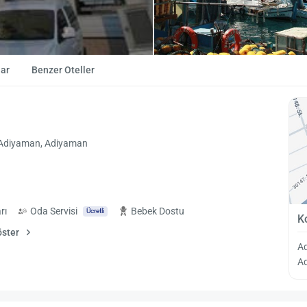
ar
Benzer Oteller
- Adiyaman, Adiyaman
rı
Oda Servisi
Bebek Dostu
Ücretli
K
öster
A
A