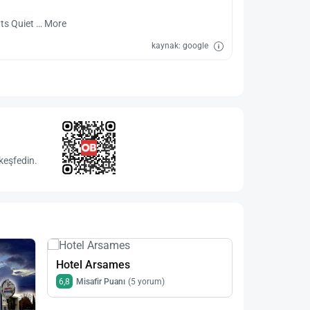
ghts Quiet … More
kaynak: google
keşfedin.
Hotel Arsames
6,8
Misafir Puanı
(5 yorum)