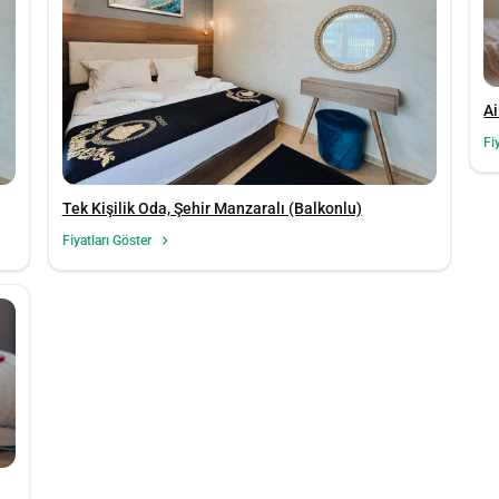
Ai
Fi
Tek Kişilik Oda, Şehir Manzaralı (Balkonlu)
Fiyatları Göster