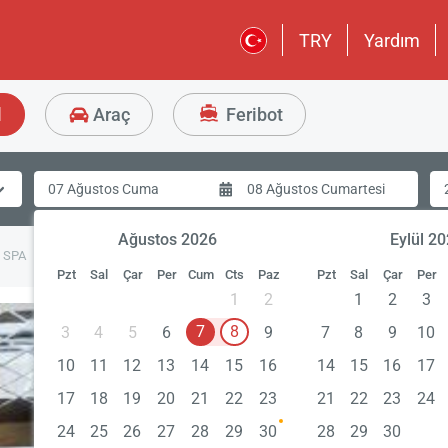
TRY
Yardım
l
Araç
Feribot
Ağustos 2026
Eylül 2
& SPA
Pzt
Sal
Çar
Per
Cum
Cts
Paz
Pzt
Sal
Çar
Per
1
2
1
2
3
7
8
3
4
5
6
9
7
8
9
10
10
11
12
13
14
15
16
14
15
16
17
17
18
19
20
21
22
23
21
22
23
24
24
25
26
27
28
29
30
28
29
30