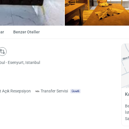
ar
Benzer Oteller
l - Esenyurt, Istanbul
t Açık Resepsiyon
Transfer Servisi
Ücretli
K
Be
İs
S