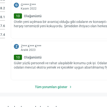
G**** E***
G
8.2
Kasım 2022
10
Olağanüstü
8.1
Otelin yeni açılması bir avantaj olduğu gibi odaların ev konsepti
7.6
herşey tertemizdi yeni kokuyordu. Şimididen ihtiyacı olan herke
7.4
Z*** K*** K***
Z
Aralık 2023
10
Olağanüstü
Güler yüzlü personeli ve rahat ulaşılabilir konumu çok iyi. Odala
odaları mevcut ekstra yemek ve içecekler uygun abartılmamış fiy
Tüm yorumları göster