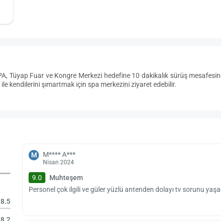
PA, Tüyap Fuar ve Kongre Merkezi hedefine 10 dakikalık sürüş mesafesind
le kendilerini şımartmak için spa merkezini ziyaret edebilir.
M**** A***
M
Nisan 2024
9.0
Muhteşem
Personel çok ilgili ve güler yüzlü antenden dolayı tv sorunu yaşa
8.5
8.2