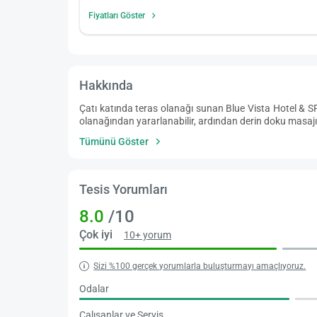
Fiyatları Göster
Hakkında
Çatı katında teras olanağı sunan Blue Vista Hotel & S
olanağından yararlanabilir, ardından derin doku masajı i
Tümünü Göster
Tesis Yorumları
8.0
/10
Çok iyi
10+ yorum
Sizi %100 gerçek yorumlarla buluşturmayı amaçlıyoruz.
Odalar
Çalışanlar ve Servis