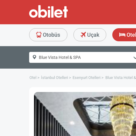
Otobüs
Uçak
Ote
Otel
İstanbul Otelleri
Esenyurt Otelleri
Blue Vista Hotel 