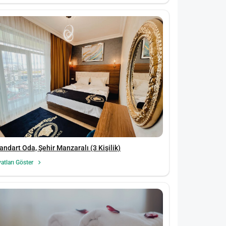
andart Oda, Şehir Manzaralı (3 Kişilik)
yatları Göster