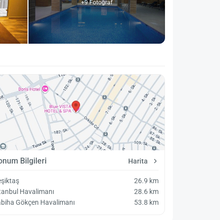
+9 Fotoğraf
onum Bilgileri
Harita
şiktaş
26.9 km
tanbul Havalimanı
28.6 km
abiha Gökçen Havalimanı
53.8 km