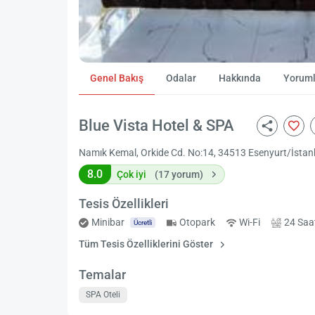
Genel Bakış
Odalar
Hakkında
Yoruml
Blue Vista Hotel & SPA
Namık Kemal, Orkide Cd. No:14, 34513 Esenyurt/İstanbu
8.0
Çok iyi
(17 yorum)
Tesis Özellikleri
Minibar
Otopark
Wi-Fi
24 Saa
Ücretli
Tüm Tesis Özelliklerini Göster
Temalar
SPA Oteli