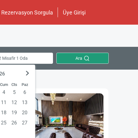
Rezervasyon Sorgula
Üye Girişi
Ara
2 Misafir 1 Oda
026
Cum
Cts
Paz
4
5
6
11
12
13
18
19
20
25
26
27