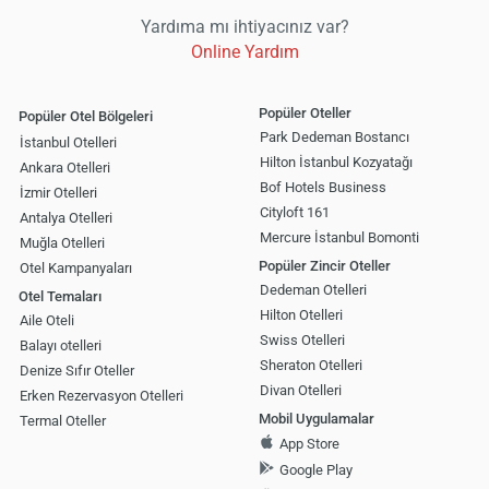
Yardıma mı ihtiyacınız var?
Online Yardım
Popüler Oteller
Popüler Otel Bölgeleri
Park Dedeman Bostancı
İstanbul Otelleri
Hilton İstanbul Kozyatağı
Ankara Otelleri
Bof Hotels Business
İzmir Otelleri
Cityloft 161
Antalya Otelleri
Mercure İstanbul Bomonti
Muğla Otelleri
Popüler Zincir Oteller
Otel Kampanyaları
Dedeman Otelleri
Otel Temaları
Hilton Otelleri
Aile Oteli
Swiss Otelleri
Balayı otelleri
Sheraton Otelleri
Denize Sıfır Oteller
Divan Otelleri
Erken Rezervasyon Otelleri
Mobil Uygulamalar
Termal Oteller
App Store
Google Play