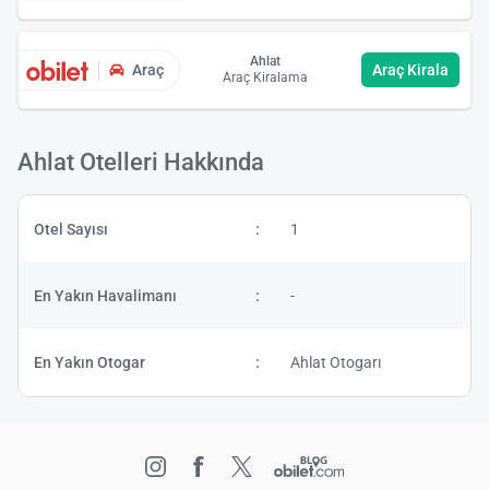
Ahlat
Araç
Araç Kirala
Araç Kiralama
Ahlat Otelleri Hakkında
Yükle
lüt
Otel
Sayısı
1
bekl
En Yakın
Havalimanı
-
En Yakın
Otogar
Ahlat Otogarı