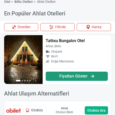
Otel
Bitlis Otelleri
Ahlat Otelleri
En Popüler Ahlat Otelleri
Önerilen
Filtrele
Harita
Tatlısu Bungalov Otel
Ahlat, Bitlis
Otopark
Wi-Fi
Doğa Manzarası
Fiyatları Göster
Ahlat Ulaşım Alternatifleri
Ahlat
Otobüs
Otobüs Ara
Otobüs Bileti