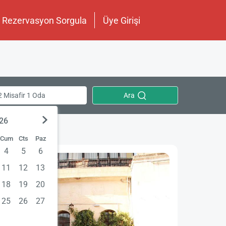
Rezervasyon Sorgula
Üye Girişi
Ara
2 Misafir 1 Oda
026
Cum
Cts
Paz
4
5
6
11
12
13
18
19
20
25
26
27