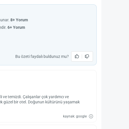
sunar.
8+ Yorum
edir.
6+ Yorum
Bu özeti faydalı buldunuz mu?
i ve temizdi. Çalışanlar çok yardımcı ve
cek güzel bir otel. Doğunun kültürünü yaşamak
kaynak: google