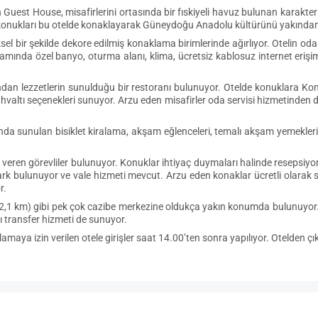
Guest House, misafirlerini ortasında bir fıskiyeli havuz bulunan karakterist
in konukları bu otelde konaklayarak Güneydoğu Anadolu kültürünü yakından
 bir şekilde dekore edilmiş konaklama birimlerinde ağırlıyor. Otelin oda seç
mamında özel banyo, oturma alanı, klima, ücretsiz kablosuz internet erişi
n lezzetlerin sunulduğu bir restoranı bulunuyor. Otelde konuklara Kontin
ahvaltı seçenekleri sunuyor. Arzu eden misafirler oda servisi hizmetinden
a sunulan bisiklet kiralama, akşam eğlenceleri, temalı akşam yemekleri ve
ren görevliler bulunuyor. Konuklar ihtiyaç duymaları halinde resepsiyon gö
opark bulunuyor ve vale hizmeti mevcut. Arzu eden konaklar ücretli olarak
r.
i (2,1 km) gibi pek çok cazibe merkezine oldukça yakın konumda bulunuyo
ı transfer hizmeti de sunuyor.
maya izin verilen otele girişler saat 14.00’ten sonra yapılıyor. Otelden çık