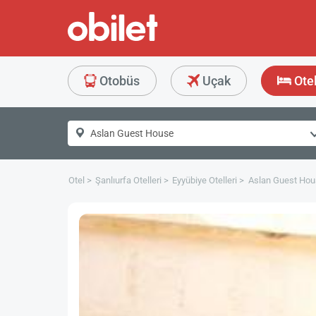
Otobüs
Uçak
Ote
Otel
Şanlıurfa Otelleri
Eyyübiye Otelleri
Aslan Guest Hou