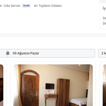
Oda Servisi
Toplantı Odaları
Ücretli
İ
Şa
Şa
2 M