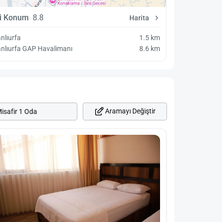
yi Konum
8.8
Harita
nlıurfa
1.5 km
nlıurfa GAP Havalimanı
8.6 km
Aramayı Değiştir
isafir 1 Oda