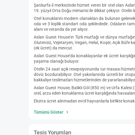
Şanlıurfa il merkezinde hizmet veren bir otel olan Aslan 
19. yüzyıl Orta Doğu mimarisi ile dikkat çekiyor. Otel
Otel konuklarını modern olanakları da bulunan geleneksel
oda ve 3 kişilik standart oda şeklindedir. Odaların ta
alanı ve veranda da yer alıyor.
Aslan Guest House’ın Türk mutfağı ve dünya mutfağında
Glutensiz, Vejetaryen, Vegan, Helal, Koşer, Açık Büfe k
(ek ücret) da mevcut.
Aslan Guest House’da konaklayanlar ek ücret karşılığınd
yaşama olanağı buluyor.
Otelin 24 saat açık resepsiyonunda tur masası hizmeti ve
döviz bozdurabiliyor. Otel yakınlarında ücretli bir ot
bakkaliye teslimatları hizmetlerinden de yararlanabiliyo
Aslan Guest House, Balıklı Göl (850 m) ve Urfa Kales
otel, arzu eden konuklarına ücret karşılığında havaalan
Ekstra ücret alınmadan evcil hayvanlarla birlikte konakla
Tümünü Göster
Tesis Yorumları