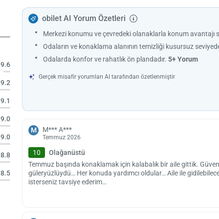
obilet AI Yorum Özetleri
Merkezi konumu ve çevredeki olanaklarla konum avantajı 
Odaların ve konaklama alanının temizliği kusursuz seviyed
Odalarda konfor ve rahatlık ön plandadır.
5+ Yorum
9.6
Gerçek misafir yorumları AI tarafından özetlenmiştir
9.2
9.1
9.0
M*** A***
M
9.0
Temmuz 2026
10
Olağanüstü
8.8
Temmuz başında konaklamak için kalabalık bir aile gittik. Güvenl
güleryüzlüydü… Her konuda yardımcı oldular… Aile ile gidilebile
8.5
isterseniz tavsiye ederim…