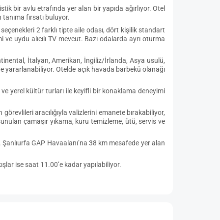
ik bir avlu etrafında yer alan bir yapıda ağırlıyor. Otel
 tanıma fırsatı buluyor.
enekleri 2 farklı tipte aile odası, dört kişilik standart
mi ve uydu alıcılı TV mevcut. Bazı odalarda ayrı oturma
ental, İtalyan, Amerikan, İngiliz/İrlanda, Asya usulü,
 de yararlanabiliyor. Otelde açık havada barbekü olanağı
 yerel kültür turları ile keyifli bir konaklama deneyimi
revlileri aracılığıyla valizlerini emanete bırakabiliyor,
 sunulan çamaşır yıkama, kuru temizleme, ütü, servis ve
r. Şanlıurfa GAP Havaalanı’na 38 km mesafede yer alan
ışlar ise saat 11.00’e kadar yapılabiliyor.