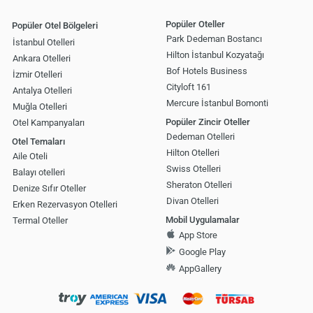
Popüler Oteller
Popüler Otel Bölgeleri
Park Dedeman Bostancı
İstanbul Otelleri
Hilton İstanbul Kozyatağı
Ankara Otelleri
Bof Hotels Business
İzmir Otelleri
Cityloft 161
Antalya Otelleri
Mercure İstanbul Bomonti
Muğla Otelleri
Popüler Zincir Oteller
Otel Kampanyaları
Dedeman Otelleri
Otel Temaları
Hilton Otelleri
Aile Oteli
Swiss Otelleri
Balayı otelleri
Sheraton Otelleri
Denize Sıfır Oteller
Divan Otelleri
Erken Rezervasyon Otelleri
Mobil Uygulamalar
Termal Oteller
App Store
Google Play
AppGallery