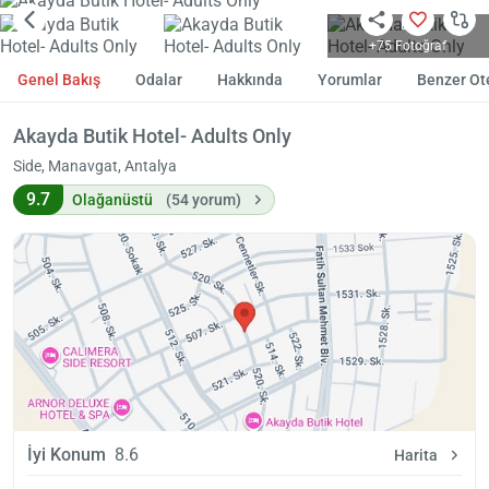
+75 Fotoğraf
Genel Bakış
Odalar
Hakkında
Yorumlar
Benzer Ote
Akayda Butik Hotel- Adults Only
Side, Manavgat, Antalya
9.7
Olağanüstü
(54 yorum)
İyi Konum
8.6
Harita