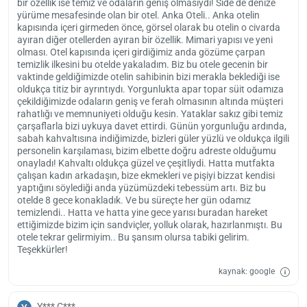
bir özellik ise temiz ve odaların geniş olmasıydı! Side de denize
yürüme mesafesinde olan bir otel. Anka Oteli.. Anka otelin
kapısında içeri girmeden önce, görsel olarak bu otelin o civarda
ayıran diğer otellerden ayıran bir özellik. Mimari yapısı ve yeni
olması. Otel kapısında içeri girdiğimiz anda gözüme çarpan
temizlik ilkesini bu otelde yakaladım. Biz bu otele gecenin bir
vaktinde geldiğimizde otelin sahibinin bizi merakla beklediği ise
oldukça titiz bir ayrıntıydı. Yorgunlukta apar topar süit odamıza
çekildiğimizde odaların geniş ve ferah olmasının altında müşteri
rahatlığı ve memnuniyeti olduğu kesin. Yataklar sakız gibi temiz
çarşaflarla bizi uykuya davet ettirdi. Günün yorgunluğu ardında,
sabah kahvaltısına indiğimizde, bizleri güler yüzlü ve oldukça ilgili
personelin karşılaması, bizim elbette doğru adreste olduğumu
onayladı! Kahvaltı oldukça güzel ve çeşitliydi. Hatta mutfakta
çalışan kadın arkadaşın, bize ekmekleri ve pişiyi bizzat kendisi
yaptığını söylediği anda yüzümüzdeki tebessüm artı. Biz bu
otelde 8 gece konakladık. Ve bu süreçte her gün odamız
temizlendi.. Hatta ve hatta yine gece yarısı buradan hareket
ettiğimizde bizim için sandviçler, yolluk olarak, hazırlanmıştı. Bu
otele tekrar gelirmiyim.. Bu şansım olursa tabiki gelirim.
Teşekkürler!
kaynak: google
Y*** Ç***