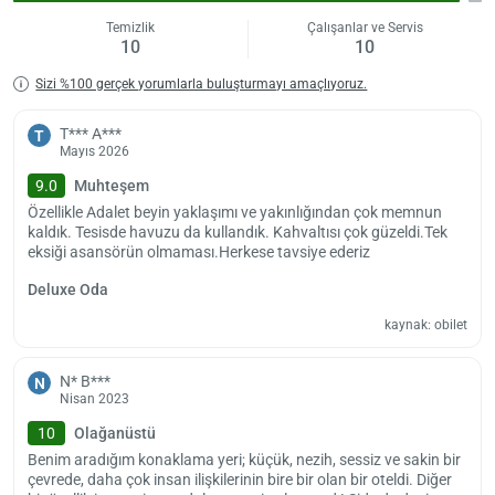
Temizlik
Çalışanlar ve Servis
Otelimiz Akdeniz'in olağanüstü maviliğinde, tarihin tam anlamıyla
10
10
muhteşem bir tatil deneyimi sunmaktan mutluluk duyar.
Sizi %100 gerçek yorumlarla buluşturmayı amaçlıyoruz.
T*** A***
T
Mayıs 2026
9.0
Muhteşem
Özellikle Adalet beyin yaklaşımı ve yakınlığından çok memnun
kaldık. Tesisde havuzu da kullandık. Kahvaltısı çok güzeldi.Tek
eksiği asansörün olmaması.Herkese tavsiye ederiz
Deluxe Oda
kaynak: obilet
N* B***
N
Nisan 2023
10
Olağanüstü
Benim aradığım konaklama yeri; küçük, nezih, sessiz ve sakin bir
çevrede, daha çok insan ilişkilerinin bire bir olan bir oteldi. Diğer