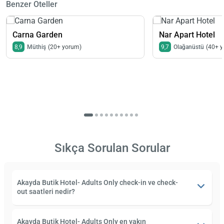
Benzer Oteller
Carna Garden
Nar Apart Hotel
8,9
Müthiş
(20+ yorum)
9,7
Olağanüstü
(40+ 
Sıkça Sorulan Sorular
Akayda Butik Hotel- Adults Only check-in ve check-
out saatleri nedir?
Akayda Butik Hotel- Adults Only en yakın