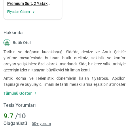
Premium Suit, 2 Yatak
Odası
Fiyatları Göster
Hakkında
Butik Otel
Tarihin ve doğanın kucaklaştığı Side'de, denize ve Antik Şehir'e
yürüme mesafesinde bulunan butik otelimiz, sakinlik ve konfor
arayan yetişkinlere özel olarak tasarlandı. Side, binlerce yıllık tarihiyle
geçmişin izlerini taşıyan büyüleyici bir liman kenti.
Antik Roma ve Helenistik dönemlerin kalan tiyatrosu, Apollon
Tapınağı ve büyüleyici limanı ile tarih meraklılarına eşsiz bir atmosfer
sunuyor. Biz de bu tarihi dokuya saygıyla yaklaşarak, misafirlerimize
Tümünü Göster
zamansız bir huzur alanı yaratmayı hedefledik.
15 odalı butik otelimizde, konuklarımıza sadece bir konaklama
Tesis Yorumları
Yükle
deneyimi değil, aynı zamanda dinginlik, estetik ve sıcak bir
9.7
/10
lüt
misafirperverlik sunuyoruz. bölgelerinden uzak, sadece yetişkinlere
bekl
özel konfigürasyonlarımızla, tatilinizi huzur ve konfor içinde
Olağanüstü
50+ yorum
geçirebilmenizi sağlar.