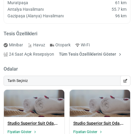
Muratpaşa
61 km
Antalya Havalimanı
55.7 km
Gazipaşa (Alanya) Havalimanı
96 km
Tesis Özellikleri
Minibar
Havuz
Otopark
Wi-Fi
24 Saat Açık Resepsiyon
Tüm Tesis Özelliklerini Göster
Odalar
Tarih Seçiniz
Studio Superior Suit Oda,
Studio Superior Suit Oda,
Şehir Manzaralı (1 Kişilik)
Şehir Manzaralı
Fiyatları Göster
Fiyatları Göster