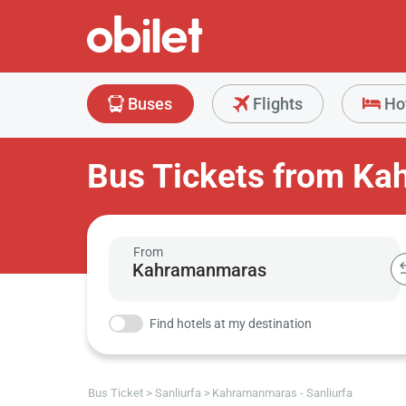
Buses
Flights
Ho
Bus Tickets from Ka
From
Find hotels at my destination
Bus Ticket
Sanliurfa
Kahramanmaras - Sanliurfa