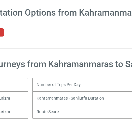
tation Options from Kahramanmar
urneys from Kahramanmaras to Sa
Number of Trips Per Day
urizm
Kahramanmaras - Sanliurfa Duration
urizm
Route Score