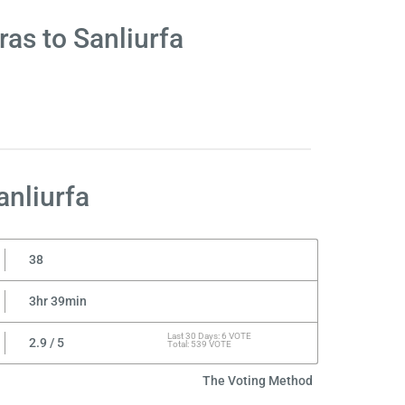
as to Sanliurfa
nliurfa
38
3hr 39min
Last 30 Days: 6 VOTE
2.9 / 5
Total: 539 VOTE
The Voting Method