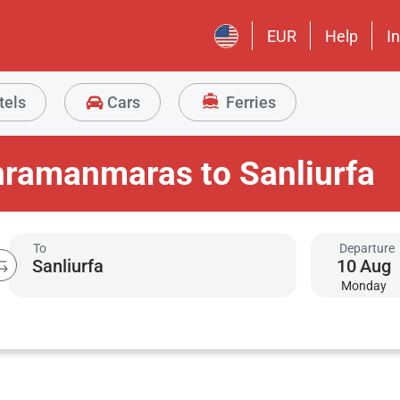
EUR
Help
I
tels
Cars
Ferries
hramanmaras to Sanliurfa
To
Departure
10
Aug
Monday