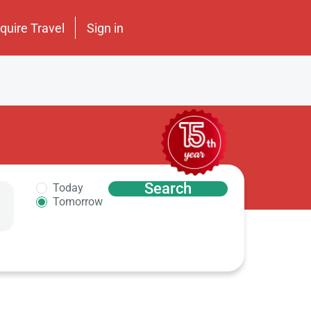
nquire Travel
Sign in
Search
Today
Tomorrow