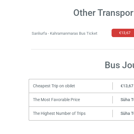
Other Transpor
€13,67
Sanliurfa - Kahramanmaras Bus Ticket
Bus Jo
Cheapest Trip on obilet
€13,67
The Most Favorable Price
Süha T
The Highest Number of Trips
Süha T