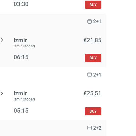
03:30
BUY
2+1
Izmir
€21,85
İzmir Otogarı
06:15
BUY
2+1
Izmir
€25,51
İzmir Otogarı
05:15
BUY
2+2