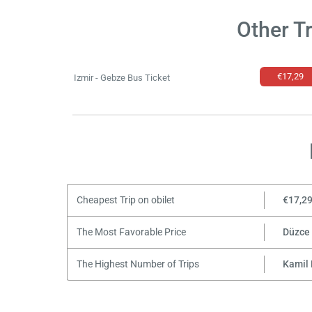
Other T
€17,29
Izmir - Gebze Bus Ticket
Cheapest Trip on obilet
€17,2
The Most Favorable Price
Düzce
The Highest Number of Trips
Kamil