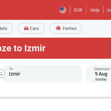
EUR
Help
I
tels
Cars
Ferries
ze to Izmir
To
Departure
9
Aug
Sunday