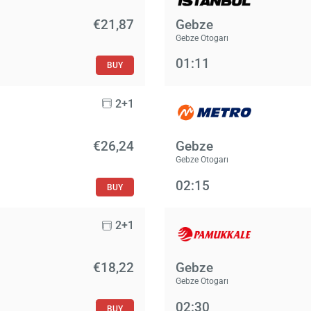
€21,87
Gebze
Gebze Otogarı
01:11
BUY
2+1
€26,24
Gebze
Gebze Otogarı
02:15
BUY
2+1
€18,22
Gebze
Gebze Otogarı
02:30
BUY