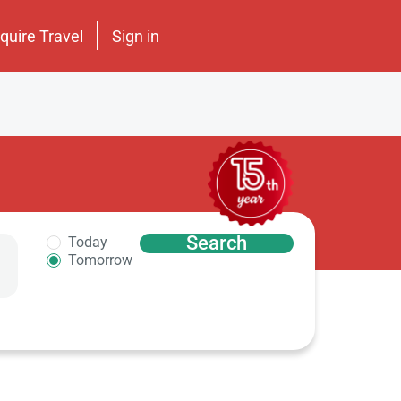
nquire Travel
Sign in
Search
Today
Tomorrow