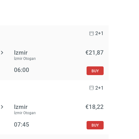
2+1
Izmir
€21,87
İzmir Otogarı
06:00
BUY
2+1
Izmir
€18,22
İzmir Otogarı
07:45
BUY