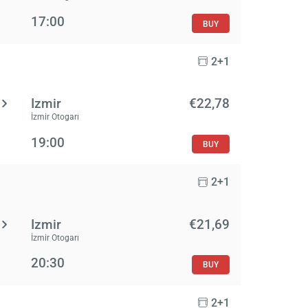
17:00
BUY
2+1
Izmir
€22,78
İzmir Otogarı
19:00
BUY
2+1
Izmir
€21,69
İzmir Otogarı
20:30
BUY
2+1