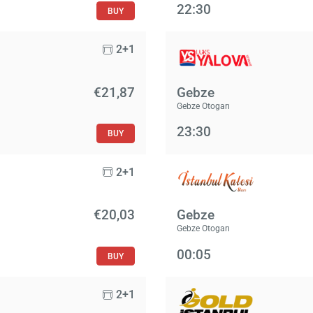
22:30
BUY
2+1
€21,87
Gebze
Gebze Otogarı
23:30
BUY
2+1
€20,03
Gebze
Gebze Otogarı
00:05
BUY
2+1