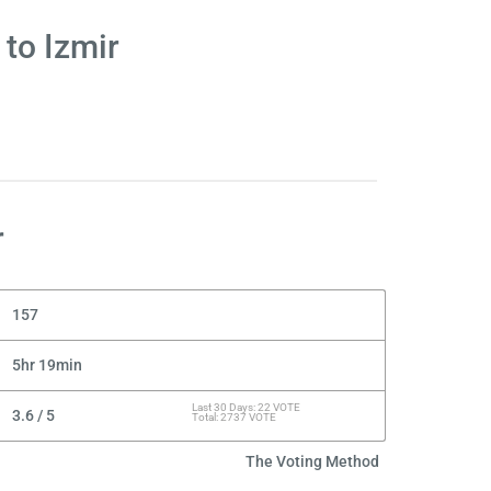
to Izmir
r
157
5hr 19min
Last 30 Days: 22 VOTE
3.6 / 5
Total: 2737 VOTE
The Voting Method