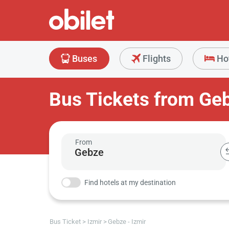
Buses
Flights
Ho
Bus Tickets from Geb
From
Find hotels at my destination
Bus Ticket
Izmir
Gebze - Izmir