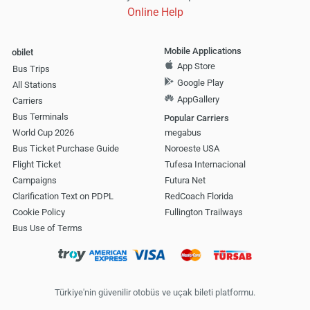
Online Help
Mobile Applications
obilet
App Store
Bus Trips
Google Play
All Stations
AppGallery
Carriers
Bus Terminals
Popular Carriers
World Cup 2026
megabus
Bus Ticket Purchase Guide
Noroeste USA
Flight Ticket
Tufesa Internacional
Campaigns
Futura Net
Clarification Text on PDPL
RedCoach Florida
Cookie Policy
Fullington Trailways
Bus Use of Terms
Türkiye'nin güvenilir otobüs ve uçak bileti platformu.