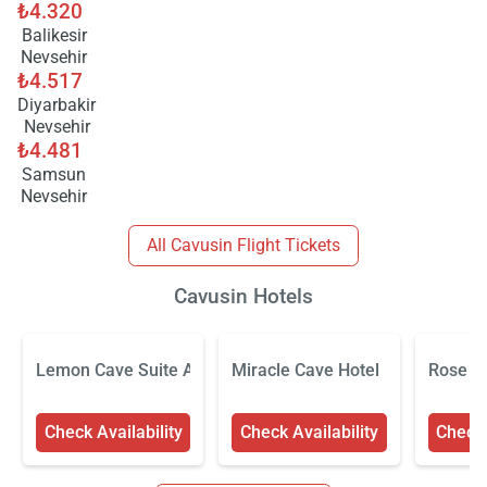
₺4.320
Balikesir
Nevsehir
₺4.517
Diyarbakir
Nevsehir
₺4.481
Samsun
Nevsehir
All Cavusin Flight Tickets
Cavusin Hotels
Lemon Cave Suite And Cafe
Miracle Cave Hotel
Rose V
Check Availability
Check Availability
Check 