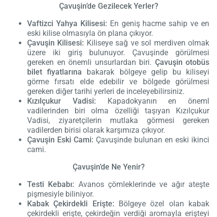
Çavuşin’de Gezilecek Yerler?
Vaftizci Yahya Kilisesi:
En geniş hacme sahip ve en
eski kilise olmasıyla ön plana çıkıyor.
Çavuşin Kilisesi:
Kiliseye sağ ve sol merdiven olmak
üzere iki giriş bulunuyor. Çavuşinde görülmesi
gereken en önemli unsurlardan biri.
Çavuşin otobüs
bilet fiyatlarına
bakarak bölgeye gelip bu kiliseyi
görme fırsatı elde edebilir ve bölgede görülmesi
gereken diğer tarihi yerleri de inceleyebilirsiniz.
Kızılçukur Vadisi:
Kapadokyanın en öneml
vadilerinden biri olma özelliği taşıyan Kızılçukur
Vadisi, ziyaretçilerin mutlaka görmesi gereken
vadilerden birisi olarak karşımıza çıkıyor.
Çavuşin Eski Cami:
Çavuşinde bulunan en eski ikinci
cami.
Çavuşin’de Ne Yenir?
Testi Kebabı:
Avanos çömleklerinde ve ağır ateşte
pişmesiyle biliniyor.
Kabak Çekirdekli Erişte:
Bölgeye özel olan kabak
çekirdekli erişte, çekirdeğin verdiği aromayla erişteyi