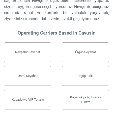
sağlamak için
Nevşehir uçak bileti
incelemeleri yaparak
size en uygun uçuşu seçebiliyorsunuz.
Nevşehir uçuşunuz
sırasında rahat ve konforlu bir yolculuk yaşayarak,
ziyaretiniz sırasında daha verimli vakit geçiriyorsunuz.
Operating Carriers Based in Cavusin
Nevşehir Seyahat
Ürgüp Seyahat
Öncü Seyahat
Ürgüp Birlik
Load
ple
wai
Kapadokya Açıksaray
Kapadokya VIP Turizm
Turizm