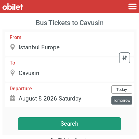
Bus Tickets to Cavusin
From
To
Departure
Today
Tomorrow
Search