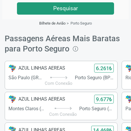
Pesquisar
Bilhete de Avião
Porto Seguro
Passagens Aéreas Mais Baratas
para Porto Seguro
6.261₺
AZUL LINHAS AEREAS
São Paulo (GRU)
Porto Seguro (BPS)
Com Conexão
9.677₺
AZUL LINHAS AEREAS
Montes Claros (MOC)
Porto Seguro (BPS)
Pa
Com Conexão
14.468₺
AZUL LINHAS AEREAS