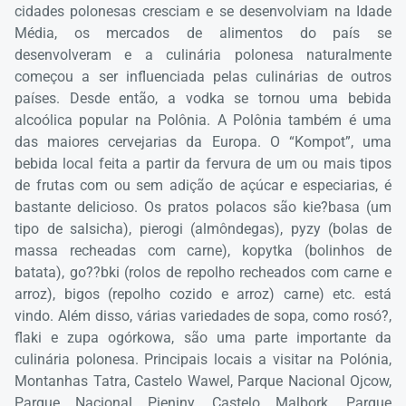
cidades polonesas cresciam e se desenvolviam na Idade
Média, os mercados de alimentos do país se
desenvolveram e a culinária polonesa naturalmente
começou a ser influenciada pelas culinárias de outros
países. Desde então, a vodka se tornou uma bebida
alcoólica popular na Polônia. A Polônia também é uma
das maiores cervejarias da Europa. O “Kompot”, uma
bebida local feita a partir da fervura de um ou mais tipos
de frutas com ou sem adição de açúcar e especiarias, é
bastante delicioso. Os pratos polacos são kie?basa (um
tipo de salsicha), pierogi (almôndegas), pyzy (bolas de
massa recheadas com carne), kopytka (bolinhos de
batata), go??bki (rolos de repolho recheados com carne e
arroz), bigos (repolho cozido e arroz) carne) etc. está
vindo. Além disso, várias variedades de sopa, como rosó?,
flaki e zupa ogórkowa, são uma parte importante da
culinária polonesa. Principais locais a visitar na Polónia,
Montanhas Tatra, Castelo Wawel, Parque Nacional Ojcow,
Parque Nacional Pieniny, Castelo Malbork, Parque