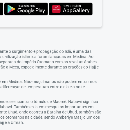
rante o surgimento e propagação do Islã, é uma das
civilização islâmica foram lançadas em Medina. Ao
oi separada do Império Otomano com as revoltas árabes
vão a Meca, especialmente durante as orações do Hajj e
ão é em Medina. Não-muçulmanos não podem entrar nos
iferenças de temperatura entre o dia e a noite,
onde se encontra o túmulo de Maomé. Nabawi significa
-Nabawi. Também existem mesquitas importantes em
 Monte Uhud, onde ocorreu a Batalha de Uhud, também são
fatos otomanos na cidade, sendo Amberiye Masjid um dos
jj e a Umrah.