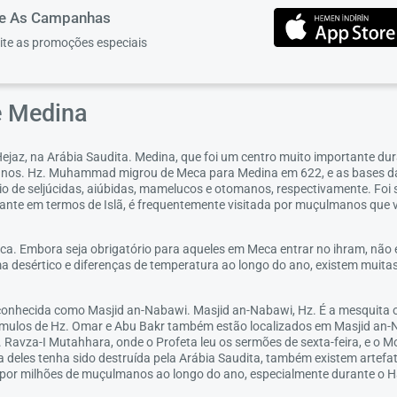
re As Campanhas
eite as promoções especiais
e Medina
ejaz, na Arábia Saudita. Medina, que foi um centro muito importante du
nos. Hz. Muhammad migrou de Meca para Medina em 622, e as bases da 
ínio de seljúcidas, aiúbidas, mamelucos e otomanos, respectivamente. F
tante em termos de Islã, é frequentemente visitada por muçulmanos que 
Meca. Embora seja obrigatório para aqueles em Meca entrar no ihram, n
 desértico e diferenças de temperatura ao longo do ano, existem muitas d
 conhecida como Masjid an-Nabawi. Masjid an-Nabawi, Hz. É a mesquita 
úmulos de Hz. Omar e Abu Bakr também estão localizados em Masjid an
d. Ravza-I Mutahhara, onde o Profeta leu os sermões de sexta-feira, e o
a deles tenha sido destruída pela Arábia Saudita, também existem arte
 por milhões de muçulmanos ao longo do ano, especialmente durante o Ha