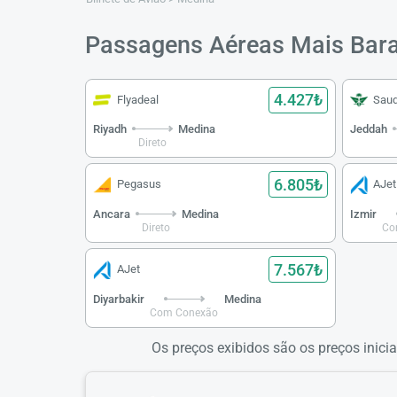
Passagens Aéreas Mais Bar
4.427₺
Flyadeal
Saud
Riyadh
Medina
Jeddah
Direto
6.805₺
Pegasus
AJet
Ancara
Medina
Izmir
Direto
Co
7.567₺
AJet
Diyarbakir
Medina
Com Conexão
Os preços exibidos são os preços inicia