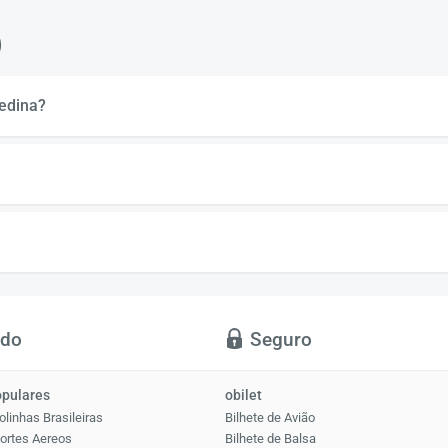
)
edina?
ido
Seguro
opulares
obilet
olinhas Brasileiras
Bilhete de Avião
ortes Aereos
Bilhete de Balsa