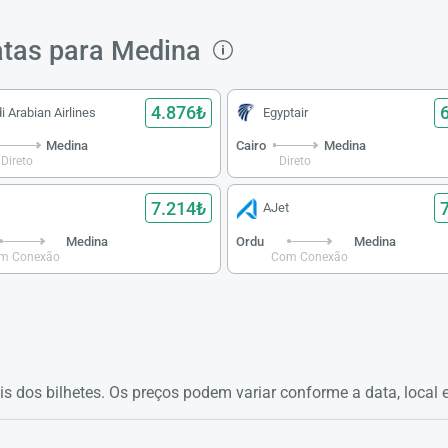
atas para Medina
4.876₺
i Arabian Airlines
Egyptair
Medina
Cairo
Medina
Direto
Direto
7.214₺
AJet
Medina
Ordu
Medina
m Conexão
Com Conexão
is dos bilhetes. Os preços podem variar conforme a data, local e