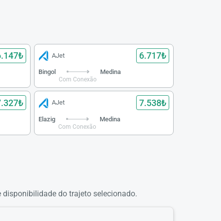
6.147₺
6.717₺
AJet
Bingol
Medina
Com Conexão
7.327₺
7.538₺
AJet
Elazig
Medina
Com Conexão
 disponibilidade do trajeto selecionado.