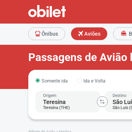
Ônibus
Aviões
B
Passagens de Avião 
Somente ida
Ida e Volta
Origem
Destino
Teresina (THE)
São Luís (
Bilhete de Avião
Medina