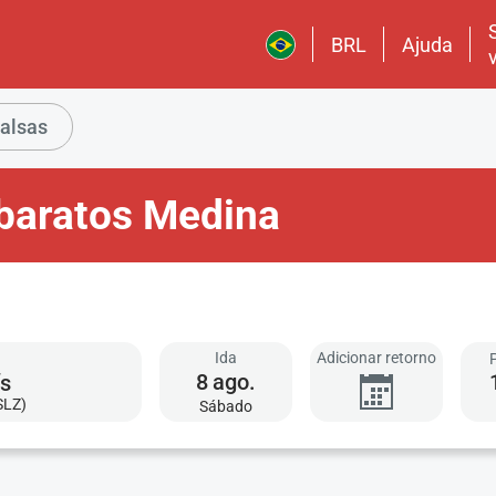
BRL
Ajuda
alsas
baratos Medina
Ida
Adicionar retorno
8
ago.
SLZ)
Sábado