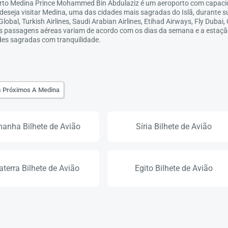
porto Medina Prince Mohammed Bin Abdulaziz é um aeroporto com capacid
 deseja visitar Medina, uma das cidades mais sagradas do Islã, durante s
obal, Turkish Airlines, Saudi Arabian Airlines, Etihad Airways, Fly Dubai,
das passagens aéreas variam de acordo com os dias da semana e a estaç
des sagradas com tranquilidade.
s Próximos A Medina
anha Bilhete de Avião
Síria Bilhete de Avião
aterra Bilhete de Avião
Egito Bilhete de Avião