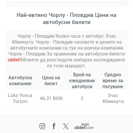
Най-евтино Чорлу - Пловдив Цени на
автобусни билети
Чорлу - Пловдив Колко часа с автобус: 5час
40минута. Чорлу - Пловдив часовете и цените на
автобусните компании са тук на всички компании
Чорлу - Пловдив За сравнение на автобусни билети
obilet
!Можете да разгледате набързо експедициите
по този маршрут.
Брой на
Средно
Автобусна
Цена на
ежедневни
време за
компания
билет
автобуси
пътуване
Lüks Yonca
5час
46,31 BGN
2
Turizm
40минута