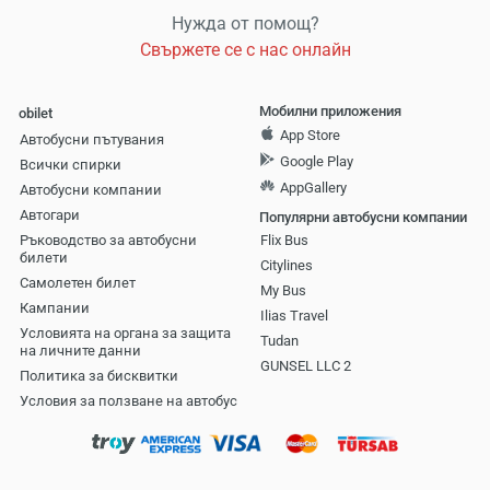
Нужда от помощ?
Свържете се с нас онлайн
Мобилни приложения
obilet
App Store
Автобусни пътувания
Google Play
Всички спирки
AppGallery
Автобусни компании
Aвтогари
Популярни автобусни компании
Ръководство за автобусни
Flix Bus
билети
Citylines
Самолетен билет
My Bus
Кампании
Ilias Travel
Условията на органа за защита
Tudan
на личните данни
GUNSEL LLC 2
Политика за бисквитки
Условия за ползване на автобус