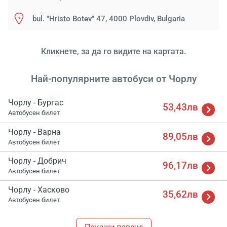
bul. "Hristo Botev" 47, 4000 Plovdiv, Bulgaria
Кликнете, за да го видите на картата.
Най-популярните автобуси от Чорлу
Чорлу - Бургас
53,43лв
Автобусен билет
Чорлу - Варна
89,05лв
Автобусен билет
Чорлу - Добрич
96,17лв
Автобусен билет
Зареж
Чорлу - Хасково
35,62лв
Мо
Автобусен билет
Изч