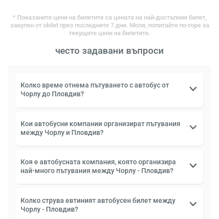
* Показаните цени на билетите са цената на най-достъпния билет,
закупен от obilet през последните 7 дни. Моля, попитайте по-горе за
текущите цени на билетите.
често задавани въпроси
Колко време отнема пътуването с автобус от
Чорлу до Пловдив?
Кои автобусни компании организират пътувания
между Чорлу и Пловдив?
Коя е автобусната компания, която организира
най-много пътувания между Чорлу - Пловдив?
Колко струва евтиният автобусен билет между
Чорлу - Пловдив?