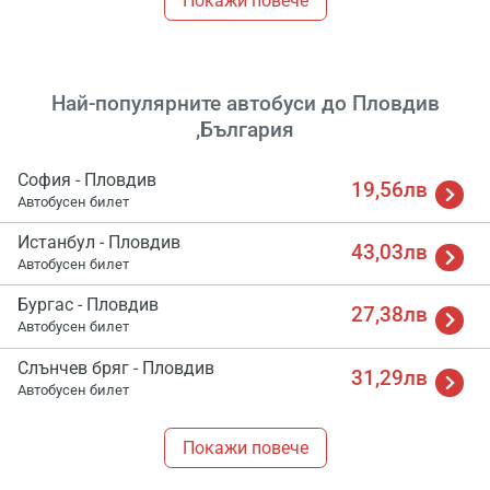
Покажи повече
Най-популярните автобуси до Пловдив
,България
София - Пловдив
19,56лв
Автобусен билет
Истанбул - Пловдив
43,03лв
Автобусен билет
Бургас - Пловдив
27,38лв
Автобусен билет
Слънчев бряг - Пловдив
31,29лв
Автобусен билет
Покажи повече