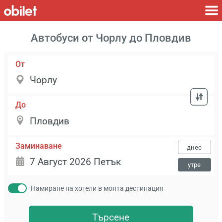
Автобуси от Чорлу до Пловдив
От
До
Заминаване
днес
утре
Намиране на хотели в моята дестинация
Търсене