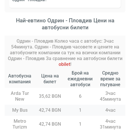
Най-евтино Одрин - Пловдив Цени на
автобусни билети
Одрин - Пловдив Колко часа с автобус: 3час
54минута. Одрин - Пловдив часовете и цените на
автобусните компании са тук на всички компании
Одрин - Пловдив За сравнение на автобусни билети
obilet
!
Брой на
Средно
Автобусна
Цена на
ежедневни
време за
компания
билет
автобуси
пътуване
Arda Tur
3час
35,62 BGN
6
New
45минута
My Bus
42,74 BGN
1
4час
Metro
4час
42,74 BGN
1
Turizm
31минута