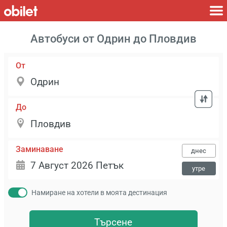
Автобуси от Одрин до Пловдив
От
До
Заминаване
днес
утре
Намиране на хотели в моята дестинация
Търсене