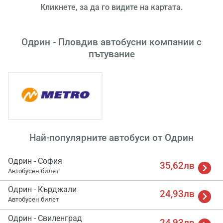
Кликнете, за да го видите на картата.
Одрин - Пловдив автобусни компании с
пътувание
Зареж
Мо
Изч
Най-популярните автобуси от Одрин
Одрин - София
35,62лв
Автобусен билет
Одрин - Кърджали
24,93лв
Автобусен билет
Одрин - Свиленград
24,93лв