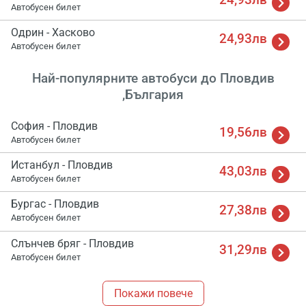
Автобусен билет
Одрин - Хасково
24,93лв
Автобусен билет
Най-популярните автобуси до Пловдив
,България
София - Пловдив
19,56лв
Автобусен билет
Истанбул - Пловдив
43,03лв
Автобусен билет
Бургас - Пловдив
27,38лв
Автобусен билет
Слънчев бряг - Пловдив
31,29лв
Автобусен билет
Покажи повече