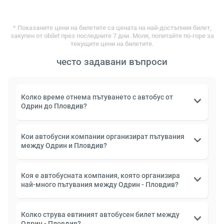
* Показаните цени на билетите са цената на най-достъпния билет,
закупен от obilet през последните 7 дни. Моля, попитайте по-горе за
текущите цени на билетите.
често задавани въпроси
Колко време отнема пътуването с автобус от
Одрин до Пловдив?
Кои автобусни компании организират пътувания
между Одрин и Пловдив?
Коя е автобусната компания, която организира
най-много пътувания между Одрин - Пловдив?
Колко струва евтиният автобусен билет между
Одрин - Пловдив?