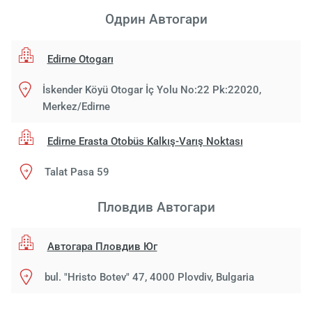
Одрин Aвтогари
Edirne Otogarı
İskender Köyü Otogar İç Yolu No:22 Pk:22020,
Merkez/Edirne
Edirne Erasta Otobüs Kalkış-Varış Noktası
Talat Pasa 59
Пловдив Aвтогари
Автогара Пловдив Юг
bul. "Hristo Botev" 47, 4000 Plovdiv, Bulgaria