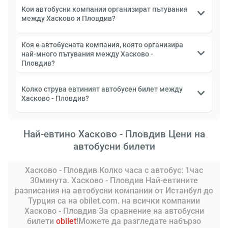
Кои автобусни компании организират пътувания
между Хасково и Пловдив?
Коя е автобусната компания, която организира
най-много пътувания между Хасково -
Пловдив?
Колко струва евтиният автобусен билет между
Хасково - Пловдив?
Най-евтино Хасково - Пловдив Цени на
автобусни билети
Хасково - Пловдив Колко часа с автобус: 1час
30минута. Хасково - Пловдив Най-евтините
разписания на автобусни компании от Истанбул до
Турция са на obilet.com. на всички компании
Хасково - Пловдив За сравнение на автобусни
билети
obilet
!Можете да разгледате набързо