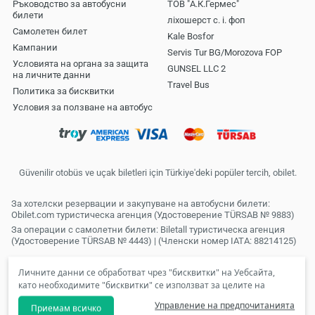
Ръководство за автобусни
ТОВ "А.К.Гермес"
билети
ліхошерст с. і. фоп
Самолетен билет
Kale Bosfor
Кампании
Servis Tur BG/Morozova FOP
Условията на органа за защита
GUNSEL LLC 2
на личните данни
Travel Bus
Политика за бисквитки
Условия за ползване на автобус
Güvenilir otobüs ve uçak biletleri için Türkiye'deki popüler tercih, obilet.
За хотелски резервации и закупуване на автобусни билети:
Obilet.com туристическа агенция (Удостоверение TÜRSAB № 9883)
За операции с самолетни билети: Biletall туристическа агенция
(Удостоверение TÜRSAB № 4443) | (Членски номер IATA: 88214125)
Личните данни се обработват чрез "бисквитки" на Уебсайта,
като необходимите "бисквитки" се използват за целите на
предоставянето на услуги на информационното общество. В
Управление на предпочитанията
Приемам всичко
съответствие с Вашите предпочитания няма да можем да Ви