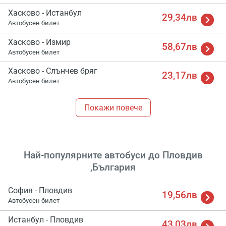
Хасково - Истанбул
29,34лв
Автобусен билет
Хасково - Измир
58,67лв
Автобусен билет
Хасково - Слънчев бряг
23,17лв
Автобусен билет
Покажи повече
Зареж
Мо
Изч
Най-популярните автобуси до Пловдив
,България
София - Пловдив
19,56лв
Автобусен билет
Истанбул - Пловдив
43,03лв