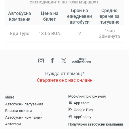
експедициите по този маршрут.
Брой на
Средно
Автобусна
Цена на
ежедневни
време за
компания
билет
автобуси
пътуване
1час
Еди Турс
13,05 BGN
2
30минута
Нужда от помощ?
Свържете се с нас онлайн
Мобилни приложения
obilet
App Store
Автобусни пътувания
Google Play
Всички спирки
AppGallery
Автобусни компании
Aвтогари
Популярни автобусни компании