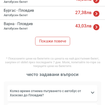
Автобусен билет
Бургас - Пловдив
27,38лв
Автобусен билет
Варна - Пловдив
43,03лв
Автобусен билет
Покажи повече
* Показаните цени на билетите са цената на най-достъпния билет,
закупен от obilet през последните 7 дни. Моля, попитайте по-горе за
текущите цени на билетите.
често задавани въпроси
Колко време отнема пътуването с автобус от
Хасково до Пловдив?