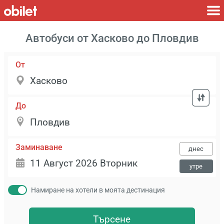
Автобуси от Хасково до Пловдив
От
До
Заминаване
днес
утре
Намиране на хотели в моята дестинация
Търсене