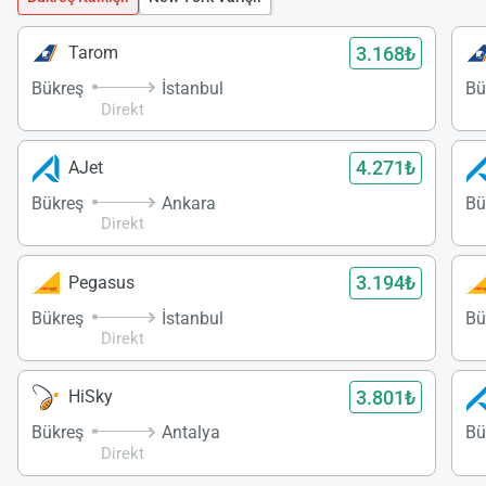
3.168₺
Tarom
Bükreş
İstanbul
Bü
Direkt
4.271₺
AJet
Bükreş
Ankara
Bü
Direkt
3.194₺
Pegasus
Bükreş
İstanbul
Bü
Direkt
3.801₺
HiSky
Bükreş
Antalya
Bü
Direkt