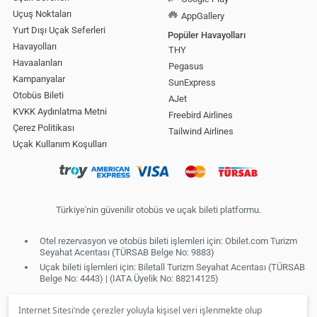
Uçuş Noktaları
AppGallery
Yurt Dışı Uçak Seferleri
Popüler Havayolları
Havayolları
THY
Havaalanları
Pegasus
Kampanyalar
SunExpress
Otobüs Bileti
AJet
KVKK Aydınlatma Metni
Freebird Airlines
Çerez Politikası
Tailwind Airlines
Uçak Kullanım Koşulları
Türkiye'nin güvenilir otobüs ve uçak bileti platformu.
Otel rezervasyon ve otobüs bileti işlemleri için: Obilet.com Turizm
Seyahat Acentası (TÜRSAB Belge No: 9883)
Uçak bileti işlemleri için: Biletall Turizm Seyahat Acentası (TÜRSAB
Belge No: 4443) | (IATA Üyelik No: 88214125)
İnternet Sitesi’nde çerezler yoluyla kişisel veri işlenmekte olup