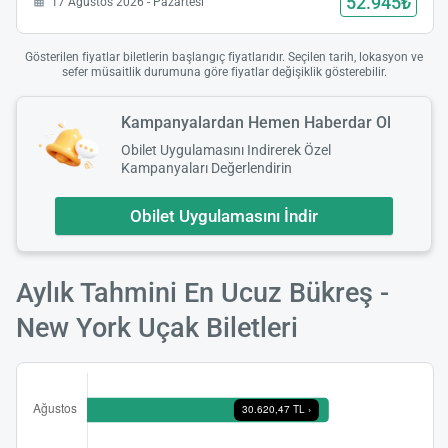
52.945₺
17 Ağustos 2026 - Pazartesi
Gösterilen fiyatlar biletlerin başlangıç fiyatlarıdır. Seçilen tarih, lokasyon ve
Yükle
sefer müsaitlik durumuna göre fiyatlar değişiklik gösterebilir.
lüt
bekl
Kampanyalardan Hemen Haberdar Ol
Obilet Uygulamasını Indirerek Özel
Kampanyaları Değerlendirin
Obilet Uygulamasını İndir
Aylık Tahmini En Ucuz Bükreş -
New York Uçak Biletleri