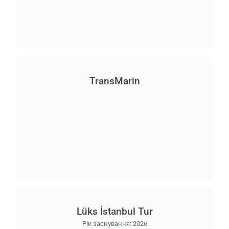
Завант
будь 
зачек
TransMarin
Lüks İstanbul Tur
Рік заснування:
2026