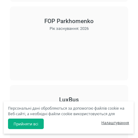
FOP Parkhomenko
Рік заснування:
2026
LuxBus
Рік заснування:
2023
Персональні дані обробляються за допомогою файлів cookie на
Веб-сайті, а необхідні файли cookie використовуються для
надання послуг інформаційного суспільства. Відповідно до
Налаштування
Прийняти всі
ваших уподобань ми не зможемо зробити вам доступними
персоналізовані файли cookie та спеціальні кампанії, якщо ви
натиснете опцію
відхилення
. Перегляньте наш