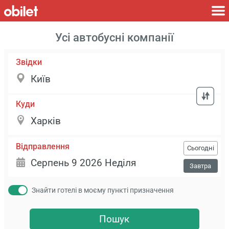
Усі автобусні компанії
Звідки
Куди
Відправлення
Сьогодні
Завтра
Знайти готелі в моєму пункті призначення
Пошук