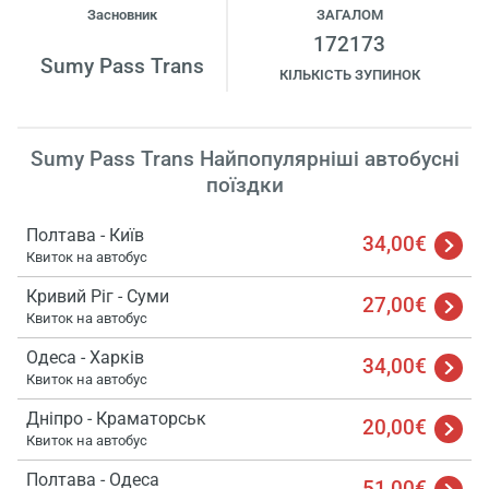
Засновник
ЗАГАЛОМ
172173
Sumy Pass Trans
КІЛЬКІСТЬ ЗУПИНОК
Sumy Pass Trans Найпопулярніші автобусні
поїздки
Полтава - Київ
34,00€
Квиток на автобус
Кривий Ріг - Суми
27,00€
Квиток на автобус
Одеса - Харків
34,00€
Квиток на автобус
Дніпро - Краматорськ
20,00€
Квиток на автобус
Полтава - Одеса
51,00€