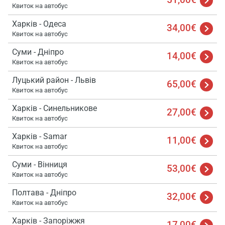
Квиток на автобус
Харків - Одеса
34,00€
Квиток на автобус
Суми - Дніпро
14,00€
Квиток на автобус
Завант
будь 
Луцький район - Львів
65,00€
зачек
Квиток на автобус
Харків - Синельникове
27,00€
Квиток на автобус
Харків - Samar
11,00€
Квиток на автобус
Суми - Вінниця
53,00€
Квиток на автобус
Полтава - Дніпро
32,00€
Квиток на автобус
Харків - Запоріжжя
17,00€