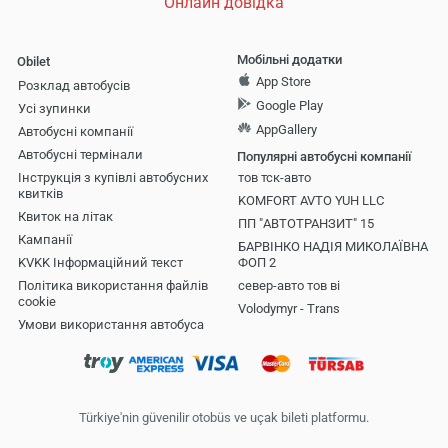
Онлайн довідка
Мобільні додатки
Obilet
App Store
Розклад автобусів
Google Play
Усі зупинки
AppGallery
Автобусні компанії
Aвтобусні термінали
Популярні автобусні компанії
Інструкція з купівлі автобусних
тов тск-авто
квитків
KOMFORT AVTO YUH LLC
Квиток на літак
ПП "АВТОТРАНЗИТ" 15
Кампанії
БАРВІНКО НАДІЯ МИКОЛАЇВНА
KVKK Інформаційний текст
ФОП 2
Політика використання файлів
север-авто тов ві
cookie
Volodymyr - Trans
Умови використання автобуса
Türkiye'nin güvenilir otobüs ve uçak bileti platformu.