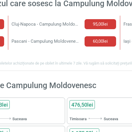
uzul care sosesc la Campulung Moldo
Cluj-Napoca - Campulung Moldovenesc Bilet de autobuz
95,00lei
Pascani - Campulung Moldovenesc Bilet de autobuz
60,00lei
biletelor achiziționate de pe obilet în ultimele 7 zile. Vă rugăm să solicitați prețur
ătre Campulung Moldovenesc
3lei
476,50lei
Suceava
Timisoara
Suceava