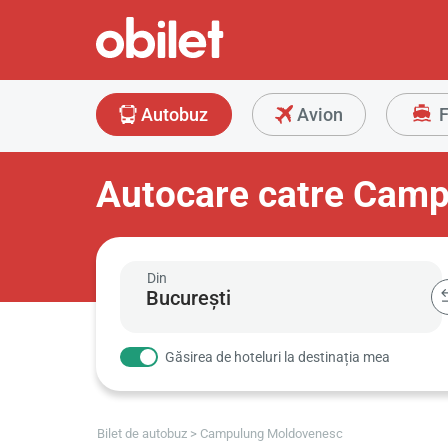
Autobuz
Avion
F
Autocare catre Cam
Din
Găsirea de hoteluri la destinația mea
Bilet de autobuz
Campulung Moldovenesc