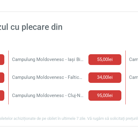
ul cu plecare din
Campulung Moldovenesc - Iași Bilet de autobuz
55,00lei
Campulung Moldovenesc - Falticeni Bilet de autobuz
34,00lei
Campulung Moldovenesc - Cluj-Napoca Bilet de autobuz
95,00lei
biletelor achiziționate de pe obilet în ultimele 7 zile. Vă rugăm să solicitați prețur