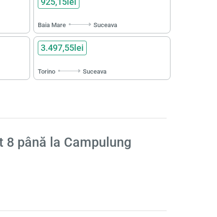
925,15lei
Baia Mare
Suceava
3.497,55lei
Torino
Suceava
lt
8
până la Campulung