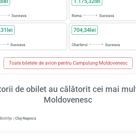
3lei
1.175,32lei
Suceava
Roma
Suceava
,31lei
704,34lei
Suceava
Charleroi
Suceava
Toate biletele de avion pentru Campulung Moldovenesc
torii de obilet au călătorit cei mai mu
Moldovenesc
Bistrița
Cluj-Napoca