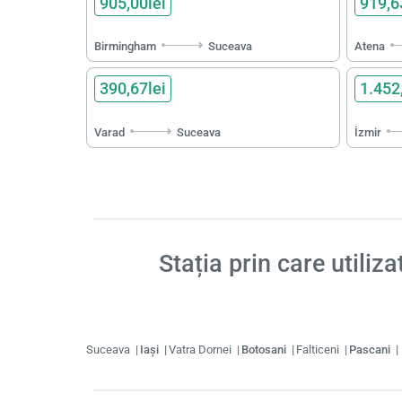
905,00lei
919,6
Birmingham
Suceava
Atena
390,67lei
1.452
Varad
Suceava
İzmir
Stația prin care utiliza
Suceava
Iași
Vatra Dornei
Botosani
Falticeni
Pascani