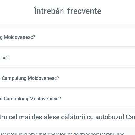
Întrebări frecvente
ung Moldovenesc?
esc?
tre Campulung Moldovenesc?
tre Campulung Moldovenesc?
entru cel mai des alese călătorii cu autobuzul
atoriile ?i pre?urile operatorilor de transport Campulung