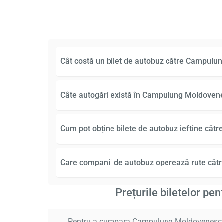
Cât costă un bilet de autobuz către Campul
Câte autogări există în Campulung Moldoven
Cum pot obține bilete de autobuz ieftine că
Care companii de autobuz operează rute că
Prețurile biletelor p
Pentru a cumpara Campulung Moldovenesc Cal