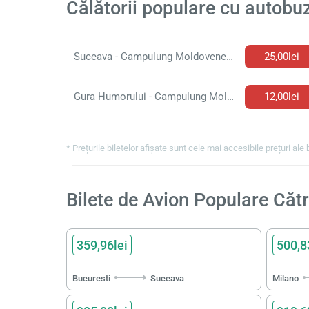
Călătorii populare cu autob
Suceava - Campulung Moldovenesc Bilet de autobuz
25,00lei
Gura Humorului - Campulung Moldovenesc Bilet de autobuz
12,00lei
* Prețurile biletelor afișate sunt cele mai accesibile prețuri ale 
Bilete de Avion Populare C
359,96lei
500,8
Bucuresti
Suceava
Milano