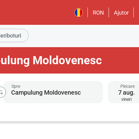
RON
Ajutor
eriboturi
pulung Moldovenesc
Spre
Plecare
7
aug.
vineri