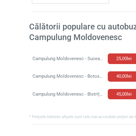
Călătorii populare cu autobuz
Campulung Moldovenesc
Campulung Moldovenesc - Suceava Bilet de autobuz
25,00lei
Campulung Moldovenesc - Botosani Bilet de autobuz
40,00lei
Campulung Moldovenesc - Bistrița Bilet de autobuz
45,00lei
* Prețurile biletelor afișate sunt cele mai accesibile prețuri ale 