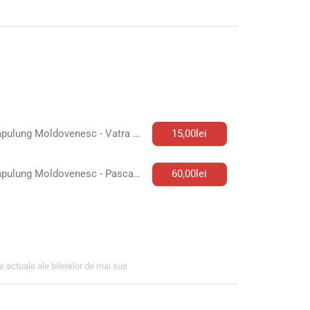
Campulung Moldovenesc - Vatra Dornei Bilet de autobuz
15,00lei
Campulung Moldovenesc - Pascani Bilet de autobuz
60,00lei
ile actuale ale biletelor de mai sus