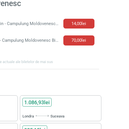
venesc
Frasin - Campulung Moldovenesc Bilet de autobuz
14,00lei
Iași - Campulung Moldovenesc Bilet de autobuz
70,00lei
ile actuale ale biletelor de mai sus
1.086,93lei
Londra
Suceava