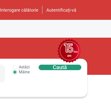
Interogare călătorie
Autentificați-vă
Caută
Astăzi
Mâine