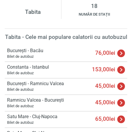
18
Tabita
NUMĂR DE STAȚII
Tabita - Cele mai populare calatorii cu autobuzul
București - Bacău
76,00lei
Bilet de autobuz
Constanta - Istanbul
153,00lei
Bilet de autobuz
București - Ramnicu Valcea
45,00lei
Bilet de autobuz
Ramnicu Valcea - București
45,00lei
Bilet de autobuz
Satu Mare - Cluj-Napoca
65,00lei
Bilet de autobuz