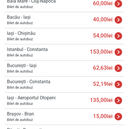
Baia Mare - Cluj-Napoca
60,00lei
Bilet de autobuz
Bacău - Iași
40,00lei
Bilet de autobuz
Iași - Chișinău
54,00lei
Bilet de autobuz
Istanbul - Constanta
153,00lei
Bilet de autobuz
București - Iași
62,63lei
Încă
Bilet de autobuz
va r
astept
București - Constanta
52,19lei
Bilet de autobuz
Iași - Aeroportul Otopeni
135,00lei
Bilet de autobuz
Braşov - Bran
15,00lei
Bilet de autobuz