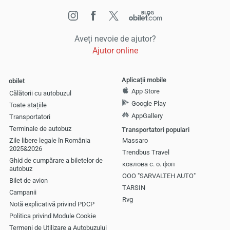
Aveți nevoie de ajutor?
Ajutor online
Aplicații mobile
obilet
App Store
Călătorii cu autobuzul
Google Play
Toate stațiile
AppGallery
Transportatori
Terminale de autobuz
Transportatori populari
Zile libere legale în România
Massaro
2025&2026
Trendbus Travel
Ghid de cumpărare a biletelor de
козлова с. о. фоп
autobuz
OOO "SARVALTEH AUTO"
Bilet de avion
TARSIN
Campanii
Rvg
Notă explicativă privind PDCP
Politica privind Module Cookie
Termeni de Utilizare a Autobuzului