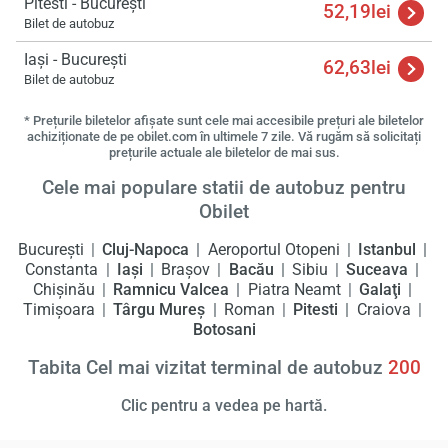
Pitesti - București
52,19lei
Bilet de autobuz
Iași - București
62,63lei
Bilet de autobuz
* Prețurile biletelor afișate sunt cele mai accesibile prețuri ale biletelor
achiziționate de pe obilet.com în ultimele 7 zile. Vă rugăm să solicitați
prețurile actuale ale biletelor de mai sus.
Cele mai populare statii de autobuz pentru
Obilet
București
Cluj-Napoca
Aeroportul Otopeni
Istanbul
Constanta
Iași
Braşov
Bacău
Sibiu
Suceava
Chișinău
Ramnicu Valcea
Piatra Neamt
Galaţi
Timişoara
Târgu Mureş
Roman
Pitesti
Craiova
Botosani
Tabita Cel mai vizitat terminal de autobuz
200
Clic pentru a vedea pe hartă.