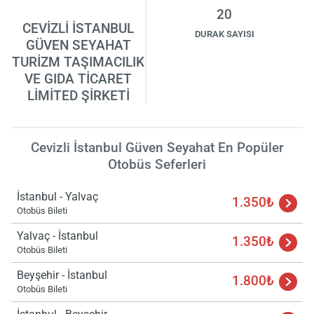
20
CEVİZLİ İSTANBUL
DURAK SAYISI
GÜVEN SEYAHAT
TURİZM TAŞIMACILIK
VE GIDA TİCARET
LİMİTED ŞİRKETİ
Cevizli İstanbul Güven Seyahat En Popüler
Otobüs Seferleri
İstanbul - Yalvaç
1.350₺
Otobüs Bileti
Yalvaç - İstanbul
1.350₺
Otobüs Bileti
Beyşehir - İstanbul
Yükle
1.800₺
lüt
Otobüs Bileti
bekl