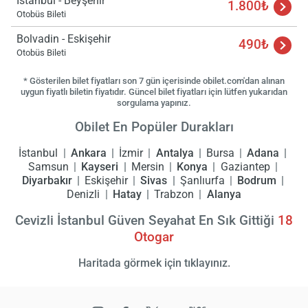
İstanbul - Beyşehir
1.800₺
Otobüs Bileti
Bolvadin - Eskişehir
490₺
Otobüs Bileti
* Gösterilen bilet fiyatları son 7 gün içerisinde obilet.com'dan alınan
uygun fiyatlı biletin fiyatıdır. Güncel bilet fiyatları için lütfen yukarıdan
sorgulama yapınız.
Obilet En Popüler Durakları
İstanbul
Ankara
İzmir
Antalya
Bursa
Adana
Samsun
Kayseri
Mersin
Konya
Gaziantep
Diyarbakır
Eskişehir
Sivas
Şanlıurfa
Bodrum
Denizli
Hatay
Trabzon
Alanya
Cevizli İstanbul Güven Seyahat En Sık Gittiği
18
Otogar
Haritada görmek için tıklayınız.