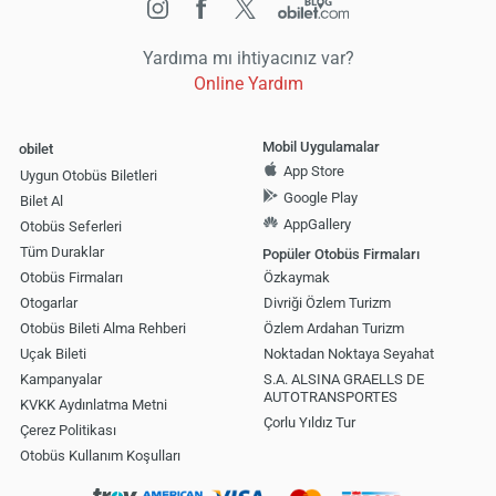
Yardıma mı ihtiyacınız var?
Online Yardım
Mobil Uygulamalar
obilet
App Store
Uygun Otobüs Biletleri
Google Play
Bilet Al
AppGallery
Otobüs Seferleri
Tüm Duraklar
Popüler Otobüs Firmaları
Otobüs Firmaları
Özkaymak
Otogarlar
Divriği Özlem Turizm
Otobüs Bileti Alma Rehberi
Özlem Ardahan Turizm
Uçak Bileti
Noktadan Noktaya Seyahat
Kampanyalar
S.A. ALSINA GRAELLS DE
AUTOTRANSPORTES
KVKK Aydınlatma Metni
Çorlu Yıldız Tur
Çerez Politikası
Otobüs Kullanım Koşulları