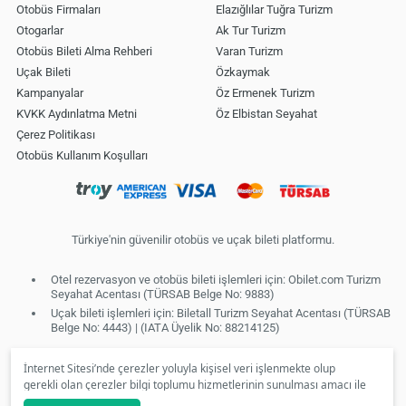
Otobüs Firmaları
Elazığlılar Tuğra Turizm
Otogarlar
Ak Tur Turizm
Otobüs Bileti Alma Rehberi
Varan Turizm
Uçak Bileti
Özkaymak
Kampanyalar
Öz Ermenek Turizm
KVKK Aydınlatma Metni
Öz Elbistan Seyahat
Çerez Politikası
Otobüs Kullanım Koşulları
Türkiye'nin güvenilir otobüs ve uçak bileti platformu.
Otel rezervasyon ve otobüs bileti işlemleri için: Obilet.com Turizm
Seyahat Acentası (TÜRSAB Belge No: 9883)
Uçak bileti işlemleri için: Biletall Turizm Seyahat Acentası (TÜRSAB
Belge No: 4443) | (IATA Üyelik No: 88214125)
İnternet Sitesi’nde çerezler yoluyla kişisel veri işlenmekte olup
gerekli olan çerezler bilgi toplumu hizmetlerinin sunulması amacı ile
kullanılmaktadır. Tercihleriniz doğrultusunda size özel