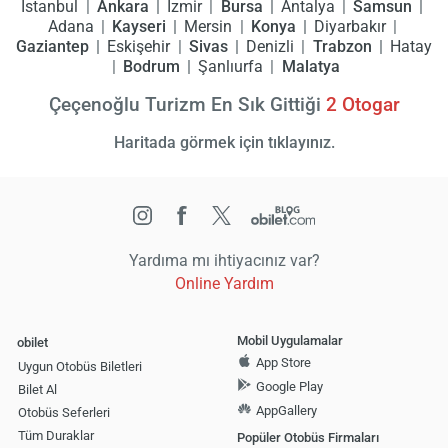
İstanbul
Ankara
İzmir
Bursa
Antalya
Samsun
Adana
Kayseri
Mersin
Konya
Diyarbakır
Gaziantep
Eskişehir
Sivas
Denizli
Trabzon
Hatay
Bodrum
Şanlıurfa
Malatya
Çeçenoğlu Turizm En Sık Gittiği
2
Otogar
Haritada görmek için tıklayınız.
Yardıma mı ihtiyacınız var?
Online Yardım
Mobil Uygulamalar
obilet
App Store
Uygun Otobüs Biletleri
Google Play
Bilet Al
AppGallery
Otobüs Seferleri
Tüm Duraklar
Popüler Otobüs Firmaları