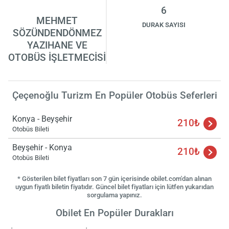
6
MEHMET
DURAK SAYISI
SÖZÜNDENDÖNMEZ
YAZIHANE VE
OTOBÜS İŞLETMECİSİ
Çeçenoğlu Turizm En Popüler Otobüs Seferleri
Konya - Beyşehir
210₺
Otobüs Bileti
Yükle
Beyşehir - Konya
lüt
210₺
bekl
Otobüs Bileti
* Gösterilen bilet fiyatları son 7 gün içerisinde obilet.com'dan alınan
uygun fiyatlı biletin fiyatıdır. Güncel bilet fiyatları için lütfen yukarıdan
sorgulama yapınız.
Obilet En Popüler Durakları