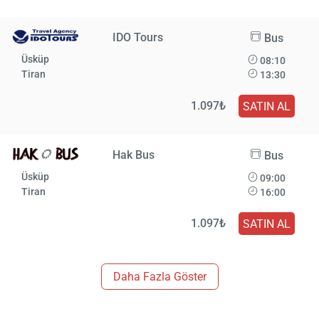
IDO Tours
Bus
Üsküp
08:10
Tiran
13:30
1.097₺
SATIN AL
Hak Bus
Bus
Üsküp
09:00
Tiran
16:00
1.097₺
SATIN AL
Daha Fazla Göster