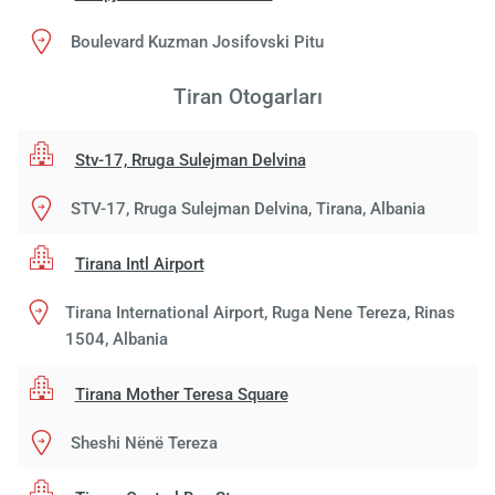
Boulevard Kuzman Josifovski Pitu
Tiran Otogarları
Stv-17, Rruga Sulejman Delvina
STV-17, Rruga Sulejman Delvina, Tirana, Albania
Tirana Intl Airport
Tirana International Airport, Ruga Nene Tereza, Rinas
1504, Albania
Tirana Mother Teresa Square
Yükle
lüt
bekl
Sheshi Nënë Tereza