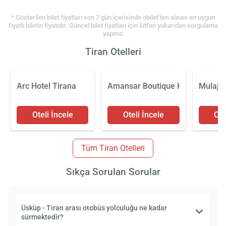
* Gösterilen bilet fiyatları son 7 gün içerisinde obilet’ten alınan en uygun
fiyatlı biletin fiyatıdır. Güncel bilet fiyatları için lütfen yukarıdan sorgulama
yapınız
Tiran Otelleri
Arc Hotel Tirana
Amansar Boutique Hotel
Mulaj H
Oteli İncele
Oteli İncele
Ote
Tüm Tiran Otelleri
Sıkça Sorulan Sorular
Üsküp - Tiran arası otobüs yolculuğu ne kadar
sürmektedir?