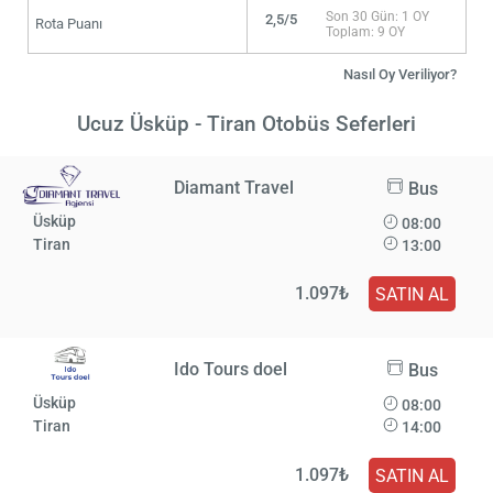
Son 30 Gün: 1 OY
2,5/5
Rota Puanı
Toplam: 9 OY
Nasıl Oy Veriliyor?
Ucuz Üsküp - Tiran Otobüs Seferleri
Diamant Travel
Bus
Üsküp
08:00
Tiran
13:00
1.097₺
SATIN AL
Ido Tours doel
Bus
Üsküp
08:00
Tiran
14:00
1.097₺
SATIN AL