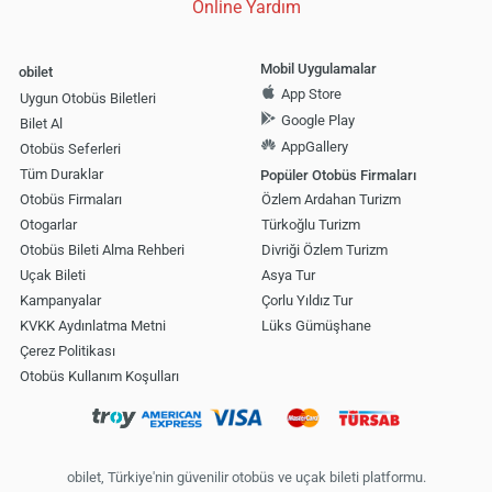
Online Yardım
Mobil Uygulamalar
obilet
App Store
Uygun Otobüs Biletleri
Google Play
Bilet Al
AppGallery
Otobüs Seferleri
Tüm Duraklar
Popüler Otobüs Firmaları
Otobüs Firmaları
Özlem Ardahan Turizm
Otogarlar
Türkoğlu Turizm
Otobüs Bileti Alma Rehberi
Divriği Özlem Turizm
Uçak Bileti
Asya Tur
Kampanyalar
Çorlu Yıldız Tur
KVKK Aydınlatma Metni
Lüks Gümüşhane
Çerez Politikası
Otobüs Kullanım Koşulları
obilet, Türkiye'nin güvenilir otobüs ve uçak bileti platformu.