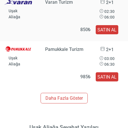
Varan Turizm
2+1
Uşak
02:30
Aliağa
06:00
850₺
SATIN AL
Pamukkale Turizm
2+1
Uşak
03:00
Aliağa
06:30
985₺
SATIN AL
Daha Fazla Göster
Uşak Aliağa Seyahat Yazıları