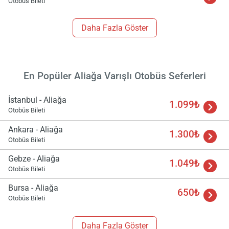
Otobüs Bileti
Daha Fazla Göster
En Popüler Aliağa Varışlı Otobüs Seferleri
İstanbul - Aliağa
1.099₺
Otobüs Bileti
Ankara - Aliağa
1.300₺
Otobüs Bileti
Gebze - Aliağa
1.049₺
Otobüs Bileti
Bursa - Aliağa
650₺
Otobüs Bileti
Daha Fazla Göster