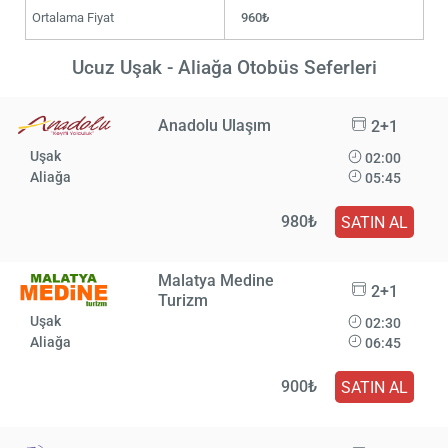
Ortalama Fiyat
960₺
Ucuz Uşak - Aliağa Otobüs Seferleri
Anadolu Ulaşım
2+1
Uşak
02:00
Aliağa
05:45
980₺
SATIN AL
Malatya Medine
2+1
Turizm
Uşak
02:30
Aliağa
06:45
900₺
SATIN AL