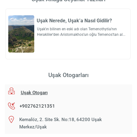
Uşak Nerede, Uşak’a Nasıl Gidilir?
Uşak’ın bilinen en eski adı olan Temenothytia’nın
Herakliler’den Aristomakhos’un oğlu Temenos’tan al
Uşak Otogarları
Uşak Otogarı
+902762121351
Kemalöz, 2. Site Sk. No:18, 64200 Uşak
Merkez/Uşak