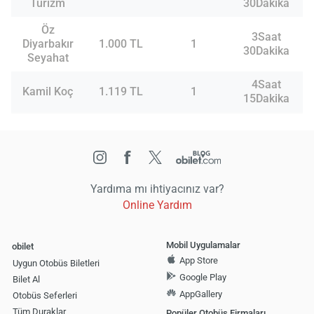
Turizm
30Dakika
Öz
3Saat
Diyarbakır
1.000 TL
1
30Dakika
Seyahat
4Saat
Kamil Koç
1.119 TL
1
15Dakika
Yardıma mı ihtiyacınız var?
Online Yardım
Mobil Uygulamalar
obilet
App Store
Uygun Otobüs Biletleri
Google Play
Bilet Al
AppGallery
Otobüs Seferleri
Tüm Duraklar
Popüler Otobüs Firmaları