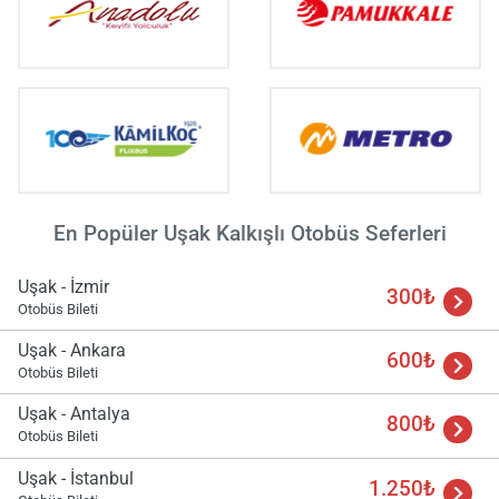
En Popüler Uşak Kalkışlı Otobüs Seferleri
Uşak - İzmir
300₺
Yükle
Otobüs Bileti
lüt
bekl
Uşak - Ankara
600₺
Otobüs Bileti
Uşak - Antalya
800₺
Otobüs Bileti
Uşak - İstanbul
1.250₺