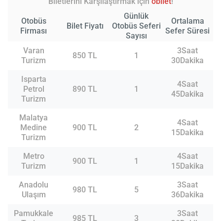
Biletlerini Karşılaştırmak için
obilet
!
Günlük
Otobüs
Ortalama
Bilet Fiyatı
Otobüs Seferi
Firması
Sefer Süresi
Sayısı
Varan
3Saat
850 TL
1
Turizm
30Dakika
Isparta
4Saat
Petrol
890 TL
1
45Dakika
Turizm
Malatya
4Saat
Medine
900 TL
2
15Dakika
Turizm
Metro
4Saat
900 TL
1
Turizm
15Dakika
Anadolu
3Saat
980 TL
5
Ulaşım
36Dakika
Pamukkale
3Saat
985 TL
3