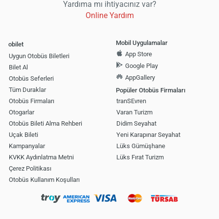
Yardıma mı ihtiyacınız var?
Online Yardım
Mobil Uygulamalar
obilet
App Store
Uygun Otobüs Biletleri
Google Play
Bilet Al
AppGallery
Otobüs Seferleri
Tüm Duraklar
Popüler Otobüs Firmaları
Otobüs Firmaları
tranSEvren
Otogarlar
Varan Turizm
Otobüs Bileti Alma Rehberi
Didim Seyahat
Uçak Bileti
Yeni Karapınar Seyahat
Kampanyalar
Lüks Gümüşhane
KVKK Aydınlatma Metni
Lüks Fırat Turizm
Çerez Politikası
Otobüs Kullanım Koşulları