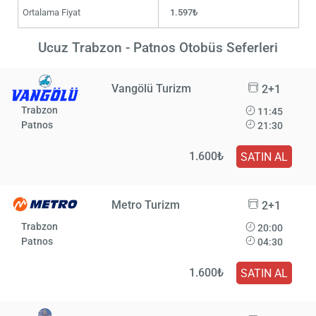
Ortalama Fiyat
1.597₺
Ucuz Trabzon - Patnos Otobüs Seferleri
Vangölü Turizm
2+1
Trabzon
11:45
Patnos
21:30
1.600₺
SATIN AL
Metro Turizm
2+1
Trabzon
20:00
Patnos
04:30
1.600₺
SATIN AL