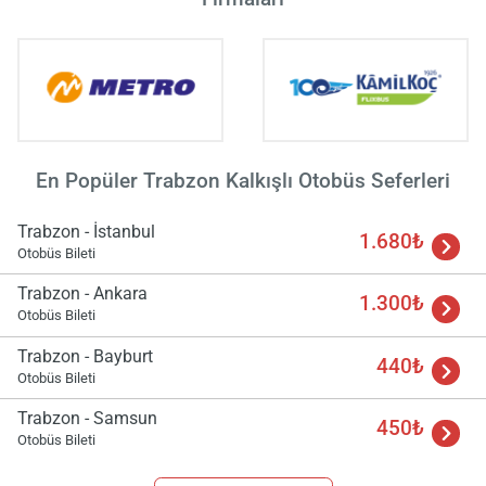
Yükle
En Popüler Trabzon Kalkışlı Otobüs Seferleri
lüt
bekl
Trabzon - İstanbul
1.680₺
Otobüs Bileti
Trabzon - Ankara
1.300₺
Otobüs Bileti
Trabzon - Bayburt
440₺
Otobüs Bileti
Trabzon - Samsun
450₺
Otobüs Bileti