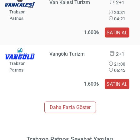
Van Kalesi Turizm
2+1
Trabzon
20:31
Patnos
04:21
1.600₺
SATIN AL
Vangölü Turizm
2+1
Trabzon
21:00
Patnos
06:45
1.600₺
SATIN AL
Daha Fazla Göster
Trabzon Patnos Seyahat Yazıları