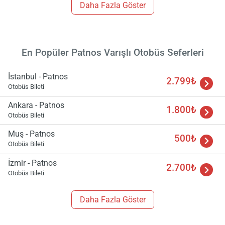
Daha Fazla Göster
En Popüler Patnos Varışlı Otobüs Seferleri
İstanbul - Patnos
2.799₺
Otobüs Bileti
Ankara - Patnos
1.800₺
Otobüs Bileti
Muş - Patnos
500₺
Otobüs Bileti
İzmir - Patnos
2.700₺
Otobüs Bileti
Daha Fazla Göster