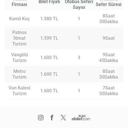
Bilet Fiyatı
Otobüs Seferi
Firması
Sefer Süresi
Sayısı
8Saat
Kamil Koç
1.580 TL
1
30Dakika
Patnos
İtimat
1.599 TL
1
9Saat
Turizm
Vangölü
9Saat
1.600 TL
3
Turizm
45Dakika
Metro
8Saat
1.600 TL
1
Turizm
30Dakika
Van Kalesi
7Saat
1.600 TL
1
Turizm
50Dakika