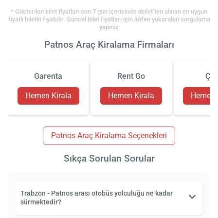
* Gösterilen bilet fiyatları son 7 gün içerisinde obilet’ten alınan en uygun
fiyatlı biletin fiyatıdır. Güncel bilet fiyatları için lütfen yukarıdan sorgulama
yapınız
Patnos Araç Kiralama Firmaları
Garenta
Rent Go
Çiz
Hemen Kirala
Hemen Kirala
Hemen K
Patnos Araç Kiralama Seçenekleri
Sıkça Sorulan Sorular
Trabzon - Patnos arası otobüs yolculuğu ne kadar
sürmektedir?