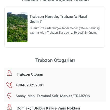
Trabzon Nerede, Trabzon’a Nasıl
Gidilir?
Günümüze kadar birçok farklı medeniyete ev sahipliği
yapmış olan Trabzon, Karadeniz Bölgesi’nin önem
Trabzon Otogarları
Trabzon Otogarı
+904623252081
Sanayi Mah. Terminal Sok. Merkez/TRABZON
Çömlekçi Otobüs Kalkış-Varış Noktası