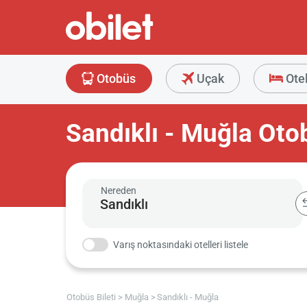
Otobüs
Uçak
Ote
Sandıklı - Muğla Otob
Nereden
Varış noktasındaki otelleri listele
Otobüs Bileti
Muğla
Sandıklı - Muğla