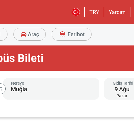
TRY
Yardım
l
Araç
Feribot
üs Bileti
Nereye
Gidiş Tarihi
9
Ağu
Pazar