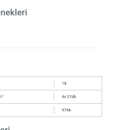
nekleri
18
t?
4s 37dk
976₺
eri