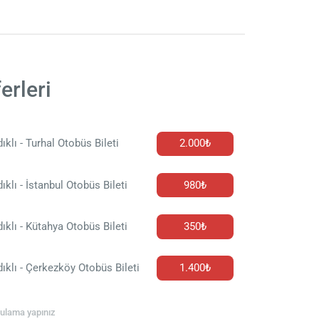
erleri
ıklı - Turhal Otobüs Bileti
2.000₺
ıklı - İstanbul Otobüs Bileti
980₺
ıklı - Kütahya Otobüs Bileti
350₺
ıklı - Çerkezköy Otobüs Bileti
1.400₺
rgulama yapınız