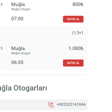
Muğla
800₺
Muğla Otogarı
07:00
SATIN AL
2+1
Muğla
1.080₺
Muğla Otogarı
06:55
SATIN AL
ğla Otogarları
+902522141846