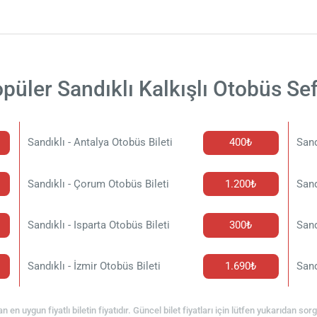
püler Sandıklı Kalkışlı Otobüs Sef
Sandıklı - Antalya Otobüs Bileti
400₺
Sand
Sandıklı - Çorum Otobüs Bileti
1.200₺
Sand
Sandıklı - Isparta Otobüs Bileti
300₺
Sand
Sandıklı - İzmir Otobüs Bileti
1.690₺
Sand
an en uygun fiyatlı biletin fiyatıdır. Güncel bilet fiyatları için lütfen yukarıdan so