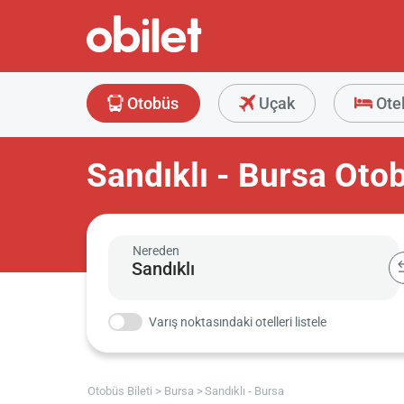
Otobüs
Uçak
Ote
Sandıklı - Bursa Otob
Nereden
Varış noktasındaki otelleri listele
Otobüs Bileti
Bursa
Sandıklı - Bursa