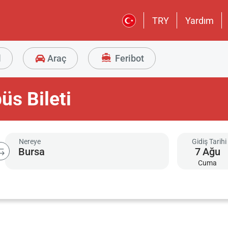
TRY
Yardım
l
Araç
Feribot
üs Bileti
Nereye
Gidiş Tarihi
7
Ağu
Cuma