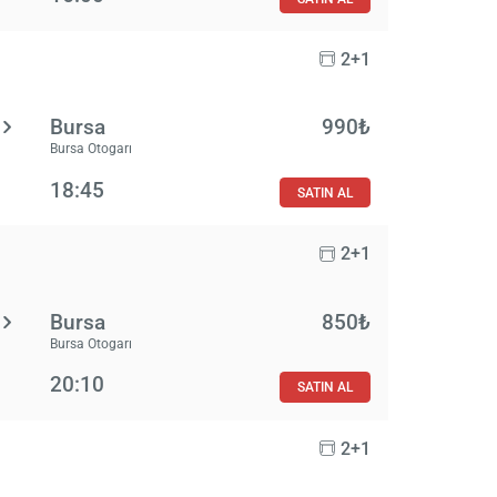
2+1
Bursa
990₺
Bursa Otogarı
18:45
SATIN AL
2+1
Bursa
850₺
Bursa Otogarı
20:10
SATIN AL
2+1