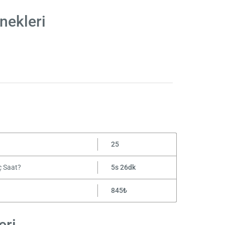
nekleri
25
ç Saat?
5s 26dk
845₺
eri