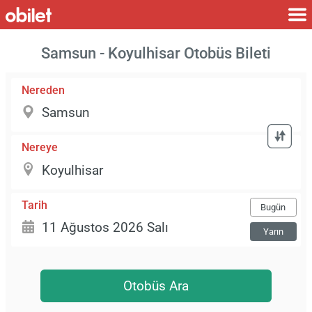
Samsun - Koyulhisar Otobüs Bileti
Nereden
Nereye
Tarih
Bugün
Yarın
Otobüs Ara