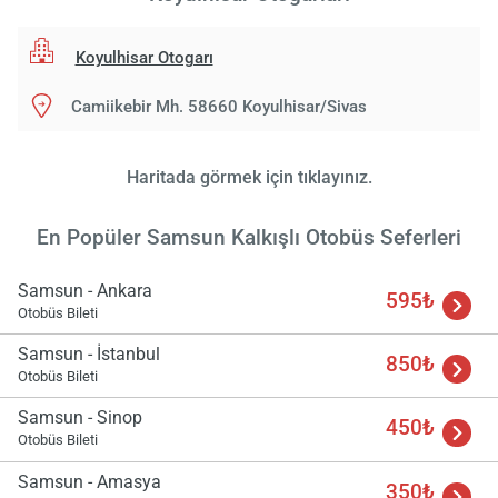
Koyulhisar Otogarı
Camiikebir Mh. 58660 Koyulhisar/Sivas
Haritada görmek için tıklayınız.
En Popüler Samsun Kalkışlı Otobüs Seferleri
Yükle
Samsun - Ankara
lüt
595₺
bekl
Otobüs Bileti
Samsun - İstanbul
850₺
Otobüs Bileti
Samsun - Sinop
450₺
Otobüs Bileti
Samsun - Amasya
350₺