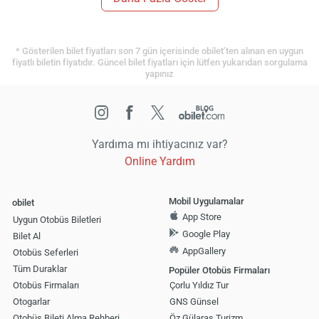
* Gösterilen bilet fiyatları son 7 gün içerisinde obilet’ten alınan en uygun
fiyatlı biletin fiyatıdır. Güncel bilet fiyatları için lütfen yukarıdan sorgulama
yapınız
Yardıma mı ihtiyacınız var?
Online Yardım
Mobil Uygulamalar
obilet
App Store
Uygun Otobüs Biletleri
Google Play
Bilet Al
AppGallery
Otobüs Seferleri
Tüm Duraklar
Popüler Otobüs Firmaları
Otobüs Firmaları
Çorlu Yıldız Tur
Otogarlar
GNS Günsel
Otobüs Bileti Alma Rehberi
Öz Gülaras Turizm