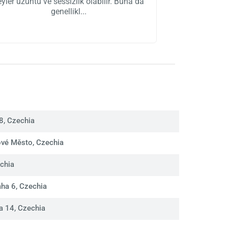
eyler üzüntü ve sessizlik olabilir. Buna da
genellikl
8, Czechia
ové Město, Czechia
chia
ha 6, Czechia
a 14, Czechia