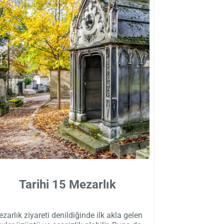
Tarihi 15 Mezarlık
zarlık ziyareti denildiğinde ilk akla gelen