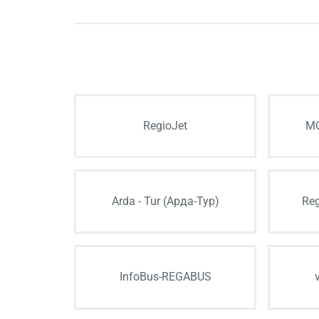
RegioJet
MO
Arda - Tur (Арда-Тур)
Reg
InfoBus-REGABUS