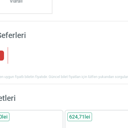
Viarail
eferleri
en uygun fiyatlı biletin fiyatıdır. Güncel bilet fiyatları için lütfen yukarıdan sorgul
tleri
0lei
624,71lei