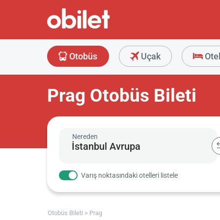
Otobüs
Uçak
Ote
Prag Otobüs Bileti
Nereden
Varış noktasındaki otelleri listele
Otobüs Bileti
Prag