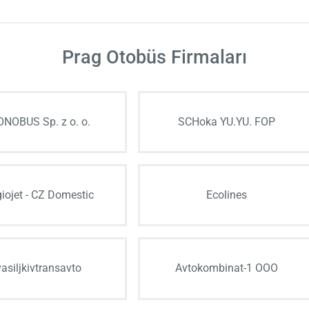
Prag Otobüs Firmaları
NOBUS Sp. z o. o.
SCHoka YU.YU. FOP
iojet - CZ Domestic
Ecolines
vasiljkіvtransavto
Avtokombinat-1 OOO