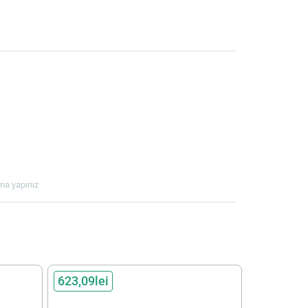
ama yapınız
623,09lei