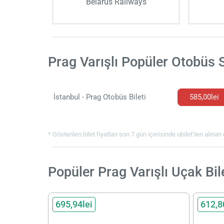
Belarus Railways
Prag Varışlı Popüler Otobüs S
İstanbul - Prag Otobüs Bileti
585,00lei
* Gösterilen bilet fiyatları son 7 gün içerisinde obilet’ten alınan 
Popüler Prag Varışlı Uçak Bile
695,94lei
612,8