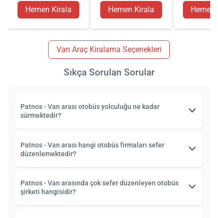
Hemen Kirala
Hemen Kirala
Hemen K
Van Araç Kiralama Seçenekleri
Sıkça Sorulan Sorular
Patnos - Van arası otobüs yolculuğu ne kadar
sürmektedir?
Patnos - Van arası hangi otobüs firmaları sefer
düzenlemektedir?
Patnos - Van arasında çok sefer düzenleyen otobüs
şirketi hangisidir?