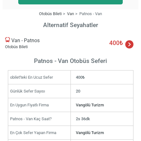
Otobüs Bileti
Van
Patnos - Van
Alternatif Seyahatler
Van - Patnos
400₺
Otobüs Bileti
Patnos - Van Otobüs Seferi
obilet'teki En Ucuz Sefer
400₺
Günlük Sefer Sayısı
20
En Uygun Fiyatlı Firma
Vangölü Turizm
Patnos - Van Kaç Saat?
2s 36dk
En Çok Sefer Yapan Firma
Vangölü Turizm