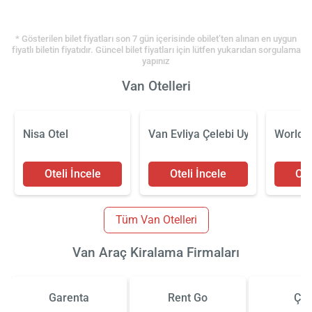
* Gösterilen bilet fiyatları son 7 gün içerisinde obilet’ten alınan en uygun
fiyatlı biletin fiyatıdır. Güncel bilet fiyatları için lütfen yukarıdan sorgulama
yapınız
Van Otelleri
Nisa Otel
Van Evliya Çelebi Uygulama Otel
World S
Oteli İncele
Oteli İncele
Ote
Tüm Van Otelleri
Van Araç Kiralama Firmaları
Garenta
Rent Go
Çiz