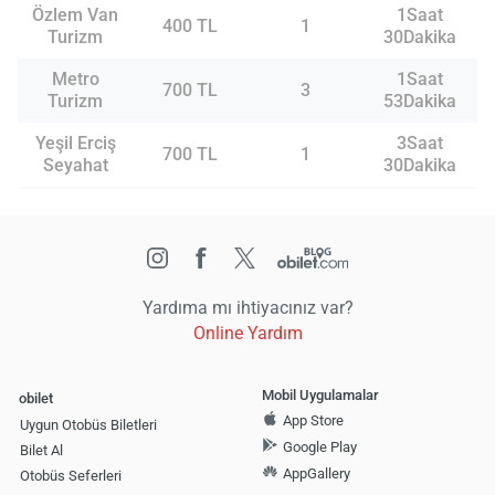
Özlem Van
1Saat
400 TL
1
Turizm
30Dakika
Metro
1Saat
700 TL
3
Turizm
53Dakika
Yeşil Erciş
3Saat
700 TL
1
Seyahat
30Dakika
Yardıma mı ihtiyacınız var?
Online Yardım
Mobil Uygulamalar
obilet
App Store
Uygun Otobüs Biletleri
Google Play
Bilet Al
AppGallery
Otobüs Seferleri