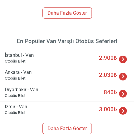
Daha Fazla Göster
En Popüler Van Varışlı Otobüs Seferleri
İstanbul - Van
2.900₺
Otobüs Bileti
Ankara - Van
2.030₺
Otobüs Bileti
Diyarbakır - Van
840₺
Otobüs Bileti
İzmir - Van
3.000₺
Otobüs Bileti
Daha Fazla Göster