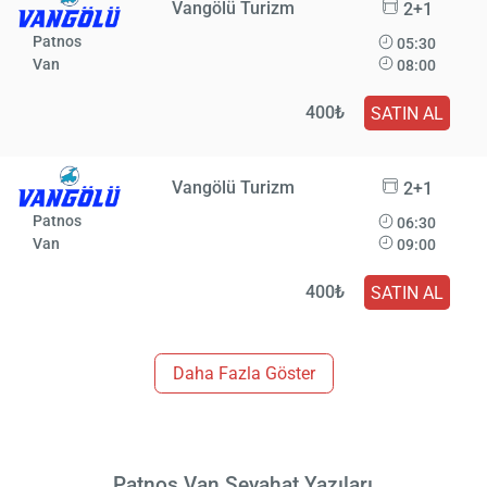
Vangölü Turizm
2+1
Patnos
05:30
Van
08:00
400₺
SATIN AL
Vangölü Turizm
2+1
Patnos
06:30
Van
09:00
400₺
SATIN AL
Daha Fazla Göster
Patnos Van Seyahat Yazıları