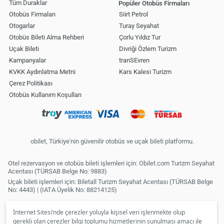
Tüm Duraklar
Popüler Otobüs Firmaları
Otobüs Firmaları
Siirt Petrol
Otogarlar
Turay Seyahat
Otobüs Bileti Alma Rehberi
Çorlu Yıldız Tur
Uçak Bileti
Divriği Özlem Turizm
Kampanyalar
tranSEvren
KVKK Aydınlatma Metni
Kars Kalesi Turizm
Çerez Politikası
Otobüs Kullanım Koşulları
obilet, Türkiye'nin güvenilir otobüs ve uçak bileti platformu.
Otel rezervasyon ve otobüs bileti işlemleri için: Obilet.com Turizm Seyahat
Acentası (TÜRSAB Belge No: 9883)
Uçak bileti işlemleri için: Biletall Turizm Seyahat Acentası (TÜRSAB Belge
No: 4443) | (IATA Üyelik No: 88214125)
İnternet Sitesi’nde çerezler yoluyla kişisel veri işlenmekte olup
gerekli olan çerezler bilgi toplumu hizmetlerinin sunulması amacı ile