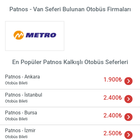
Patnos - Van Seferi Bulunan Otobüs Firmaları
Yükle
lüt
bekl
En Popüler Patnos Kalkışlı Otobüs Seferleri
Patnos - Ankara
1.900₺
Otobüs Bileti
Patnos - İstanbul
2.400₺
Otobüs Bileti
Patnos - Bursa
2.400₺
Otobüs Bileti
Patnos - İzmir
2.500₺
Otobüs Bileti