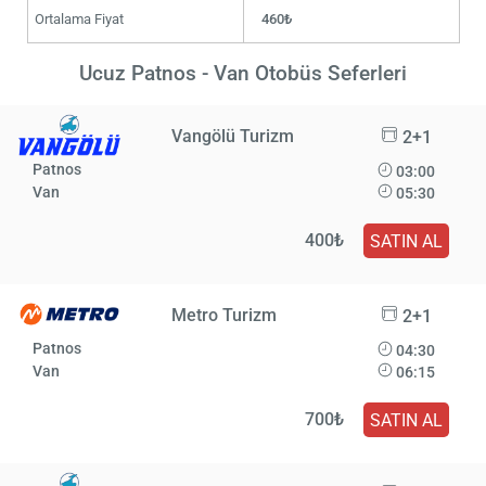
Ortalama Fiyat
460₺
Ucuz Patnos - Van Otobüs Seferleri
Vangölü Turizm
2+1
Patnos
03:00
Van
05:30
400₺
SATIN AL
Metro Turizm
2+1
Patnos
04:30
Van
06:15
700₺
SATIN AL