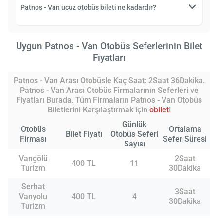
Patnos - Van ucuz otobüs bileti ne kadardır?
Uygun Patnos - Van Otobüs Seferlerinin Bilet
Fiyatları
Patnos - Van Arası Otobüsle Kaç Saat: 2Saat 36Dakika.
Patnos - Van Arası Otobüs Firmalarının Seferleri ve
Fiyatları Burada. Tüm Firmaların Patnos - Van Otobüs
Biletlerini Karşılaştırmak için
obilet
!
Günlük
Otobüs
Ortalama
Bilet Fiyatı
Otobüs Seferi
Firması
Sefer Süresi
Sayısı
Vangölü
2Saat
400 TL
11
Turizm
30Dakika
Serhat
3Saat
Vanyolu
400 TL
4
30Dakika
Turizm