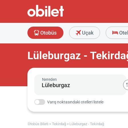
Otobüs
Uçak
Ote
Lüleburgaz - Tekirda
Nereden
Varış noktasındaki otelleri listele
Otobüs Bileti
Tekirdağ
Lüleburgaz - Tekirdağ