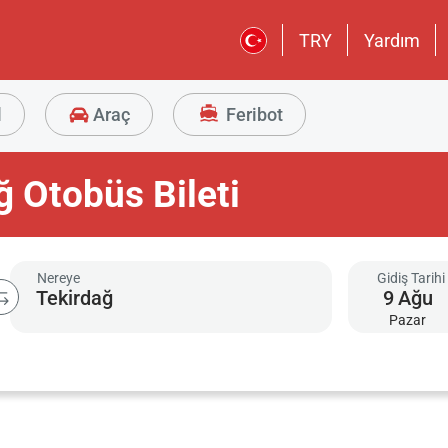
TRY
Yardım
l
Araç
Feribot
ğ Otobüs Bileti
Nereye
Gidiş Tarihi
9
Ağu
Pazar