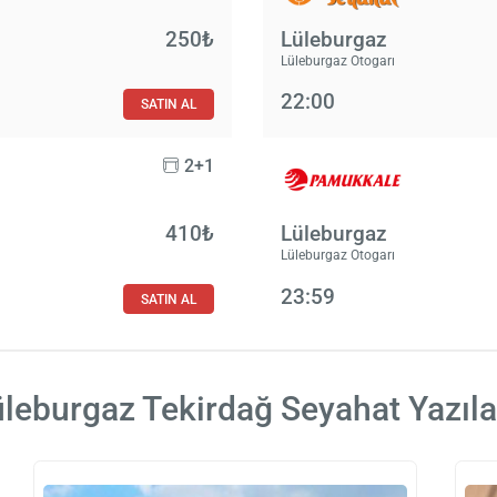
250₺
Lüleburgaz
Lüleburgaz Otogarı
22:00
SATIN AL
2+1
410₺
Lüleburgaz
Lüleburgaz Otogarı
23:59
SATIN AL
leburgaz Tekirdağ Seyahat Yazıla