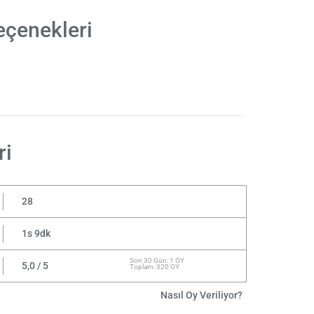
eçenekleri
ri
28
1s 9dk
Son 30 Gün: 1 OY
5,0 / 5
Toplam: 320 OY
Nasıl Oy Veriliyor?