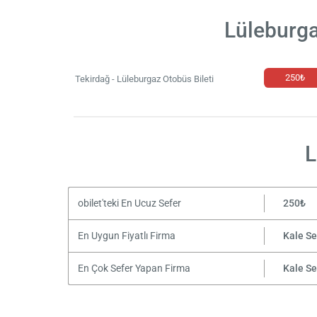
Lüleburga
250₺
Tekirdağ - Lüleburgaz Otobüs Bileti
L
obilet'teki En Ucuz Sefer
250₺
En Uygun Fiyatlı Firma
Kale S
En Çok Sefer Yapan Firma
Kale S