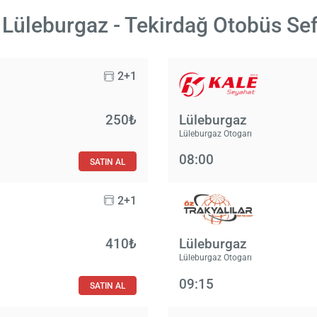
Lüleburgaz - Tekirdağ Otobüs Sef
2+1
250₺
Lüleburgaz
Lüleburgaz Otogarı
08:00
SATIN AL
2+1
410₺
Lüleburgaz
Lüleburgaz Otogarı
09:15
SATIN AL