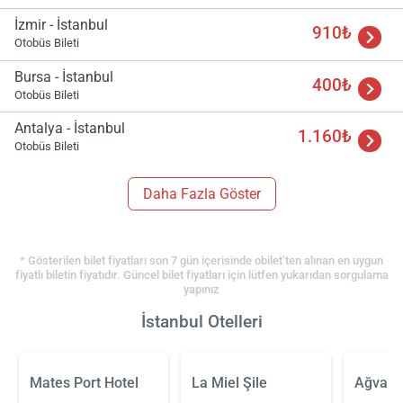
İzmir - İstanbul
910₺
Otobüs Bileti
Bursa - İstanbul
400₺
Otobüs Bileti
Antalya - İstanbul
1.160₺
Otobüs Bileti
Daha Fazla Göster
* Gösterilen bilet fiyatları son 7 gün içerisinde obilet’ten alınan en uygun
fiyatlı biletin fiyatıdır. Güncel bilet fiyatları için lütfen yukarıdan sorgulama
yapınız
İstanbul Otelleri
Mates Port Hotel
La Miel Şile
Ağva By