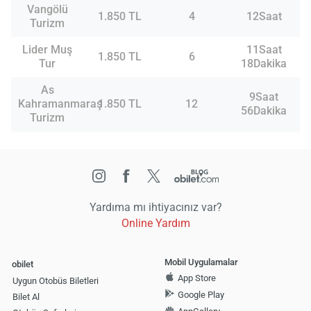
Vangölü
1.850 TL
4
12Saat
Turizm
Lider Muş
11Saat
1.850 TL
6
Tur
18Dakika
As
9Saat
Kahramanmaraş
1.850 TL
12
56Dakika
Turizm
Yardıma mı ihtiyacınız var?
Online Yardım
Mobil Uygulamalar
obilet
App Store
Uygun Otobüs Biletleri
Google Play
Bilet Al