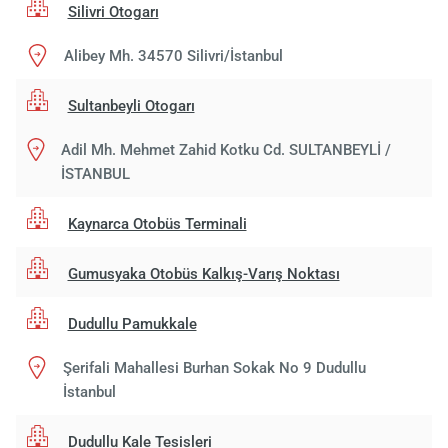
Silivri Otogarı
Alibey Mh. 34570 Silivri/İstanbul
Sultanbeyli Otogarı
Adil Mh. Mehmet Zahid Kotku Cd. SULTANBEYLİ /
İSTANBUL
Kaynarca Otobüs Terminali
Gumusyaka Otobüs Kalkış-Varış Noktası
Yükle
lüt
Dudullu Pamukkale
bekl
Şerifali Mahallesi Burhan Sokak No 9 Dudullu
İstanbul
Dudullu Kale Tesisleri