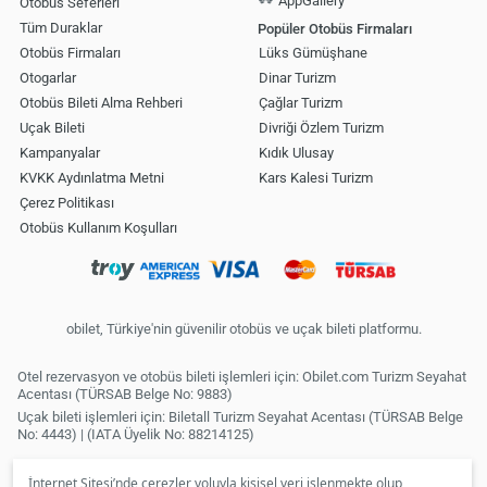
AppGallery
Otobüs Seferleri
Tüm Duraklar
Popüler Otobüs Firmaları
Otobüs Firmaları
Lüks Gümüşhane
Otogarlar
Dinar Turizm
Otobüs Bileti Alma Rehberi
Çağlar Turizm
Uçak Bileti
Divriği Özlem Turizm
Kampanyalar
Kıdık Ulusay
KVKK Aydınlatma Metni
Kars Kalesi Turizm
Çerez Politikası
Otobüs Kullanım Koşulları
obilet, Türkiye'nin güvenilir otobüs ve uçak bileti platformu.
Otel rezervasyon ve otobüs bileti işlemleri için: Obilet.com Turizm Seyahat
Acentası (TÜRSAB Belge No: 9883)
Uçak bileti işlemleri için: Biletall Turizm Seyahat Acentası (TÜRSAB Belge
No: 4443) | (IATA Üyelik No: 88214125)
İnternet Sitesi’nde çerezler yoluyla kişisel veri işlenmekte olup