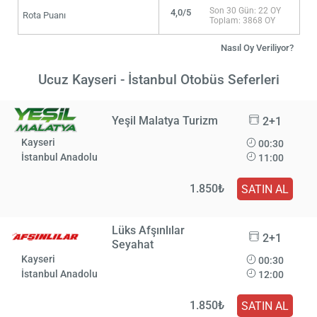
Son 30 Gün: 22 OY
4,0/5
Rota Puanı
Toplam: 3868 OY
Nasıl Oy Veriliyor?
Ucuz Kayseri - İstanbul Otobüs Seferleri
Yeşil Malatya Turizm
2+1
Kayseri
00:30
İstanbul Anadolu
11:00
1.850₺
SATIN AL
Lüks Afşınlılar
2+1
Seyahat
Kayseri
00:30
İstanbul Anadolu
12:00
1.850₺
SATIN AL