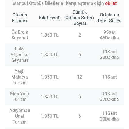
İstanbul Otobüs Biletlerini Karşılaştırmak için
obilet
!
Günlük
Otobüs
Ortalama
Bilet Fiyatı
Otobüs Seferi
Firması
Sefer Süresi
Sayısı
Öz Erciş
9Saat
1.850 TL
2
Seyahat
46Dakika
Lüks
11Saat
Afşınlılar
1.850 TL
6
30Dakika
Seyahat
Yeşil
Malatya
1.850 TL
12
11Saat
Turizm
Muş Yolu
11Saat
1.850 TL
6
Turizm
37Dakika
Adıyaman
11Saat
Ünal
1.850 TL
6
30Dakika
Turizm