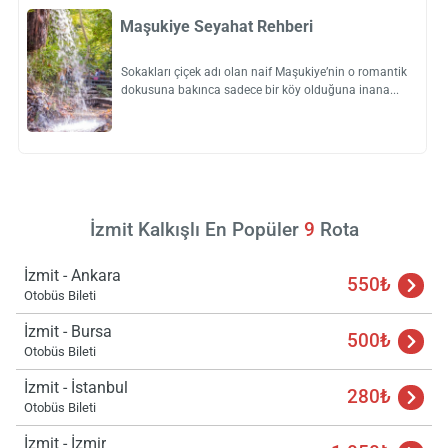
Maşukiye Seyahat Rehberi
Sokakları çiçek adı olan naif Maşukiye’nin o romantik
dokusuna bakınca sadece bir köy olduğuna inana
İzmit Kalkışlı En Popüler
9
Rota
İzmit - Ankara
550₺
Otobüs Bileti
İzmit - Bursa
500₺
Otobüs Bileti
İzmit - İstanbul
280₺
Otobüs Bileti
İzmit - İzmir