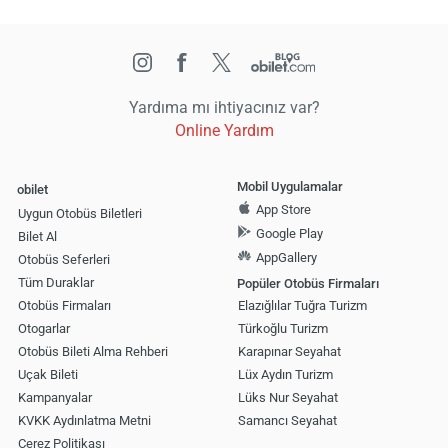
Yardıma mı ihtiyacınız var?
Online Yardım
Mobil Uygulamalar
obilet
App Store
Uygun Otobüs Biletleri
Google Play
Bilet Al
AppGallery
Otobüs Seferleri
Tüm Duraklar
Popüler Otobüs Firmaları
Otobüs Firmaları
Elazığlılar Tuğra Turizm
Otogarlar
Türkoğlu Turizm
Otobüs Bileti Alma Rehberi
Karapınar Seyahat
Uçak Bileti
Lüx Aydın Turizm
Kampanyalar
Lüks Nur Seyahat
KVKK Aydınlatma Metni
Samancı Seyahat
Çerez Politikası