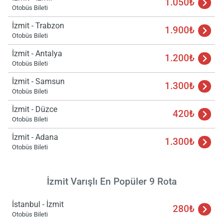
1.050₺
Otobüs Bileti
İzmit - Trabzon
1.900₺
Otobüs Bileti
İzmit - Antalya
1.200₺
Otobüs Bileti
İzmit - Samsun
1.300₺
Otobüs Bileti
Yükle
lüt
İzmit - Düzce
420₺
bekl
Otobüs Bileti
İzmit - Adana
1.300₺
Otobüs Bileti
İzmit Varışlı En Popüler 9 Rota
İstanbul - İzmit
280₺
Otobüs Bileti