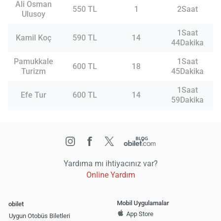
Ali Osman
550 TL
1
2Saat
Ulusoy
1Saat
Kamil Koç
590 TL
14
44Dakika
Pamukkale
1Saat
600 TL
18
Turizm
45Dakika
1Saat
Efe Tur
600 TL
14
59Dakika
Yardıma mı ihtiyacınız var?
Online Yardım
Mobil Uygulamalar
obilet
App Store
Uygun Otobüs Biletleri