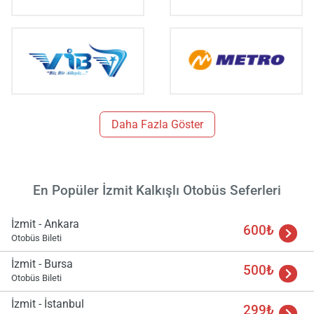
Yükle
lüt
bekl
Daha Fazla Göster
En Popüler İzmit Kalkışlı Otobüs Seferleri
İzmit - Ankara
600₺
Otobüs Bileti
İzmit - Bursa
500₺
Otobüs Bileti
İzmit - İstanbul
299₺