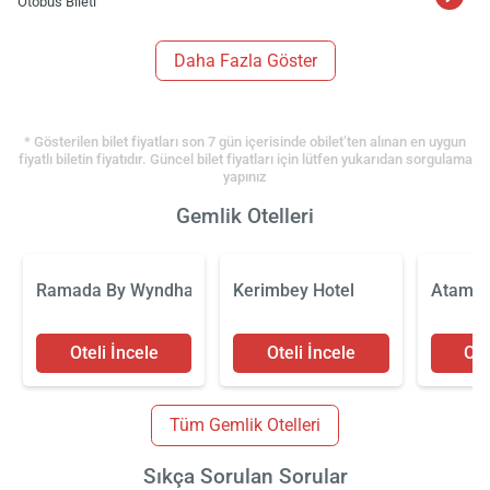
Otobüs Bileti
Daha Fazla Göster
* Gösterilen bilet fiyatları son 7 gün içerisinde obilet’ten alınan en uygun
fiyatlı biletin fiyatıdır. Güncel bilet fiyatları için lütfen yukarıdan sorgulama
yapınız
Gemlik Otelleri
Ramada By Wyndham Gemlik
Kerimbey Hotel
Atamer
Oteli İncele
Oteli İncele
Ote
Tüm Gemlik Otelleri
Sıkça Sorulan Sorular