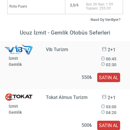
Son 30 Gün: 1 OY
2,5/5
Rota Puanı
Toplam: 255 OY
Nasıl Oy Veriliyor?
Ucuz İzmit - Gemlik Otobüs Seferleri
Vib Turizm
2+1
İzmit
00:45
Gemlik
02:30
550₺
SATIN AL
Tokat Almus Turizm
2+1
İzmit
03:00
Gemlik
04:20
500₺
SATIN AL