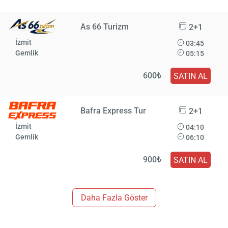
As 66 Turizm
2+1
İzmit
03:45
Gemlik
05:15
600₺
SATIN AL
Bafra Express Tur
2+1
İzmit
04:10
Gemlik
06:10
900₺
SATIN AL
Daha Fazla Göster