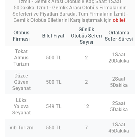
İzmit - Gemlik Arası Otobüsle Kaç Saat: 1Saat
50Dakika. İzmit - Gemlik Arası Otobüs Firmalarının
Seferleri ve Fiyatları Burada. Tüm Firmaların İzmit -
Gemlik Otobüs Biletlerini Karşılaştırmak için
obilet
!
Günlük
Otobüs
Ortalama
Bilet Fiyatı
Otobüs Seferi
Firması
Sefer Süresi
Sayısı
Tokat
1Saat
Almus
500 TL
2
20Dakika
Turizm
Düzce
2Saat
Güven
500 TL
2
5Dakika
Seyahat
Lüks
2Saat
Yalova
549 TL
12
5Dakika
Seyahat
1Saat
Vib Turizm
550 TL
7
45Dakika