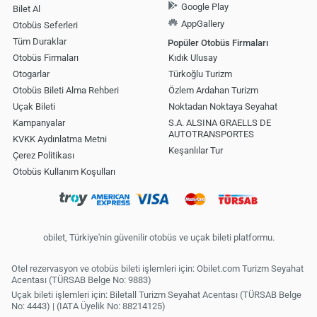
Google Play
Bilet Al
AppGallery
Otobüs Seferleri
Tüm Duraklar
Popüler Otobüs Firmaları
Otobüs Firmaları
Kıdık Ulusay
Otogarlar
Türkoğlu Turizm
Otobüs Bileti Alma Rehberi
Özlem Ardahan Turizm
Uçak Bileti
Noktadan Noktaya Seyahat
Kampanyalar
S.A. ALSINA GRAELLS DE
AUTOTRANSPORTES
KVKK Aydınlatma Metni
Keşanlılar Tur
Çerez Politikası
Otobüs Kullanım Koşulları
obilet, Türkiye'nin güvenilir otobüs ve uçak bileti platformu.
Otel rezervasyon ve otobüs bileti işlemleri için: Obilet.com Turizm Seyahat
Acentası (TÜRSAB Belge No: 9883)
Uçak bileti işlemleri için: Biletall Turizm Seyahat Acentası (TÜRSAB Belge
No: 4443) | (IATA Üyelik No: 88214125)