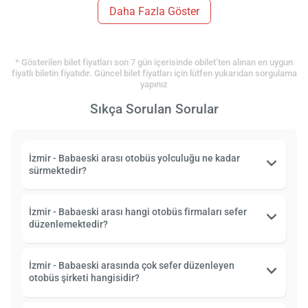
Daha Fazla Göster
* Gösterilen bilet fiyatları son 7 gün içerisinde obilet’ten alınan en uygun
fiyatlı biletin fiyatıdır. Güncel bilet fiyatları için lütfen yukarıdan sorgulama
yapınız
Sıkça Sorulan Sorular
İzmir - Babaeski arası otobüs yolculuğu ne kadar
sürmektedir?
İzmir - Babaeski arası hangi otobüs firmaları sefer
düzenlemektedir?
İzmir - Babaeski arasında çok sefer düzenleyen
otobüs şirketi hangisidir?