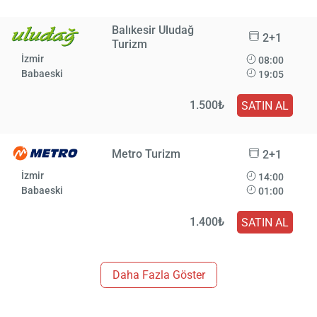
Balıkesir Uludağ
2+1
Turizm
İzmir
08:00
Babaeski
19:05
1.500₺
SATIN AL
Metro Turizm
2+1
İzmir
14:00
Babaeski
01:00
1.400₺
SATIN AL
Daha Fazla Göster