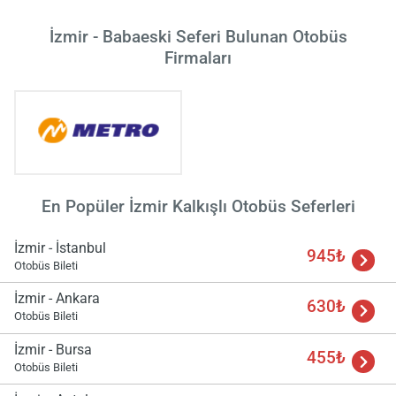
İzmir - Babaeski Seferi Bulunan Otobüs
Firmaları
En Popüler İzmir Kalkışlı Otobüs Seferleri
İzmir - İstanbul
945₺
Yükle
Otobüs Bileti
lüt
bekl
İzmir - Ankara
630₺
Otobüs Bileti
İzmir - Bursa
455₺
Otobüs Bileti