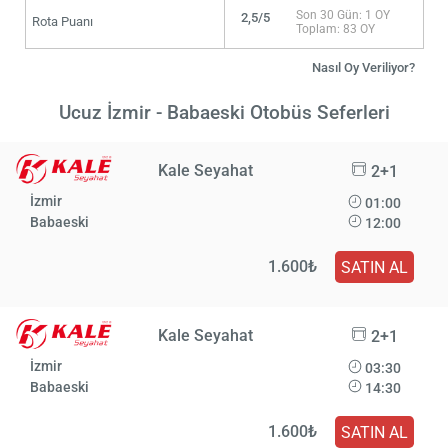
Son 30 Gün: 1 OY
2,5/5
Rota Puanı
Toplam: 83 OY
Nasıl Oy Veriliyor?
Ucuz İzmir - Babaeski Otobüs Seferleri
Kale Seyahat
2+1
İzmir
01:00
Babaeski
12:00
1.600₺
SATIN AL
Kale Seyahat
2+1
İzmir
03:30
Babaeski
14:30
1.600₺
SATIN AL