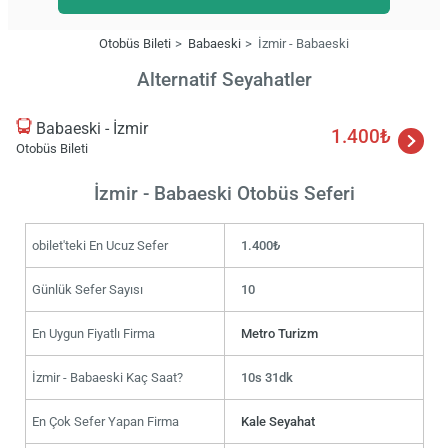
Otobüs Bileti
Babaeski
İzmir - Babaeski
Alternatif Seyahatler
Babaeski - İzmir
1.400₺
Otobüs Bileti
İzmir - Babaeski Otobüs Seferi
obilet'teki En Ucuz Sefer
1.400₺
Günlük Sefer Sayısı
10
En Uygun Fiyatlı Firma
Metro Turizm
İzmir - Babaeski Kaç Saat?
10s 31dk
En Çok Sefer Yapan Firma
Kale Seyahat