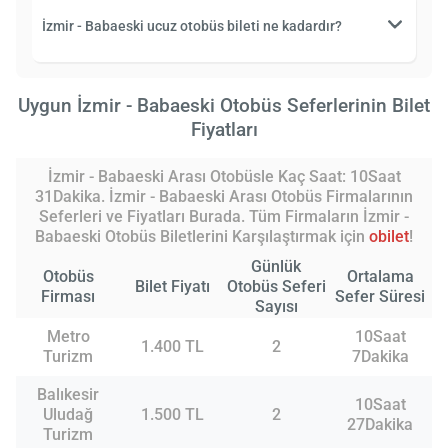
İzmir - Babaeski ucuz otobüs bileti ne kadardır?
Uygun İzmir - Babaeski Otobüs Seferlerinin Bilet
Fiyatları
İzmir - Babaeski Arası Otobüsle Kaç Saat: 10Saat
31Dakika. İzmir - Babaeski Arası Otobüs Firmalarının
Seferleri ve Fiyatları Burada. Tüm Firmaların İzmir -
Babaeski Otobüs Biletlerini Karşılaştırmak için
obilet
!
Günlük
Otobüs
Ortalama
Bilet Fiyatı
Otobüs Seferi
Firması
Sefer Süresi
Sayısı
Metro
10Saat
1.400 TL
2
Turizm
7Dakika
Balıkesir
10Saat
Uludağ
1.500 TL
2
27Dakika
Turizm