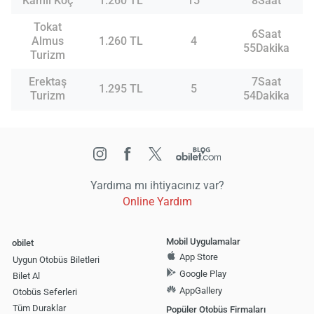
Kamil Koç
1.260 TL
15
8Saat
Tokat
6Saat
Almus
1.260 TL
4
55Dakika
Turizm
Erektaş
7Saat
1.295 TL
5
Turizm
54Dakika
Yardıma mı ihtiyacınız var?
Online Yardım
Mobil Uygulamalar
obilet
App Store
Uygun Otobüs Biletleri
Google Play
Bilet Al
AppGallery
Otobüs Seferleri
Tüm Duraklar
Popüler Otobüs Firmaları