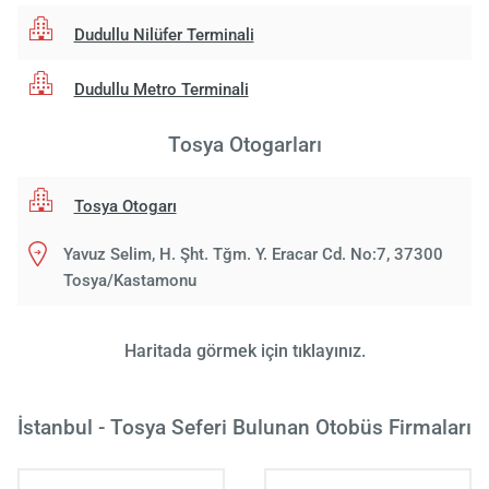
Dudullu Nilüfer Terminali
Dudullu Metro Terminali
Tosya Otogarları
Tosya Otogarı
Yavuz Selim, H. Şht. Tğm. Y. Eracar Cd. No:7, 37300
Tosya/Kastamonu
Yükle
lüt
bekl
Haritada görmek için tıklayınız.
İstanbul - Tosya Seferi Bulunan Otobüs Firmaları