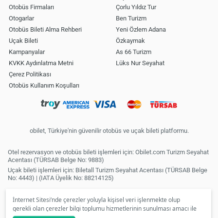
Otobüs Firmaları
Çorlu Yıldız Tur
Otogarlar
Ben Turizm
Otobüs Bileti Alma Rehberi
Yeni Özlem Adana
Uçak Bileti
Özkaymak
Kampanyalar
As 66 Turizm
KVKK Aydınlatma Metni
Lüks Nur Seyahat
Çerez Politikası
Otobüs Kullanım Koşulları
obilet, Türkiye'nin güvenilir otobüs ve uçak bileti platformu.
Otel rezervasyon ve otobüs bileti işlemleri için: Obilet.com Turizm Seyahat
Acentası (TÜRSAB Belge No: 9883)
Uçak bileti işlemleri için: Biletall Turizm Seyahat Acentası (TÜRSAB Belge
No: 4443) | (IATA Üyelik No: 88214125)
İnternet Sitesi’nde çerezler yoluyla kişisel veri işlenmekte olup
gerekli olan çerezler bilgi toplumu hizmetlerinin sunulması amacı ile
kullanılmaktadır. Tercihleriniz doğrultusunda size özel