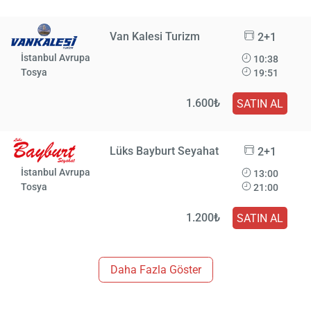
Van Kalesi Turizm
2+1
İstanbul Avrupa
10:38
Tosya
19:51
1.600₺
SATIN AL
Lüks Bayburt Seyahat
2+1
İstanbul Avrupa
13:00
Tosya
21:00
1.200₺
SATIN AL
Daha Fazla Göster