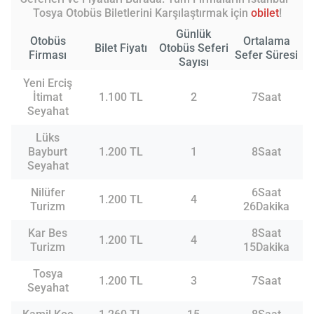
Tosya Otobüs Biletlerini Karşılaştırmak için
obilet
!
Günlük
Otobüs
Ortalama
Bilet Fiyatı
Otobüs Seferi
Firması
Sefer Süresi
Sayısı
Yeni Erciş
İtimat
1.100 TL
2
7Saat
Seyahat
Lüks
Bayburt
1.200 TL
1
8Saat
Seyahat
Nilüfer
6Saat
1.200 TL
4
Turizm
26Dakika
Kar Bes
8Saat
1.200 TL
4
Turizm
15Dakika
Tosya
1.200 TL
3
7Saat
Seyahat