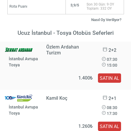
Son 30 Gün: 9 OY
3,9/5
Rota Puanı
Toplam: 332 OY
Nasıl Oy Veriliyor?
Ucuz İstanbul - Tosya Otobüs Seferleri
Özlem Ardahan
2+2
Turizm
İstanbul Avrupa
07:30
Tosya
15:00
1.400₺
SATIN AL
Kamil Koç
2+1
İstanbul Avrupa
08:30
Tosya
17:30
1.260₺
SATIN AL