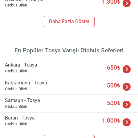
1.300₺
Otobüs Bileti
Daha Fazla Göster
En Popüler Tosya Varışlı Otobüs Seferleri
Ankara - Tosya
650₺
Otobüs Bileti
Kastamonu - Tosya
500₺
Otobüs Bileti
Samsun - Tosya
500₺
Otobüs Bileti
Bartın - Tosya
1.000₺
Otobüs Bileti