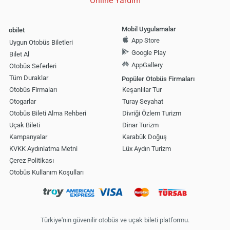
Online Yardım
Mobil Uygulamalar
obilet
App Store
Uygun Otobüs Biletleri
Google Play
Bilet Al
AppGallery
Otobüs Seferleri
Tüm Duraklar
Popüler Otobüs Firmaları
Otobüs Firmaları
Keşanlılar Tur
Otogarlar
Turay Seyahat
Otobüs Bileti Alma Rehberi
Divriği Özlem Turizm
Uçak Bileti
Dinar Turizm
Kampanyalar
Karabük Doğuş
KVKK Aydınlatma Metni
Lüx Aydın Turizm
Çerez Politikası
Otobüs Kullanım Koşulları
Türkiye'nin güvenilir otobüs ve uçak bileti platformu.