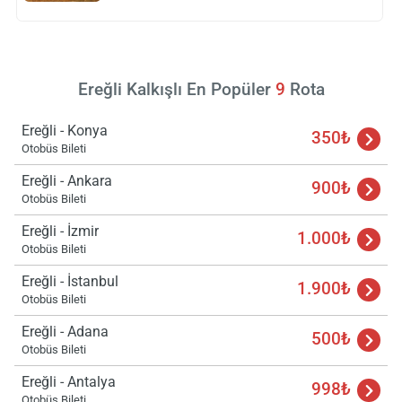
Ereğli Kalkışlı En Popüler
9
Rota
Yükle
Ereğli - Konya
lüt
350₺
bekl
Otobüs Bileti
Ereğli - Ankara
900₺
Otobüs Bileti
Ereğli - İzmir
1.000₺
Otobüs Bileti
Ereğli - İstanbul
1.900₺
Otobüs Bileti
Ereğli - Adana
500₺
Otobüs Bileti
Ereğli - Antalya
998₺
Otobüs Bileti