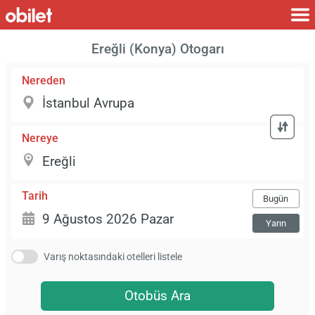
Ereğli (Konya) Otogarı
Nereden
Nereye
Tarih
Bugün
Yarın
Varış noktasındaki otelleri listele
Otobüs Ara