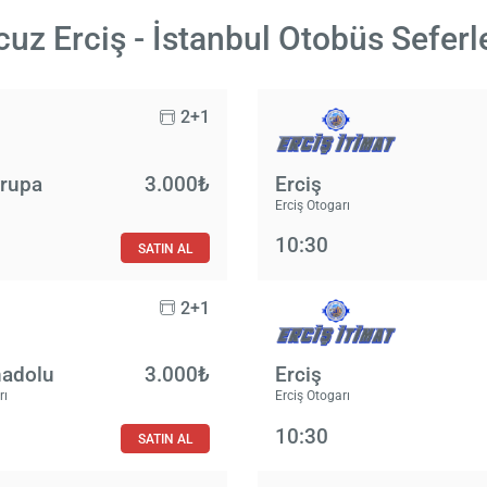
uz Erciş - İstanbul Otobüs Seferl
2+1
vrupa
3.000₺
Erciş
Erciş Otogarı
10:30
SATIN AL
2+1
nadolu
3.000₺
Erciş
rı
Erciş Otogarı
10:30
SATIN AL