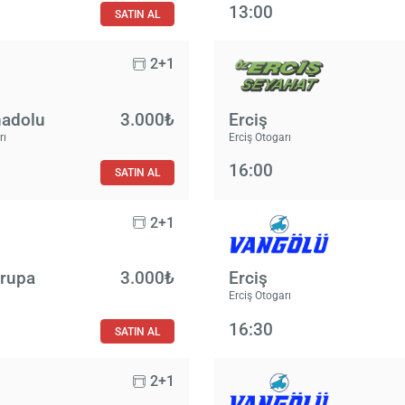
13:00
SATIN AL
2+1
nadolu
3.000₺
Erciş
rı
Erciş Otogarı
16:00
SATIN AL
2+1
vrupa
3.000₺
Erciş
Erciş Otogarı
16:30
SATIN AL
2+1