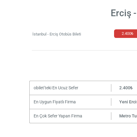
Erciş 
2.400₺
İstanbul - Erciş Otobüs Bileti
obilet'teki En Ucuz Sefer
2.400₺
En Uygun Fiyatlı Firma
Yeni Erci
En Çok Sefer Yapan Firma
Metro Tu