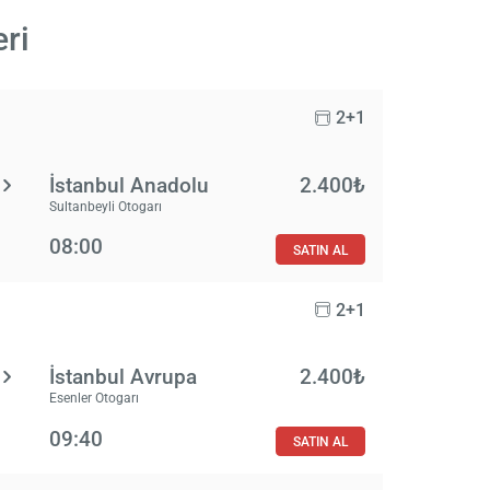
eri
2+1
İstanbul Anadolu
2.400₺
Sultanbeyli Otogarı
08:00
SATIN AL
2+1
İstanbul Avrupa
2.400₺
Esenler Otogarı
09:40
SATIN AL