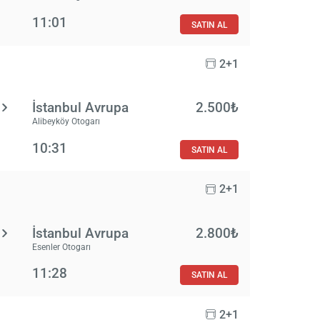
11:01
SATIN AL
2+1
İstanbul Avrupa
2.500₺
Alibeyköy Otogarı
10:31
SATIN AL
2+1
İstanbul Avrupa
2.800₺
Esenler Otogarı
11:28
SATIN AL
2+1