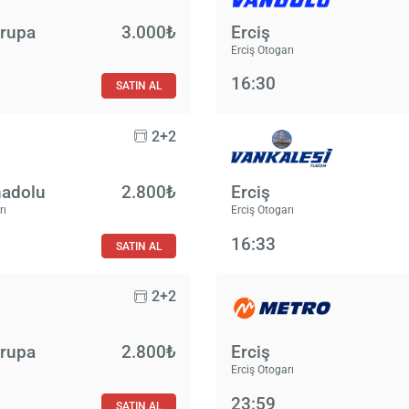
vrupa
3.000₺
Erciş
Erciş Otogarı
16:30
SATIN AL
2+2
nadolu
2.800₺
Erciş
rı
Erciş Otogarı
16:33
SATIN AL
2+2
vrupa
2.800₺
Erciş
Erciş Otogarı
23:59
SATIN AL