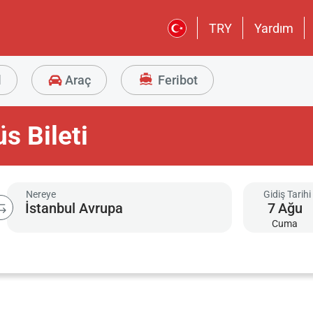
TRY
Yardım
l
Araç
Feribot
s Bileti
Nereye
Gidiş Tarihi
7
Ağu
Cuma