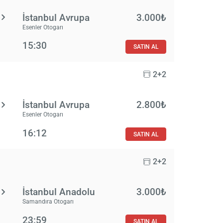
İstanbul Avrupa
3.000₺
Esenler Otogarı
15:30
SATIN AL
2+2
İstanbul Avrupa
2.800₺
Esenler Otogarı
16:12
SATIN AL
2+2
İstanbul Anadolu
3.000₺
Samandıra Otogarı
23:59
SATIN AL