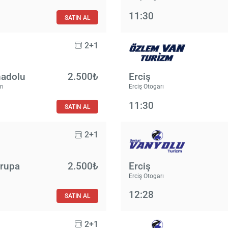
11:30
SATIN AL
2+1
nadolu
2.500₺
Erciş
rı
Erciş Otogarı
11:30
SATIN AL
2+1
vrupa
2.500₺
Erciş
Erciş Otogarı
12:28
SATIN AL
2+1