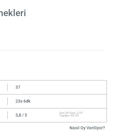
nekleri
37
23s 6dk
Son 30 Gün: 2 OY
3,8 / 5
Toplam: 90 OY
Nasıl Oy Veriliyor?