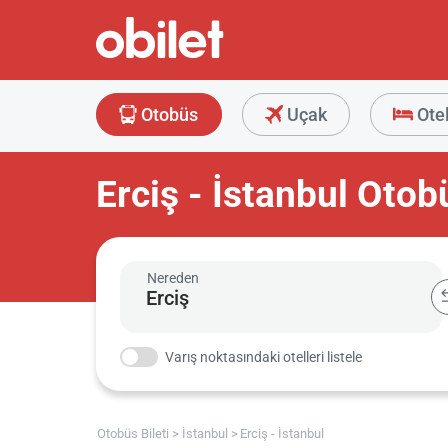
Otobüs
Uçak
Ote
Erciş - İstanbul Otobü
Nereden
Varış noktasındaki otelleri listele
Otobüs Bileti
İstanbul
Erciş - İstanbul