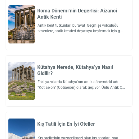
Roma Dönemi’nin Değerlisi: Aizanoi
Antik Kenti
Antik kent tutkunları buraya! Geçmişe yolculuğu
sevenlere, antik kentleri doyasıya keşfetmek için g
Kütahya Nerede, Kütahya’ya Nasıl
Gidilir?
Eski yazıtlarda Kütahya’nın antik dönemdeki adı
“Kotiaeion” (Cotiaeion) olarak geçiyor. Ünlü Antik Ç
Kış Tatili İçin En İyi Oteller
Kış otellerinin vazgeçilmezi olan kış sporları, spa