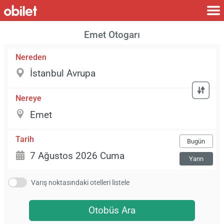
Emet Otogarı
Nereden
Nereye
Tarih
Bugün
Yarın
Varış noktasındaki otelleri listele
Otobüs Ara