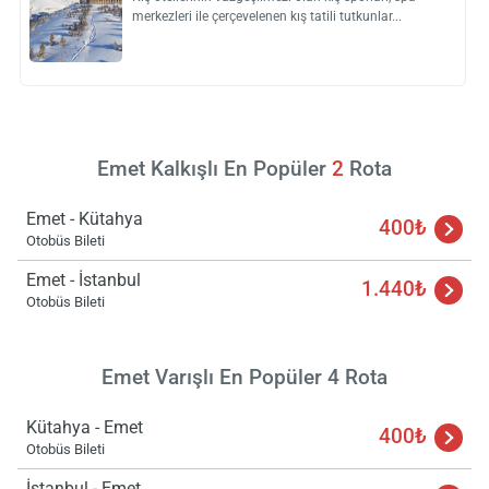
merkezleri ile çerçevelenen kış tatili tutkunlar
Yükle
lüt
bekl
Emet Kalkışlı En Popüler
2
Rota
Emet - Kütahya
400₺
Otobüs Bileti
Emet - İstanbul
1.440₺
Otobüs Bileti
Emet Varışlı En Popüler 4 Rota
Kütahya - Emet
400₺
Otobüs Bileti
İstanbul - Emet