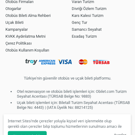
Otobüs Firmaları
Varan Turizm
Otogarlar
Divriği Özlem Turizm
Otobüs Bileti Alma Rehberi
Kars Kalesi Turizm
Uçak Bileti
Genç Tur
Kampanyalar
Samancı Seyahat
KVKK Aydınlatma Metni
Esadaş Turizm
Çerez Politikası
Otobüs Kullanım Koşulları
Türkiye'nin güvenilir otobüs ve uçak bileti platformu.
Otel rezervasyon ve otobüs bileti işlemleri için: Obilet.com Turizm
Seyahat Acentası (TÜRSAB Belge No: 9883)
Uçak bileti işlemleri için: Biletall Turizm Seyahat Acentası (TÜRSAB
Belge No: 4443) | (IATA Üyelik No: 88214125)
İnternet Sitesi’nde çerezler yoluyla kişisel veri işlenmekte olup
gerekli olan çerezler bilgi toplumu hizmetlerinin sunulması amacı ile
kullanılmaktadır. Tercihleriniz doğrultusunda size özel