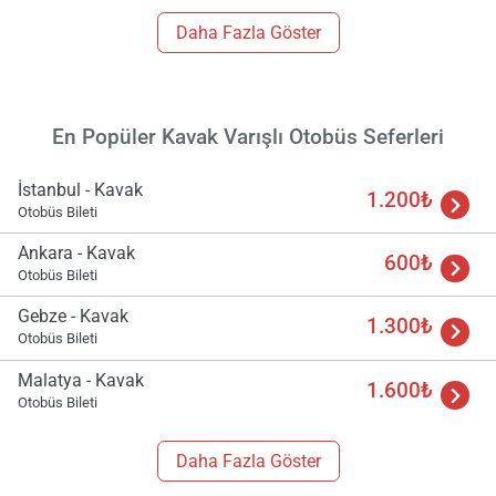
Daha Fazla Göster
Yükle
lüt
bekl
En Popüler Kavak Varışlı Otobüs Seferleri
İstanbul - Kavak
1.200₺
Otobüs Bileti
Ankara - Kavak
600₺
Otobüs Bileti
Gebze - Kavak
1.300₺
Otobüs Bileti
Malatya - Kavak
1.600₺
Otobüs Bileti
Daha Fazla Göster