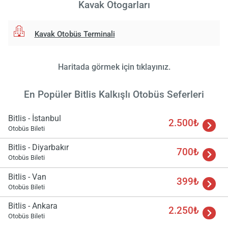
Kavak Otogarları
Kavak Otobüs Terminali
Haritada görmek için tıklayınız.
En Popüler Bitlis Kalkışlı Otobüs Seferleri
Bitlis - İstanbul
2.500₺
Otobüs Bileti
Bitlis - Diyarbakır
700₺
Otobüs Bileti
Bitlis - Van
399₺
Otobüs Bileti
Bitlis - Ankara
2.250₺
Otobüs Bileti