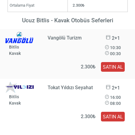
Ortalama Fiyat
2.300₺
Ucuz Bitlis - Kavak Otobüs Seferleri
Vangölü Turizm
2+1
Bitlis
10:30
Kavak
00:30
2.300₺
SATIN AL
Tokat Yıldızı Seyahat
2+1
Bitlis
16:00
Kavak
08:00
2.300₺
SATIN AL