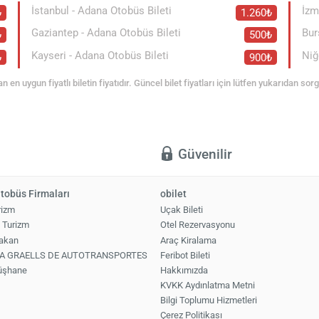
İstanbul - Adana Otobüs Bileti
İzm
₺
1.260₺
Gaziantep - Adana Otobüs Bileti
Bur
₺
500₺
Kayseri - Adana Otobüs Bileti
Niğ
₺
900₺
an en uygun fiyatlı biletin fiyatıdır. Güncel bilet fiyatları için lütfen yukarıdan so
ı
Güvenilir
tobüs Firmaları
obilet
rizm
Uçak Bileti
 Turizm
Otel Rezervasyonu
Hakan
Araç Kiralama
INA GRAELLS DE AUTOTRANSPORTES
Feribot Bileti
üşhane
Hakkımızda
KVKK Aydınlatma Metni
Bilgi Toplumu Hizmetleri
Çerez Politikası