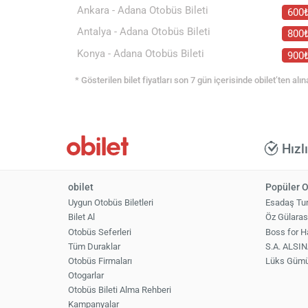
Ankara - Adana Otobüs Bileti
600
Antalya - Adana Otobüs Bileti
800
Konya - Adana Otobüs Bileti
900
* Gösterilen bilet fiyatları son 7 gün içerisinde obilet’ten alın
Hızl
obilet
Popüler O
Uygun Otobüs Biletleri
Esadaş Tu
Bilet Al
Öz Gülaras
Otobüs Seferleri
Boss for 
Tüm Duraklar
S.A. ALS
Otobüs Firmaları
Lüks Güm
Otogarlar
Otobüs Bileti Alma Rehberi
Kampanyalar