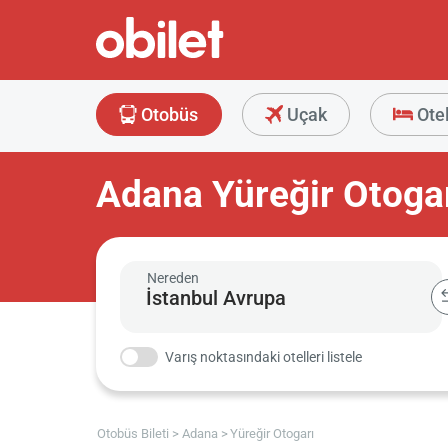
Otobüs
Uçak
Ote
Adana Yüreğir Otoga
Nereden
Varış noktasındaki otelleri listele
Otobüs Bileti
Adana
Yüreğir Otogarı