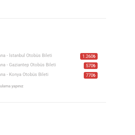
na - İstanbul Otobüs Bileti
1.260₺
na - Gaziantep Otobüs Bileti
570₺
na - Konya Otobüs Bileti
770₺
rgulama yapınız