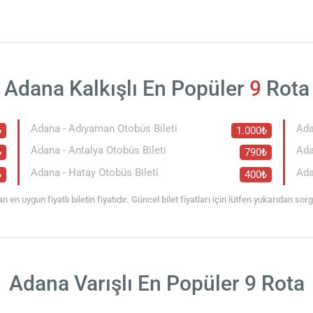
Adana Kalkışlı En Popüler
9
Rota
Adana - Adıyaman Otobüs Bileti
Ada
₺
1.000₺
Adana - Antalya Otobüs Bileti
Ada
₺
790₺
Adana - Hatay Otobüs Bileti
Ada
₺
400₺
an en uygun fiyatlı biletin fiyatıdır. Güncel bilet fiyatları için lütfen yukarıdan so
Adana Varışlı En Popüler 9 Rota