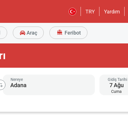
TRY
Yardım
l
Araç
Feribot
rı
Nereye
Gidiş Tarihi
7
Ağu
Cuma