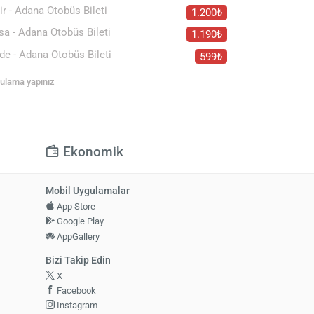
ir - Adana Otobüs Bileti
1.200₺
sa - Adana Otobüs Bileti
1.190₺
de - Adana Otobüs Bileti
599₺
rgulama yapınız
Ekonomik
Mobil Uygulamalar
App Store
Google Play
AppGallery
Bizi Takip Edin
X
Facebook
Instagram