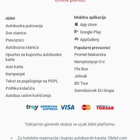
Mobilna aplikacija
obilet
App store
Autobuska putovanja
Google Play
Sve stanice
AppGallery
Prevoznici
Autobusna stanica
Popularni prevoznici
Upustvo za kupovinu autobuske
Promet Makarska
karte
Nemylostyvyi O.V.
Avio karta
Flix Bus
Kampanjat
Jelinak
Tekst za pojašnjenje na PDPL
BS Tour
Politika kolačića
Samoborcek EU Grupa
Autobus uslovi korišćenja
Türkiye'nin güvenilir otobüs ve uçak bileti platformu.
Za hotelske rezervacije i kupnju autobusnih karata: Obilet.com