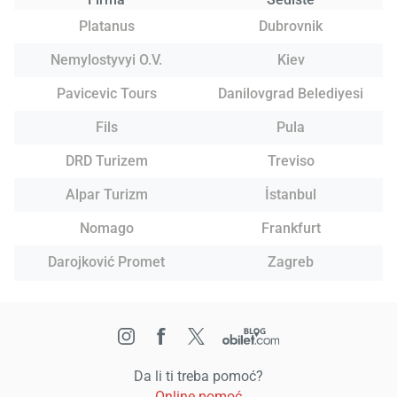
Platanus
Dubrovnik
Nemylostyvyi O.V.
Kiev
Pavicevic Tours
Danilovgrad Belediyesi
Fils
Pula
DRD Turizem
Treviso
Alpar Turizm
İstanbul
Nomago
Frankfurt
Darojković Promet
Zagreb
Da li ti treba pomoć?
Online pomoć