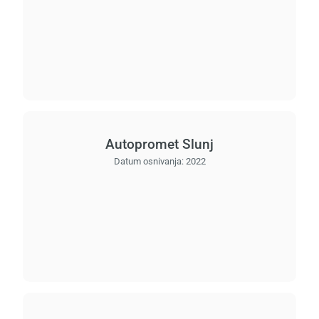
Učita
saček
Autopromet Slunj
Datum osnivanja:
2022