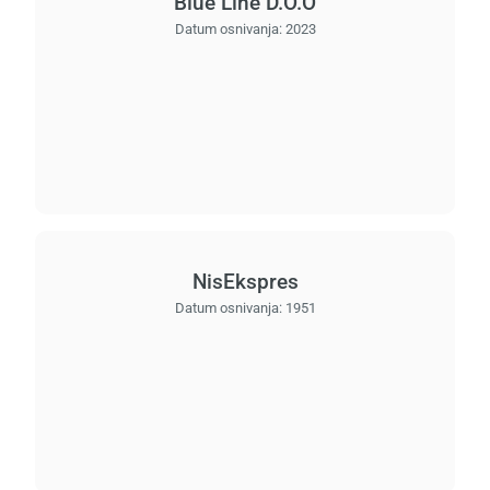
Blue Line D.O.O
Datum osnivanja:
2023
NisEkspres
Datum osnivanja:
1951